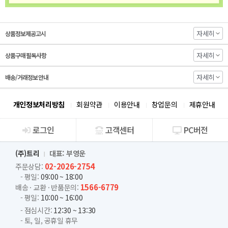
자세히
상품정보제공고시
자세히
상품구매 필독사항
자세히
배송/거래정보 안내
개인정보처리방침
회원약관
이용안내
창업문의
제휴안내
로그인
고객센터
PC버전
회사소개
(주)트리
대표: 부영운
02-2026-2754
주문상담:
- 평일:
09:00 ~ 18:00
1566-6779
배송 · 교환 · 반품문의:
- 평일:
10:00 ~ 16:00
- 점심시간:
12:30 ~ 13:30
- 토, 일, 공휴일 휴무