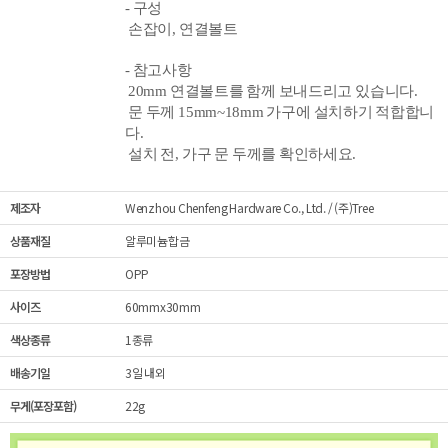
- 구성
손잡이, 연결볼트
- 참고사항
20mm 연결볼트를 함께 보내드리고 있습니다.
문 두께 15mm~1
8mm 가구에 설치하기 적합합니
다.
설치 전, 가구 문 두께를 확인하세요.
제조자
Wenzhou Chenfeng Hardware Co., Ltd. / (주)Tree
상품재질
알루미늄합금
포장방법
OPP
사이즈
60mmx30mm
색상종류
1종류
배송기일
3일 내외
무게(포장포함)
22g