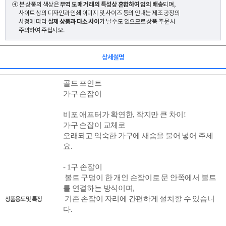
④ 본 상품의 색상은
무역 도매 거래의 특성상 혼합하여 임의 배송
되며,
사이트 상의 디자인과 인쇄 이미지 및 사이즈 등의 안내는 제조 공장의
사정에 따라
실제 상품과 다소 차이
가 날 수도 있으므로 상품 주문 시
주의하여 주십시오.
상세설명
골드 포인트
가구 손잡이
비포 애프터가 확연한, 작지만 큰 차이!
가구 손잡이 교체로
오래되고 익숙한 가구에 새숨을 불어 넣어 주세
요.
-
1구 손잡이
볼트 구멍이 한 개인 손잡이로 문 안쪽에서 볼트
를 연결하는 방식이며,
상품용도 및 특징
기존 손잡이 자리에
간편하게 설치할 수 있습니
다.