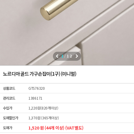
1
/
12
노르디아 골드 가구손잡이(1구) (미니멀)
상품코드
GTS76320
관리코드
1386171
수입가
1,220원(820개이상)
도매할인가
1,370원 (365개이상)
1,520 원 (44개 이상) (VAT별도)
도매가