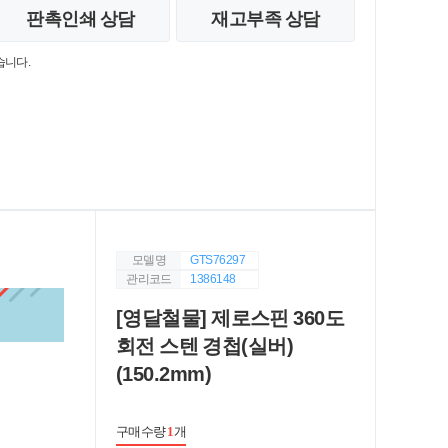
판촉인쇄 상담
재고부족 상담
습니다.
모델명
GTS76297
관리코드
1386148
[영달철물] 제로스핀 360도
회전 스텐 경첩(실버)
(150.2mm)
구매수량
1
개