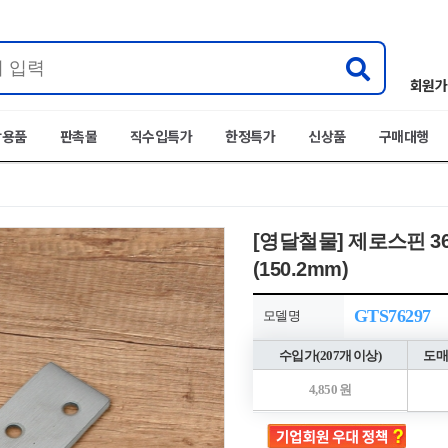
회원가
박용품
판촉물
직수입특가
한정특가
신상품
구매대행
[영달철물] 제로스핀 3
(150.2mm)
GTS76297
모델명
수입가(207개 이상)
도매
4,850 원