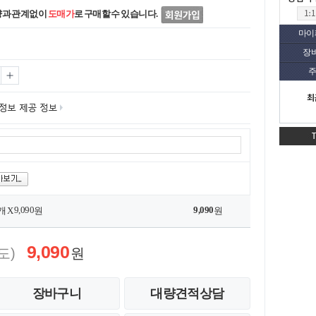
량과 관계없이
도매가
로 구매할 수 있습니다.
마이
장
주
최
9,090
9,090
개 X
원
원
9,090
도)
원
장바구니
대량견적상담