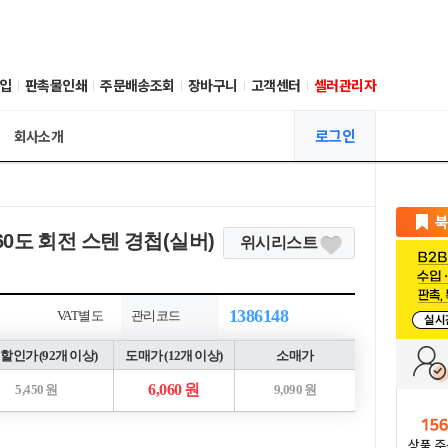
입
판촉물인쇄
주문배송조회
장바구니
고객센터
셀러관리자
로그인
회사소개
60도 회전 스텐 경첩(실버)
위시리스트
1386148
VAT별도
관리코드
할인가 (92개 이상)
도매가 (12개 이상)
소매가
6,060 원
5,450 원
9,090 원