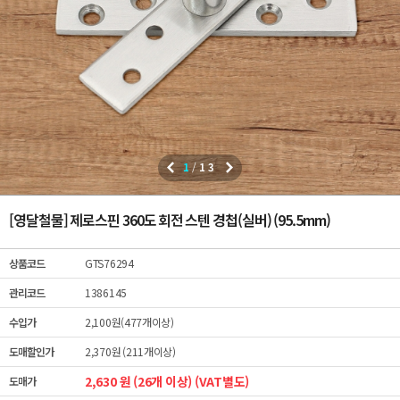
1
/
13
[영달철물] 제로스핀 360도 회전 스텐 경첩(실버) (95.5mm)
상품코드
GTS76294
관리코드
1386145
수입가
2,100원(477개이상)
도매할인가
2,370원 (211개이상)
2,630 원 (26개 이상) (VAT별도)
도매가