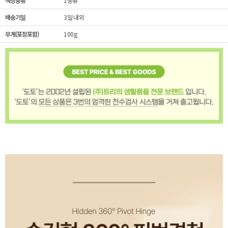
색상종류
1종류
배송기일
3일 내외
무게(포장포함)
100g