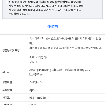
④ 본 상품의 색상은
무역 도매 거래의 특성상 혼합하여 임의 배송
되며,
사이트 상의 디자인과 인쇄 이미지 및 사이즈 등의 안내는 제조 공장의
사정에 따라
실제 상품과 다소 차이
가 날 수도 있으므로 상품 주문 시
주의하여 주십시오.
상세설명
특수 매립 설치 방식으로 도어를 360도 부드럽게 회전시킬 수 있으
며,
회전 중심축을 사용 환경에 맞게 원하는 위치에 설치할 수 있습니다.
상품용도 및 특징
소재 : 스테인리스
구성 : 1P
Jieyang Pan Dong Left Steel Hardware Factory Co.,
제조자
Ltd(주)Tree
상품재질
스테인리스
포장방법
opp
사이즈
95.5mmx19mm