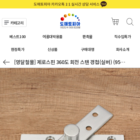
카테고리
베스트100
여름대박용품
판촉물
직수입특가
한정특가
신상품
구매대행
회사소개
[영달철물] 제로스핀 360도 회전 스텐 경첩(실버) (95.5mm)