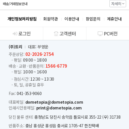
자세히
배송/거래정보 안내
개인정보처리방침
회원약관
이용안내
창업문의
제휴안내
로그인
고객센터
PC버전
회사소개
(주)트리
대표: 부영운
02-2026-2754
주문상담:
- 평일:
09:00 ~ 18:00
1566-6779
배송 · 교환 · 반품문의:
- 평일:
10:00 ~ 16:00
- 점심시간:
12:30 ~ 13:30
- 토, 일, 공휴일 휴무
Fax:
041-353-9060
대표메일:
dometopia@dometopia.com
인쇄시안용메일:
print@dometopia.com
당진 물류 센터:
충청남도 당진시 송악읍 틀모시로 355-22 (우) 31738
반품주소:
충남 홍성군 홍성읍 충서로 1705-47 한진택배