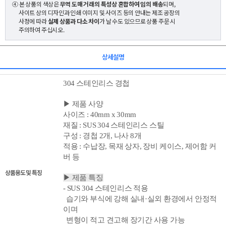
④ 본 상품의 색상은
무역 도매 거래의 특성상 혼합하여 임의 배송
되며,
사이트 상의 디자인과 인쇄 이미지 및 사이즈 등의 안내는 제조 공장의
사정에 따라
실제 상품과 다소 차이
가 날 수도 있으므로 상품 주문 시
주의하여 주십시오.
상세설명
304 스테인리스 경첩
▶ 제품 사양
사이즈 : 4
0
mm x 30mm
재질 : SUS
304 스테인리스 스틸
구성 : 경첩 2개, 나사 8개
적용 : 수납장, 목재 상자,
장비 케이스, 제어함 커
버 등
상품용도 및 특징
▶ 제품 특징
- SUS 304 스테인리스 적용
습기와 부식에 강해 실내·실외 환경에서 안정적
이며
변형이 적고
견고해 장기간 사용 가능