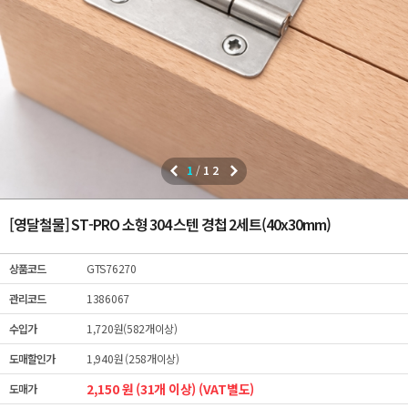
1
/
12
[영달철물] ST-PRO 소형 304 스텐 경첩 2세트(40x30mm)
상품코드
GTS76270
관리코드
1386067
수입가
1,720원(582개이상)
도매할인가
1,940원 (258개이상)
2,150 원 (31개 이상) (VAT별도)
도매가