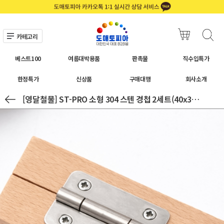
카테고리
베스트100
여름대박용품
판촉물
직수입특가
한정특가
신상품
구매대행
회사소개
[영달철물] ST-PRO 소형 304 스텐 경첩 2세트(40x30mm)