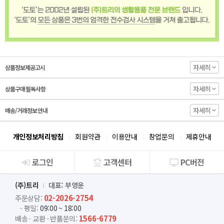
자세히
상품정보제공고시
자세히
상품구매 필독사항
자세히
배송/거래정보 안내
개인정보처리방침
회원약관
이용안내
창업문의
제휴안내
로그인
고객센터
PC버전
회사소개
(주)트리
대표: 부영운
02-2026-2754
주문상담:
- 평일:
09:00 ~ 18:00
1566-6779
배송 · 교환 · 반품문의: