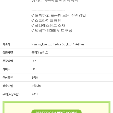
장시간 착용에도 편안함 유지
----------------------------
✓ 도톰하고 포근한 보온 수면 양말
✓ 스트라이프 패턴
✓ 폴리에스테르 소재
✓ 넉넉한 6켤레 세트 구성
제조자
Nanjing Evertop Textile Co., Ltd. / (주)Tree
상품재질
폴리에스테르
포장방법
OPP
사이즈
FREE
색상종류
1종류
배송기일
3일 내외
무게(포장포함)
240g