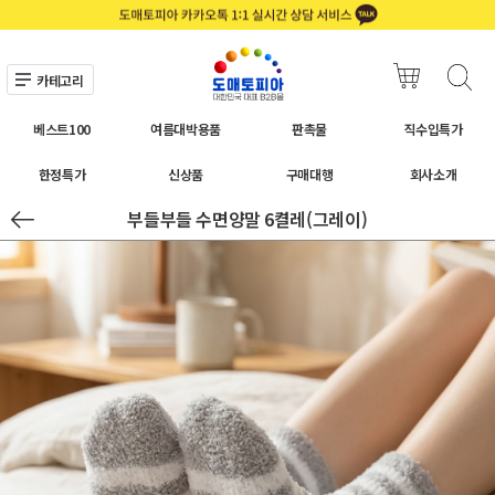
카테고리
베스트100
여름대박용품
판촉물
직수입특가
한정특가
신상품
구매대행
회사소개
부들부들 수면양말 6켤레(그레이)