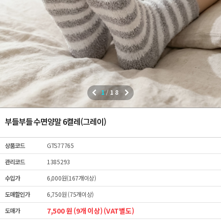
1
/
18
부들부들 수면양말 6켤레(그레이)
상품코드
GTS77765
관리코드
1385293
수입가
6,000원(167개이상)
도매할인가
6,750원 (75개이상)
7,500 원 (9개 이상) (VAT별도)
도매가