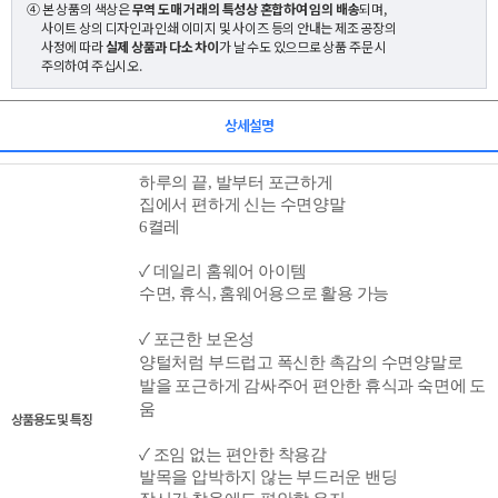
④ 본 상품의 색상은
무역 도매 거래의 특성상 혼합하여 임의 배송
되며,
사이트 상의 디자인과 인쇄 이미지 및 사이즈 등의 안내는 제조 공장의
사정에 따라
실제 상품과 다소 차이
가 날 수도 있으므로 상품 주문 시
주의하여 주십시오.
상세설명
하루의 끝, 발부터 포근하게
집에서 편하게 신는 수면양말
6켤레
✓
데일리 홈웨어 아이템
수면, 휴식, 홈웨어용으로 활용 가능
✓ 포근한 보온성
양털처럼 부드럽고 폭신한 촉감의 수면양말로
발을 포근하게 감싸주어 편안한 휴식과 숙면에 도
움
상품용도 및 특징
✓ 조임 없는 편안한 착용감
발목을 압박하지 않는 부드러운 밴딩