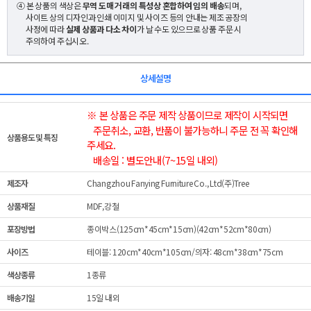
④ 본 상품의 색상은
무역 도매 거래의 특성상 혼합하여 임의 배송
되며,
사이트 상의 디자인과 인쇄 이미지 및 사이즈 등의 안내는 제조 공장의
사정에 따라
실제 상품과 다소 차이
가 날 수도 있으므로 상품 주문 시
주의하여 주십시오.
상세설명
※ 본 상품은 주문 제작 상품이므로 제작이 시작되면
주문취소, 교환, 반품이 불가능하니 주문 전 꼭 확인해
상품용도 및 특징
주세요.
배송일 : 별도안내(7~15일 내외)
제조자
Changzhou Fanying Furniture Co., Ltd(주)Tree
상품재질
MDF,강철
포장방법
종이박스(125cm*45cm*15cm)(42cm*52cm*80cm)
사이즈
테이블: 120cm*40cm*105cm/의자: 48cm*38cm*75cm
색상종류
1종류
배송기일
15일 내외