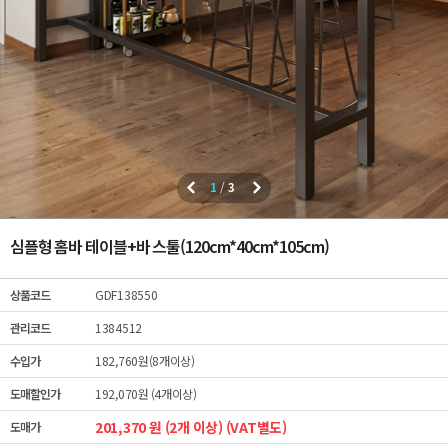
1
/
3
심플형 홈바 테이블+바 스툴(120cm*40cm*105cm)
상품코드
GDF138550
관리코드
1384512
수입가
182,760원(8개이상)
도매할인가
192,070원 (4개이상)
201,370 원 (2개 이상) (VAT별도)
도매가