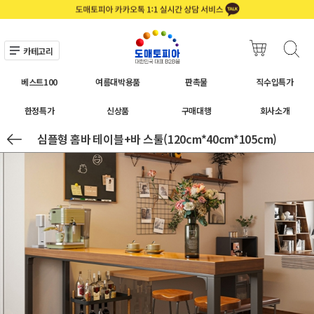
카테고리
베스트100
여름대박용품
판촉물
직수입특가
한정특가
신상품
구매대행
회사소개
심플형 홈바 테이블+바 스툴(120cm*40cm*105cm)