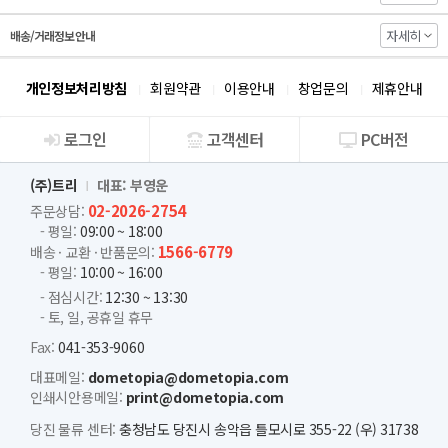
자세히
배송/거래정보 안내
개인정보처리방침
회원약관
이용안내
창업문의
제휴안내
로그인
고객센터
PC버전
회사소개
(주)트리
대표: 부영운
02-2026-2754
주문상담:
- 평일:
09:00 ~ 18:00
1566-6779
배송 · 교환 · 반품문의:
- 평일:
10:00 ~ 16:00
- 점심시간:
12:30 ~ 13:30
- 토, 일, 공휴일 휴무
Fax:
041-353-9060
대표메일:
dometopia@dometopia.com
인쇄시안용메일:
print@dometopia.com
당진 물류 센터:
충청남도 당진시 송악읍 틀모시로 355-22 (우) 31738