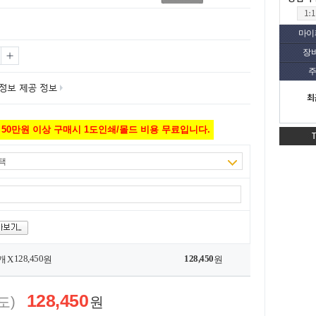
마이
장
주
최
50만원 이상 구매시 1도인쇄/몰드 비용 무료입니다.
택
128,450
128,450
개 X
원
원
128,450
도)
원