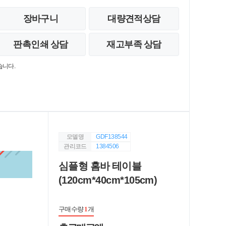
장바구니
대량견적상담
판촉인쇄 상담
재고부족 상담
습니다.
모델명
GDF138544
관리코드
1384506
심플형 홈바 테이블
(120cm*40cm*105cm)
구매수량
1
개