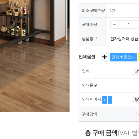
최소구매수량
1개
구매수량
상품정보
인쇄옵션
인쇄비용안내
인쇄
선
인쇄문구
인쇄이미지
+
-
1
구매금액
총 구매 금액
(VAT 별