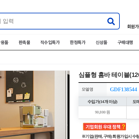
회원가
박용품
판촉물
직수입특가
한정특가
신상품
구매대행
심플형 홈바 테이블(120c
GDF138544
모델명
수입가(14개 이상)
도매
90,800 원
※기업(판매, 구매) 회원가입시 수