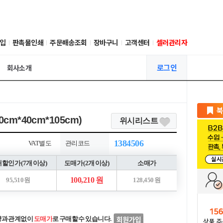
입
판촉물인쇄
주문배송조회
장바구니
고객센터
셀러관리자
로그인
회사소개
m*40cm*105cm)
위시리스트
1384506
VAT별도
관리코드
할인가 (7개 이상)
도매가 (2개 이상)
소매가
100,210 원
95,510 원
128,450 원
량과 관계없이
도매가
로 구매할 수 있습니다.