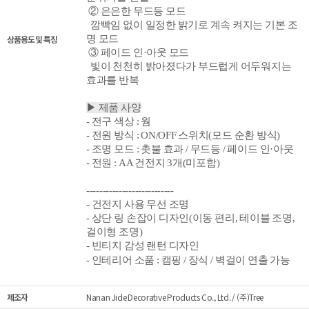
② 은은한 무드등
모드
깜빡임 없이 일정한 밝기로 계속 켜지는 기본 조
상품용도 및 특징
명 모드
③ 페이드 인·아
웃 모드
빛이 천천히 밝아졌다가 부드럽게 어두워지는
효과를 반복
▶ 제품 사양
- 전구 색상 : 웜
- 전원 방식 : ON/OFF 스위치(
모드 순환 방식)
- 조명 모드 : 촛불 효과 / 무드등 / 페이드 인·아웃
-
전원
: AA 건전지 3개(미포함)
---------------------------
- 건전지 사용 무선 조명
-
상단 링 손잡이 디자인(이동 편리, 테이블 조명,
걸이형 조명)
- 빈티지 감성 랜턴 디자인
- 인테리어 소품 :
캠핑 / 장식 / 벽걸이 연출 가능
제조자
Nanan Jide Decorative Products Co., Ltd. / (주)Tree