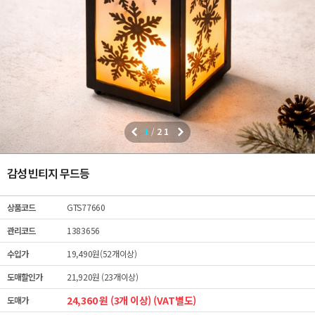
1
/
21
감성 빈티지 무드등
상품코드
GTS77660
관리코드
1383656
수입가
19,490원(52개이상)
도매할인가
21,920원 (23개이상)
24,360 원 (3개 이상) (VAT별도)
도매가