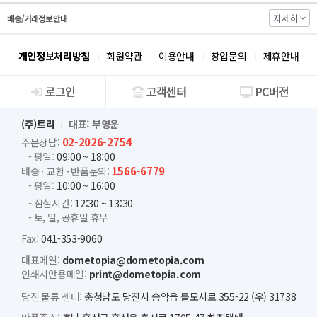
자세히
배송/거래정보 안내
개인정보처리방침
회원약관
이용안내
창업문의
제휴안내
로그인
고객센터
PC버전
회사소개
(주)트리
대표: 부영운
02-2026-2754
주문상담:
- 평일:
09:00 ~ 18:00
1566-6779
배송 · 교환 · 반품문의:
- 평일:
10:00 ~ 16:00
- 점심시간:
12:30 ~ 13:30
- 토, 일, 공휴일 휴무
Fax:
041-353-9060
대표메일:
dometopia@dometopia.com
인쇄시안용메일:
print@dometopia.com
당진 물류 센터:
충청남도 당진시 송악읍 틀모시로 355-22 (우) 31738