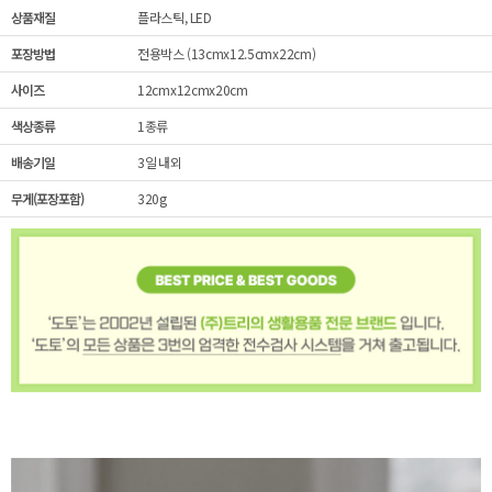
상품재질
플라스틱, LED
포장방법
전용박스 (13cmx12.5cmx22cm)
사이즈
12cmx12cmx20cm
색상종류
1종류
배송기일
3일 내외
무게(포장포함)
320g