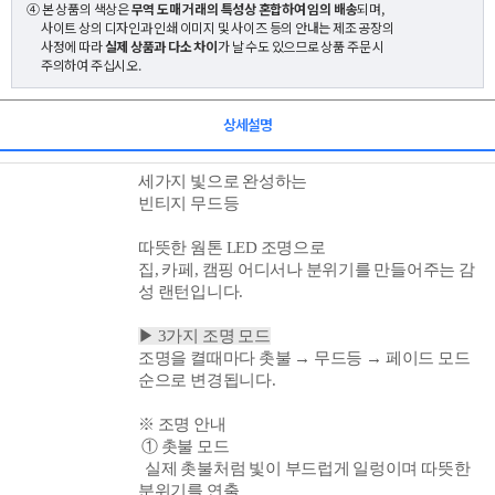
④ 본 상품의 색상은
무역 도매 거래의 특성상 혼합하여 임의 배송
되며,
사이트 상의 디자인과 인쇄 이미지 및 사이즈 등의 안내는 제조 공장의
사정에 따라
실제 상품과 다소 차이
가 날 수도 있으므로 상품 주문 시
주의하여 주십시오.
상세설명
세가지 빛으로 완성하는
빈티지 무드등
따뜻한 웜톤 LED 조명으로
집, 카페, 캠핑 어디서나 분위기를 만들어주는 감
성 랜턴입니다.
▶ 3가지 조명 모드
조명을 켤때
마다
촛불 → 무드등 → 페이드 모드
순으로 변경됩니다.
※ 조명 안내
① 촛불 모드
실제 촛불처럼 빛이 부드럽게 일렁이며 따뜻한
분위기를 연출