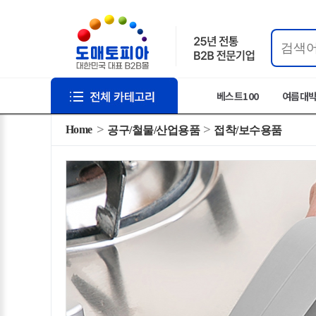
베스트100
여름대
Home
공구/철물/산업용품
접착/보수용품