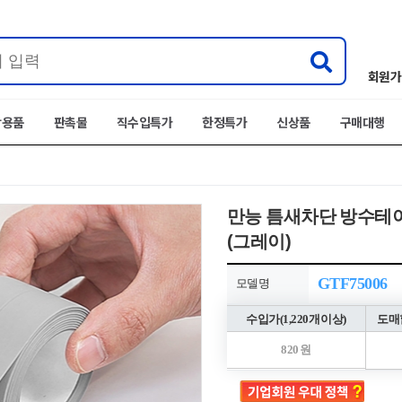
회원가
박용품
판촉물
직수입특가
한정특가
신상품
구매대행
만능 틈새차단 방수테이프(
(그레이)
GTF75006
모델명
수입가(1,220개 이상)
도매할
820 원