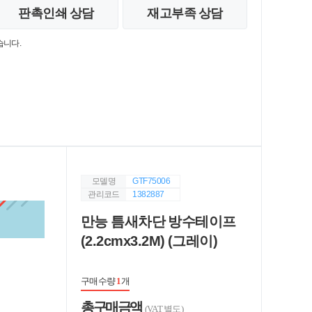
판촉인쇄 상담
재고부족 상담
습니다.
모델명
GTF75006
관리코드
1382887
만능 틈새차단 방수테이프
(2.2cmx3.2M) (그레이)
구매수량
1
개
총 구매 금액
(VAT 별도)