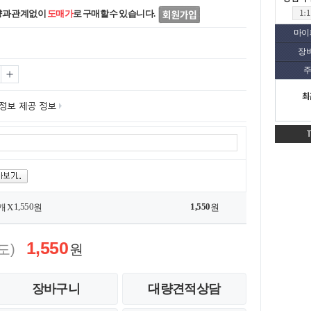
량과 관계없이
도매가
로 구매할 수 있습니다.
마이
장
주
최
1,550
1,550
개 X
원
원
1,550
도)
원
장바구니
대량견적상담