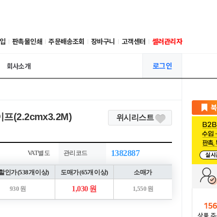
입
판촉물인쇄
주문배송조회
장바구니
고객센터
셀러관리자
로그인
회사소개
2.2cmx3.2M)
위시리스트
1382887
VAT별도
관리코드
인가 (538개 이상)
도매가 (65개 이상)
소매가
1,030 원
930 원
1,550 원