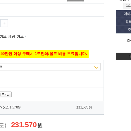
마이
장
주
최
50만원 이상 구매시 1도인쇄/몰드 비용 무료입니다.
택
231,570
231,570
개 X
원
원
231,570
도)
원