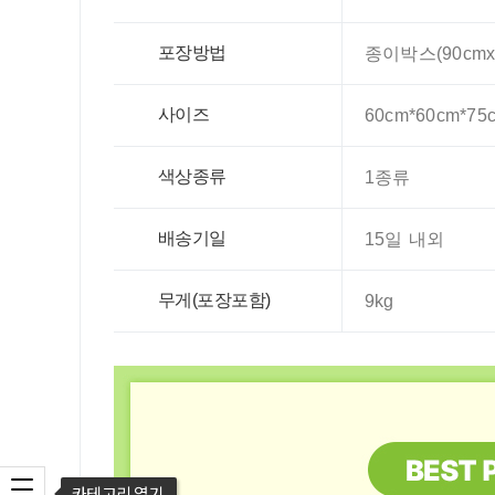
포장방법
종이박스(90cmx6
사이즈
60cm*60cm*75
색상종류
1종류
배송기일
15일 내외
무게(포장포함)
9kg
카테고리 열기