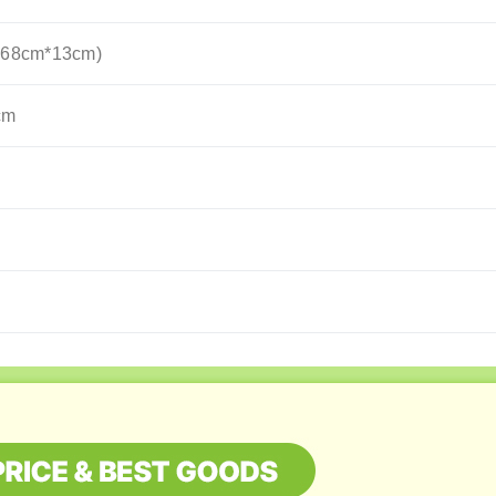
8cm*13cm)
cm