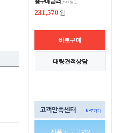
총 구매 금액
(VAT 별도)
231,570
원
바로구매
대량견적상담