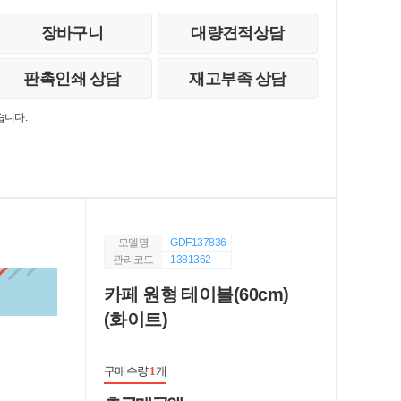
장바구니
대량견적상담
판촉인쇄 상담
재고부족 상담
습니다.
모델명
GDF137836
관리코드
1381362
카페 원형 테이블(60cm)
(화이트)
구매수량
1
개