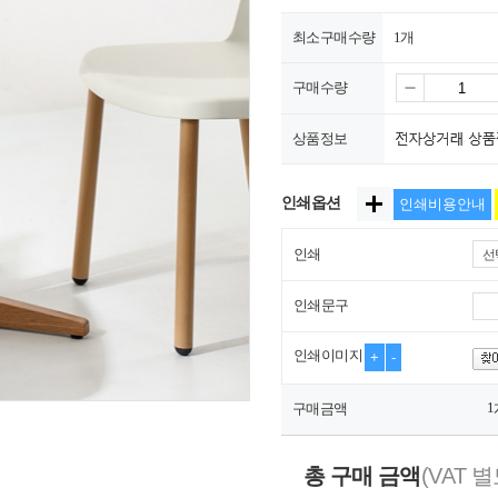
최소구매수량
1개
구매수량
상품정보
인쇄옵션
인쇄비용안내
인쇄
선
인쇄문구
인쇄이미지
+
-
1
구매금액
총 구매 금액
(VAT 별