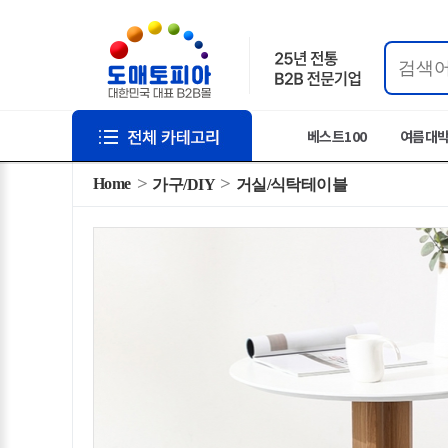
베스트100
여름대
Home
가구/DIY
거실/식탁테이블