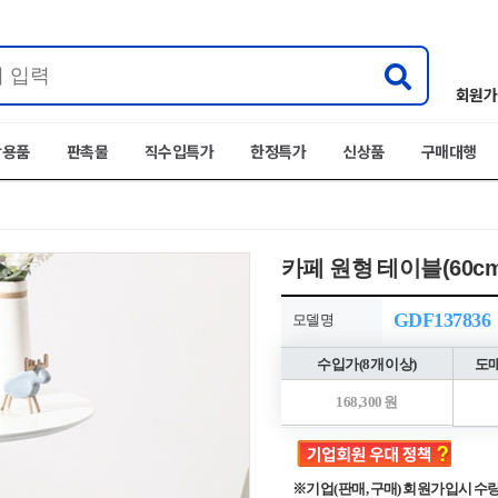
회원가
박용품
판촉물
직수입특가
한정특가
신상품
구매대행
카페 원형 테이블(60cm
GDF137836
모델명
수입가(8개 이상)
도매
168,300 원
※기업(판매, 구매) 회원가입시 수