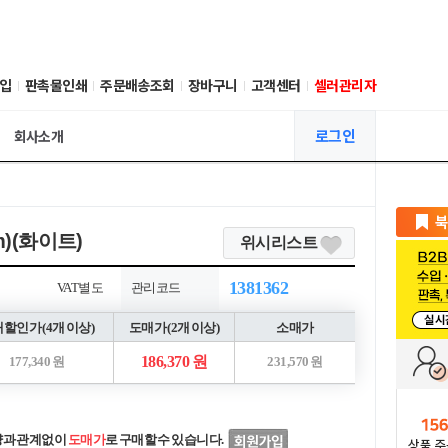
입
판촉물인쇄
주문배송조회
장바구니
고객센터
셀러관리자
로그인
회사소개
)(화이트)
위시리스트
1381362
VAT별도
관리코드
할인가 (4개 이상)
도매가 (2개 이상)
소매가
186,370 원
177,340 원
231,570 원
량과 관계없이
도매가
로 구매할 수 있습니다.