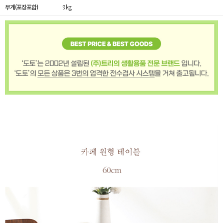
무게(포장포함)
9kg