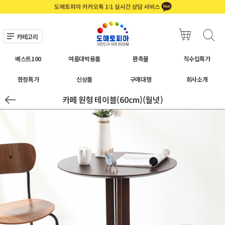
카테고리
베스트100
여름대박용품
판촉물
직수입특가
한정특가
신상품
구매대행
회사소개
카페 원형 테이블(60cm)(월넛)