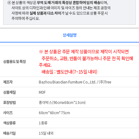
④ 본 상품의 색상은
무역 도매 거래의 특성상 혼합하여 임의 배송
되며,
사이트 상의 디자인과 인쇄 이미지 및 사이즈 등의 안내는 제조 공장의
사정에 따라
실제 상품과 다소 차이
가 날 수도 있으므로 상품 주문 시
주의하여 주십시오.
상세설명
※ 본 상품은 주문 제작 상품이므로 제작이 시작되면
주문취소, 교환, 반품이 불가능하니 주문 전 꼭 확인해
상품용도 및 특징
주세요.
배송일 : 별도안내(7~15일 내외)
제조자
Bazhou Biaodian Furniture Co., Ltd. / (주)Tree
상품재질
MDF
포장방법
종이박스(90cmx68cm*13cm)
사이즈
60cm*60cm*75cm
색상종류
1종류
배송기일
15일 내외