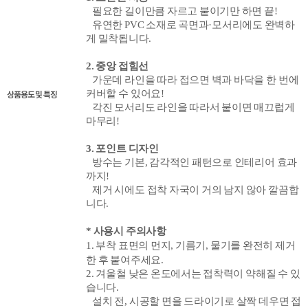
필요한 길이만큼 자르고 붙이기만 하면 끝!
유연한 PVC 소재
로 곡면과·모서리에도 완벽하
게 밀착됩니다.
2. 중앙 접힘선
가운데 라인을 따라 접으면 벽과 바닥을 한 번에
상품용도 및 특징
커버할 수 있어요!
각진 모서리도 라인을 따라서 붙이면 매끄럽게
마무리!
3. 포인트 디자인
방수는 기본, 감각적인 패턴으로 인테리어 효과
까지
!
제거 시에도 접착 자국이 거의 남지 않아 깔끔합
니다.
* 사용시 주의사항
1. 부착 표면의
먼지, 기름기, 물기를 완전히 제거
한 후 붙여주세요.
2. 겨울철 낮은 온도에서는 접착력이 약해질 수 있
습니다.
설치 전, 시공할 면을 드라이기로 살짝 데우면 접