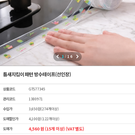
1
/
16
틈새지킴이 패턴 방수테이프(선인장)
상품코드
GTS77345
관리코드
1380971
수입가
3,650원(274개이상)
도매할인가
4,100원 (122개이상)
4,560 원 (15개 이상) (VAT별도)
도매가