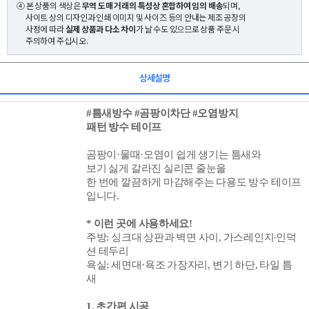
④ 본 상품의 색상은
무역 도매 거래의 특성상 혼합하여 임의 배송
되며,
사이트 상의 디자인과 인쇄 이미지 및 사이즈 등의 안내는 제조 공장의
사정에 따라
실제 상품과 다소 차이
가 날 수도 있으므로 상품 주문 시
주의하여 주십시오.
상세설명
#틈새방수 #곰팡이차단 #오염
방지
패턴 방수 테이프
곰팡이·물때
·오염이
쉽게 생기는 틈새와
보기 싫게 갈라진 실리콘 줄눈을
한 번에 깔끔하게 마감해주는 다용도 방수 테이프
입니다.
* 이런 곳에 사용하세요!
·
주방: 싱크대 상판과 벽면 사이, 가스레인지
인덕
션 테두리
욕실: 세면대
·
욕조 가장자리, 변기 하단, 타일 틈
새
1. 초간편 시공