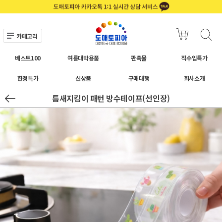
카테고리
베스트100
여름대박용품
판촉물
직수입특가
한정특가
신상품
구매대행
회사소개
틈새지킴이 패턴 방수테이프(선인장)