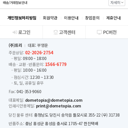
자세히
배송/거래정보 안내
개인정보처리방침
회원약관
이용안내
창업문의
제휴안내
로그인
고객센터
PC버전
회사소개
(주)트리
대표: 부영운
02-2026-2754
주문상담:
- 평일:
09:00 ~ 18:00
1566-6779
배송 · 교환 · 반품문의:
- 평일:
10:00 ~ 16:00
- 점심시간:
12:30 ~ 13:30
- 토, 일, 공휴일 휴무
Fax:
041-353-9060
대표메일:
dometopia@dometopia.com
인쇄시안용메일:
print@dometopia.com
당진 물류 센터:
충청남도 당진시 송악읍 틀모시로 355-22 (우) 31738
반품주소:
충남 홍성군 홍성읍 충서로 1705-47 한진택배