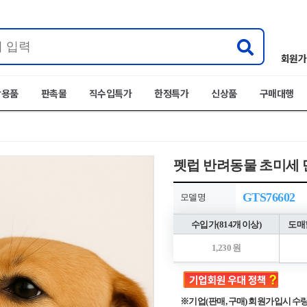
회원가
박용품
판촉물
직수입특가
한정특가
신상품
구매대행
펫럽 반려동물 초미세 
GTS76602
모델명
수입가(814개 이상)
도매할
1,230 원
※기업(판매, 구매) 회원가입시 수