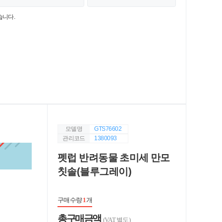
습니다.
모델명
GTS76602
관리코드
1380093
펫럽 반려동물 초미세 만모
칫솔(블루그레이)
구매수량
1
개
총 구매 금액
(VAT 별도)