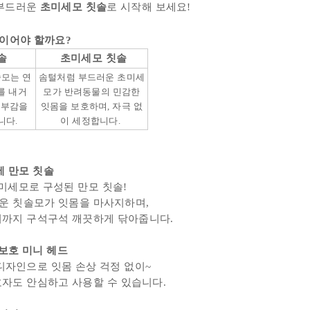
부드러운
초미세모 칫솔
로 시작해 보세요!
솔이어야 할까요?
솔
초미세모 칫솔
솔모는 연
솜털처럼 부드러운 초미세
를 내거
모가
반려동물의
민감한
거부감을
잇몸을 보호하며, 자극 없
니다.
이 세정합니다.
세 만모 칫솔
미세모
로 구성된 만모 칫솔!
운 칫솔모가 잇몸을 마사지하며,
이까지
구석구석 깨끗하게 닦아줍니다.
몸 보호 미니
헤드
디자인으로 잇몸 손상 걱정 없이~
호자도 안심하고 사용할 수 있습니다.