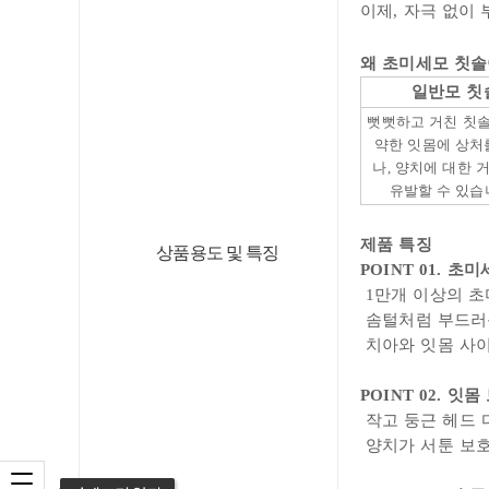
이제,
자극 없이
왜 초미세모 칫
일반모 칫
뻣뻣하고 거친 칫
약
한 잇몸에 상처
나,
양치에 대한
유발할 수 있습
제품 특징
상품용도 및 특징
POINT 01.
초미
1만개 이상의
초
솜털처럼 부드러
치아와 잇몸 사
POINT 02. 잇
작고 둥근
헤드 
양치가 서툰 보