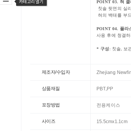
카테고리 열기
POINT 03.
혀 
칫솔 뒷면의 실
혀의 백태를 부드
POINT 04.
플라
사용 후에 청결하
* 구성
: 칫솔, 
제조자/수입자
Zhejiang Newfin
상품재질
PBT,PP
포장방법
전용케이스
사이즈
15.5cmx1.1cm