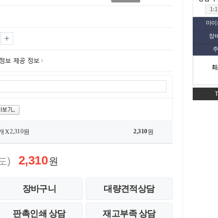
마이
장
주
최
2,310
2,310
개 X
원
원
2,310
도)
원
장바구니
대량견적상담
판촉인쇄 상담
재고부족 상담