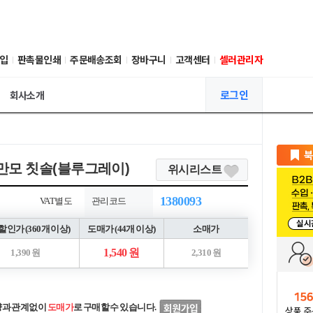
입
판촉물인쇄
주문배송조회
장바구니
고객센터
셀러관리자
로그인
회사소개
만모 칫솔(블루그레이)
위시리스트
1380093
VAT별도
관리코드
인가 (360개 이상)
도매가 (44개 이상)
소매가
1,540 원
1,390 원
2,310 원
량과 관계없이
도매가
로 구매할 수 있습니다.