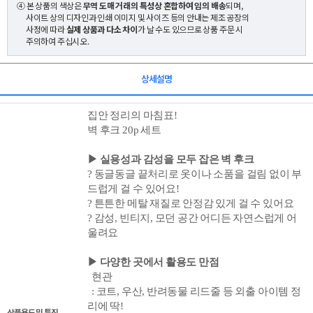
④ 본 상품의 색상은
무역 도매 거래의 특성상 혼합하여 임의 배송
되며,
사이트 상의 디자인과 인쇄 이미지 및 사이즈 등의 안내는 제조 공장의
사정에 따라
실제 상품과 다소 차이
가 날 수도 있으므로 상품 주문 시
주의하여 주십시오.
상세설명
집안 정리의 마침표!
벽 후크 20p 세트
▶ 실용성과 감성을 모두 잡은 벽 후크
?
동글동글 끝처리로 옷이나 소품을 걸림 없이 부
드럽게 걸 수 있어요!
? 튼튼한 메탈 재질로 안정감 있게 걸 수 있어요
? 감성, 빈티지, 모던 공간 어디든 자연스럽게 어
울려요
▶ 다양한 곳에서 활용도 만점
현관
: 코트, 우산, 반려동물 리드줄 등 외출 아이템 정
리에 딱!
상품용도 및 특징