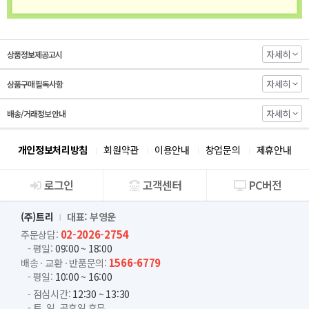
자세히
상품정보제공고시
자세히
상품구매 필독사항
자세히
배송/거래정보 안내
개인정보처리방침
회원약관
이용안내
창업문의
제휴안내
로그인
고객센터
PC버전
회사소개
(주)트리
대표: 부영운
02-2026-2754
주문상담:
- 평일:
09:00 ~ 18:00
1566-6779
배송 · 교환 · 반품문의:
- 평일:
10:00 ~ 16:00
- 점심시간:
12:30 ~ 13:30
- 토, 일, 공휴일 휴무