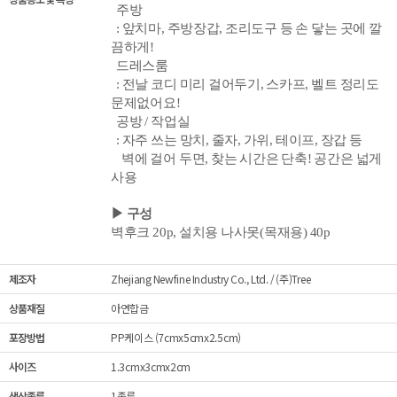
주방
: 앞치마, 주방장갑, 조리도구 등 손 닿는 곳에 깔
끔하게!
드레스룸
: 전날 코디 미리 걸어두기, 스카프, 벨트 정리도
문제없어요!
공방 / 작업실
:
자주 쓰는 망치, 줄자, 가위, 테이프, 장갑 등
벽에 걸어 두면, 찾는 시간은 단축! 공간은 넓게
사용
▶ 구성
벽후크 20p, 설치용
나사못(목재용) 40p
제조자
Zhejiang Newfine Industry Co., Ltd. / (주)Tree
상품재질
아연합금
포장방법
PP케이스 (7cmx5cmx2.5cm)
사이즈
1.3cmx3cmx2cm
색상종류
1종류