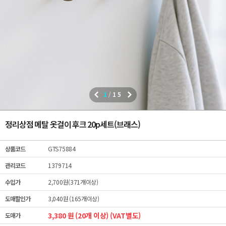
1
/
15
정리상점 메탈 옷걸이 후크 20p세트(브래스)
상품코드
GTS75884
관리코드
1379714
수입가
2,700원(371개이상)
도매할인가
3,040원 (165개이상)
3,380 원 (20개 이상) (VAT별도)
도매가