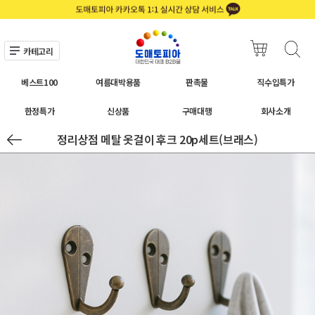
카테고리
베스트100
여름대박용품
판촉물
직수입특가
한정특가
신상품
구매대행
회사소개
정리상점 메탈 옷걸이 후크 20p세트(브래스)