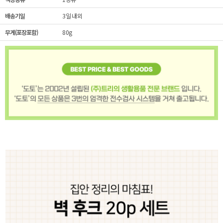
배송기일
3일 내외
무게(포장포함)
80g