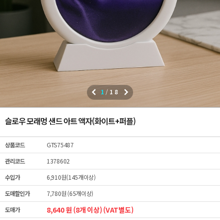
1
/
18
슬로우 모래멍 샌드 아트 액자(화이트+퍼플)
상품코드
GTS75487
관리코드
1378602
수입가
6,910원(145개이상)
도매할인가
7,780원 (65개이상)
8,640 원 (8개 이상) (VAT별도)
도매가