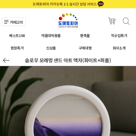
카테고리
베스트100
여름대박용품
판촉물
직수입특가
한정특가
신상품
구매대행
회사소개
슬로우 모래멍 샌드 아트 액자(화이트+퍼플)