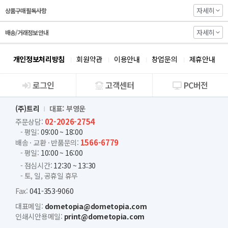
자세히
상품구매 필독사항
자세히
배송/거래정보 안내
개인정보처리방침
회원약관
이용안내
창업문의
제휴안내
로그인
고객센터
PC버전
회사소개
(주)트리
대표: 부영운
02-2026-2754
주문상담:
- 평일:
09:00 ~ 18:00
1566-6779
배송 · 교환 · 반품문의:
- 평일:
10:00 ~ 16:00
- 점심시간:
12:30 ~ 13:30
- 토, 일, 공휴일 휴무
Fax:
041-353-9060
대표메일:
dometopia@dometopia.com
인쇄시안용메일:
print@dometopia.com