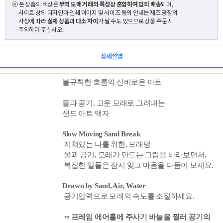
④ 본 상품의 색상은
무역 도매 거래의 특성상 혼합하여 임의 배송
되며,
사이트 상의 디자인과 인쇄 이미지 및 사이즈 등의 안내는 제조 공장의
사정에 따라
실제 상품과 다소 차이
가 날 수도 있으므로 상품 주문 시
주의하여 주십시오.
상세설명
불규칙한 흐름의 신비로운 아트
물과 공기, 고운 모래로 그려내는
샌드 아트 액자
Slow
Moving
Sand
Breakː
지쳐있는 나를 위한, 모래멍
물과 공기, 모래가 만드는 그림을 바라보면서,
복잡한 일들은 잠시 잊고 마음을 다듬어 보세요.
Drawn by Sand, Air, Water
ː
공기압력으로 모래의 속도를 조절하세요.
∽ 프레임 에어홀에 주사기 바늘을 찔러 공기의