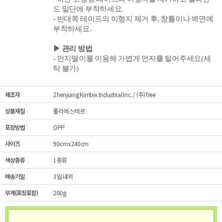
드 밑단에 부착하세요.
- 반대쪽 테이프의 이형지 제거 후, 창틀이나 벽면
에
부착하세요.
▶ 관리 방법
- 먼지떨이를 이용해 가볍게 먼지를 털어주세요(세
탁 불가)
제조자
Zhenjiang Kimtex Industrial Inc. / (주)Tree
상품재질
폴리에스테르
포장방법
OPP
사이즈
90cmx240cm
색상종류
1종류
배송기일
3일 내외
무게(포장포함)
200g