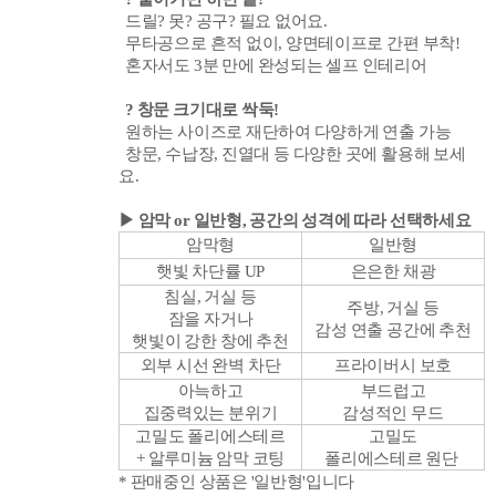
드릴? 못? 공구? 필요 없어요.
무타공으로 흔적 없이, 양면테이프로 간편 부착!
혼자서도 3분 만에 완성되는 셀프 인테리어
? 창문 크기대로 싹둑!
원하는 사이즈로 재단하여 다양하게 연출 가능
창문, 수납장, 진열대 등 다양한 곳에 활용해 보세
요.
▶ 암막 or 일반형, 공간의 성격에 따라 선택하세요
암막형
일반형
햇빛 차단률 UP
은은한 채광
침실, 거실 등
주방, 거실 등
잠을 자거나
감성 연출 공간에 추천
햇빛이 강한 창에 추천
외부 시선 완벽 차단
프라이버시 보호
아늑하고
부드럽고
집중력있는 분위기
감성적인 무드
고밀도 폴리에스테르
고밀도
+ 알루미늄 암막 코팅
폴리에스테르 원단
* 판매중인 상품은 '일반형'입니다