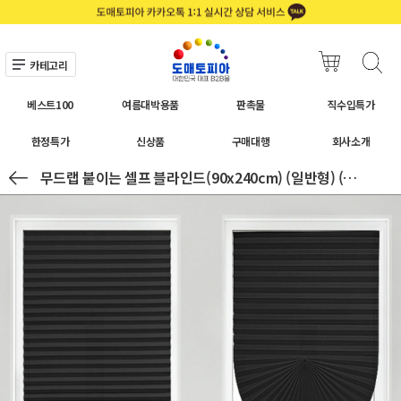
카테고리
베스트100
여름대박용품
판촉물
직수입특가
한정특가
신상품
구매대행
회사소개
무드랩 붙이는 셀프 블라인드(90x240cm) (일반형) (블랙)