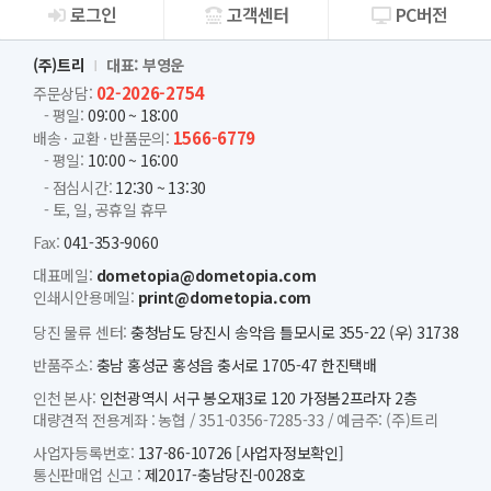
로그인
고객센터
PC버전
회사소개
(주)트리
대표: 부영운
02-2026-2754
주문상담:
- 평일:
09:00 ~ 18:00
1566-6779
배송 · 교환 · 반품문의:
- 평일:
10:00 ~ 16:00
- 점심시간:
12:30 ~ 13:30
- 토, 일, 공휴일 휴무
Fax:
041-353-9060
대표메일:
dometopia@dometopia.com
인쇄시안용메일:
print@dometopia.com
당진 물류 센터:
충청남도 당진시 송악읍 틀모시로 355-22 (우) 31738
반품주소:
충남 홍성군 홍성읍 충서로 1705-47 한진택배
인천 본사:
인천광역시 서구 봉오재3로 120 가정봄2프라자 2층
대량견적 전용계좌 :
농협 /
351-0356-7285-33 /
예금주: (주)트리
사업자등록번호:
137-86-10726
[사업자정보확인]
통신판매업 신고 :
제2017-충남당진-0028호