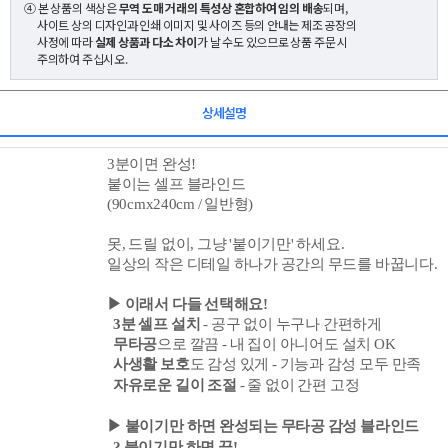
④ 본 상품의 색상은
무역 도매 거래의 특성상 혼합하여 임의 배송
되며,
사이트 상의 디자인과 인쇄 이미지 및 사이즈 등의 안내는 제조 공장의
사정에 따라
실제 상품과 다소 차이
가 날 수도 있으므로 상품 주문 시
주의하여 주십시오.
상세설명
3분이면 완성!
붙이는 셀프 블라인드
(90cmx240cm / 일반형)
못, 드릴 없이, 그냥 '붙이기만' 하세요.
일상의 작은 디테일 하나가 공간의 무드를 바꿉니다.
▶ 이래서 다들 선택해요!
3분
셀프 설치
- 공구 없이 누구나 간편하게
무타공
으로 깔끔 - 내 집이 아니어도 설치 OK
사생활 보호
도 감성 있게 - 기능과 감성 모두 만족
자유로운 길이 조절
- 줄 없이 간편 고정
▶ 붙이기만 하면 완성되는 무타공 감성 블라인드
? 붙이기만 하면 끝!