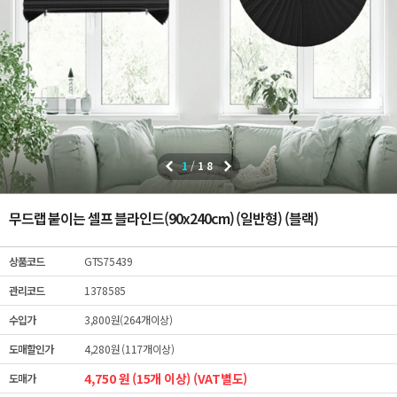
1
/
18
무드랩 붙이는 셀프 블라인드(90x240cm) (일반형) (블랙)
상품코드
GTS75439
관리코드
1378585
수입가
3,800원(264개이상)
도매할인가
4,280원 (117개이상)
4,750 원 (15개 이상) (VAT별도)
도매가