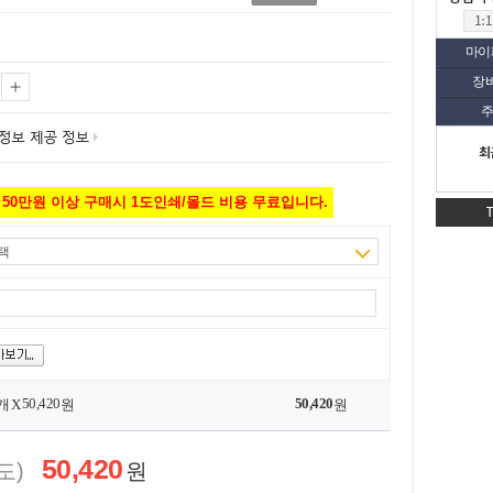
마이
장
주
최
50만원 이상 구매시 1도인쇄/몰드 비용 무료입니다.
택
50,420
50,420
개 X
원
원
50,420
도)
원