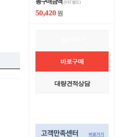
총 구매 금액
(VAT 별도)
50,420
원
장바구니
바로구매
대량견적상담