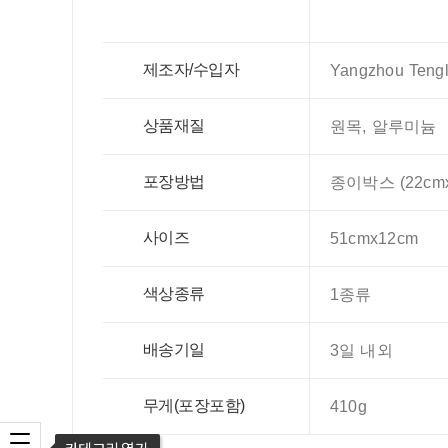
제조자/수입자
Yangzhou Tenglo
상품재질
원목, 알루미늄
포장방법
종이박스 (22cmx
사이즈
51cmx12cm
색상종류
1종류
배송기일
3일 내외
무게(포장포함)
410g