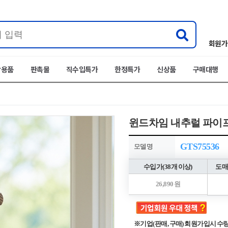
회원가
박용품
판촉물
직수입특가
한정특가
신상품
구매대행
윈드차임 내추럴 파이프
GTS75536
모델명
수입가(38개 이상)
도매
26,890 원
※기업(판매, 구매) 회원가입시 수