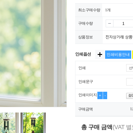
최소구매수량
1개
구매수량
상품정보
인쇄옵션
인쇄비용안내
인쇄
선
인쇄문구
인쇄이미지
+
-
1
구매금액
총 구매 금액
(VAT 별