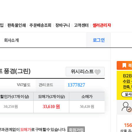
입
판촉물인쇄
주문배송조회
장바구니
고객센터
셀러관리자
로그인
회사소개
 풍경(그린)
위시리스트
1377827
VAT별도
관리코드
할인가 (17개 이상)
도매가 (2개 이상)
소매가
33,610 원
30,250 원
50,420 원
량과 관계없이
도매가
로 구매할 수 있습니다.