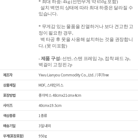
* 최대 하중: 4
k
g
(선반무게 약 650
g 포함)
설치 벽면의 상태에 따라 최대 하중은 달라질 수
있습니다.
* 무게감 있는 물품을 진열하거나 보다 견고한
고
정이 필요한
경우,
벽 타공 후
못을 사용해 설치하는 것을 권장합니
다.
(못 미포함
)
- 제품 구성:
선반, 스텐 프레임 2p, 접착 패드 2p,
벽걸이 고정핀 2p
제조자
Yiwu Lianyou Commodity Co., Ltd. / (주)Tree
상품재질
MDF, 스테인리스
포장방법
종이박스 48cmx21cmx4cm
사이즈
40cmx19.5cm
색상종류
1종류
배송기일
3일 내외
무게(포장포함)
950g