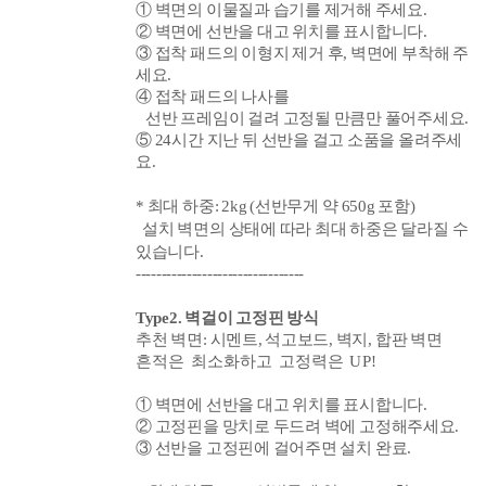
① 벽면의 이물질과 습기를 제거해 주세요.
② 벽면에
선반을
대고 위치를 표시합니다.
③ 접착 패드의 이형지 제거 후, 벽면에 부착해 주
세요.
④ 접착 패드의 나사를
선반 프레임이 걸려 고정될 만큼만 풀어주세요.
⑤ 24시간 지난 뒤 선반을 걸고 소품을 올려주세
요.
* 최대 하중: 2kg
(선반무게 약 650
g 포함)
설치 벽면의 상태에 따라 최대 하중은 달라질 수
있습니다.
---------------------------------
Type2
. 벽걸이 고정핀 방식
추천 벽면: 시멘트, 석고보드, 벽지, 합판 벽면
흔적은 최소화하고 고정력은 UP!
①
벽면에
선반을
대고 위치를 표시합니다.
②
고정핀을 망치로 두드려 벽에 고정해주세요.
③
선반을 고정핀에 걸어주면 설치 완료.