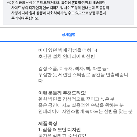
④ 본 상품의 색상은
무역 도매 거래의 특성상 혼합하여 임의 배송
되며,
사이트 상의 디자인과 인쇄 이미지 및 사이즈 등의 안내는 제조 공장의
사정에 따라
실제 상품과 다소 차이
가 날 수도 있으므로 상품 주문 시
주의하여 주십시오.
상세설명
비어 있던 벽에 감성을 더하다!
초간편 설치 인테리어 벽선반
감성 소품, 디퓨저, 액자,
책, 화분
등~
무심한 듯 세련된 스타일로 공간을 연출해줍니
다.
이런 분들께 추천드려요!
휑한 벽면을 감성적으로 꾸미고 싶은 분
좁은 공간에서도 실용적인 수납을 원하는 분
인테리어에 자연스럽게 녹아드는 선반을 찾는 분
제품 특징
1. 심플 & 모던 디자인
공간은
살리고, 수납 OK!