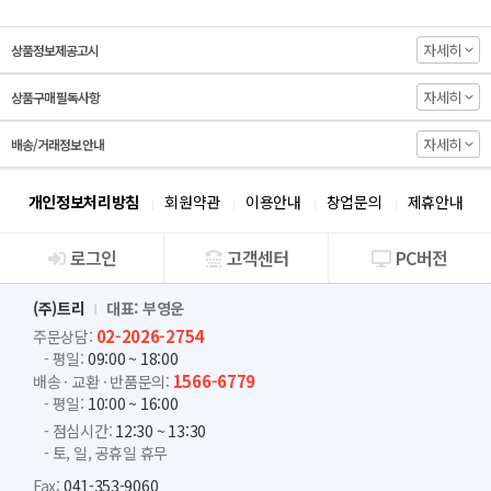
자세히
상품정보제공고시
자세히
상품구매 필독사항
자세히
배송/거래정보 안내
개인정보처리방침
회원약관
이용안내
창업문의
제휴안내
로그인
고객센터
PC버전
회사소개
(주)트리
대표: 부영운
02-2026-2754
주문상담:
- 평일:
09:00 ~ 18:00
1566-6779
배송 · 교환 · 반품문의:
- 평일:
10:00 ~ 16:00
- 점심시간:
12:30 ~ 13:30
- 토, 일, 공휴일 휴무
Fax:
041-353-9060