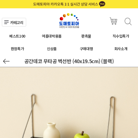
카테고리
베스트100
여름대박용품
판촉물
직수입특가
한정특가
신상품
구매대행
회사소개
공간데코 무타공 벽선반 (40x19.5cm) (블랙)