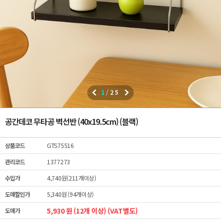
1
/
25
공간데코 무타공 벽선반 (40x19.5cm) (블랙)
상품코드
GTS75516
관리코드
1377273
수입가
4,740원(211개이상)
도매할인가
5,340원 (94개이상)
5,930 원 (12개 이상) (VAT별도)
도매가