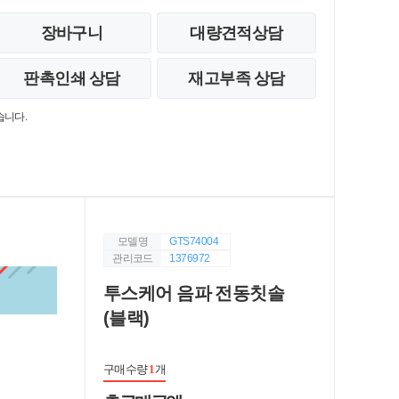
장바구니
대량견적상담
판촉인쇄 상담
재고부족 상담
습니다.
모델명
GTS74004
관리코드
1376972
투스케어 음파 전동칫솔
(블랙)
구매수량
1
개