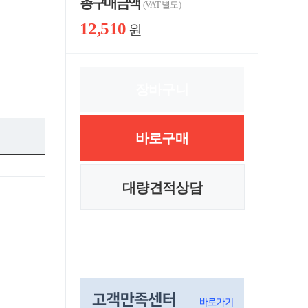
총 구매 금액
(VAT 별도)
12,510
원
장바구니
바로구매
대량견적상담