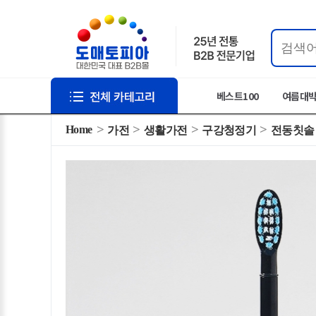
베스트100
여름대
Home
가전
생활가전
구강청정기
전동칫솔