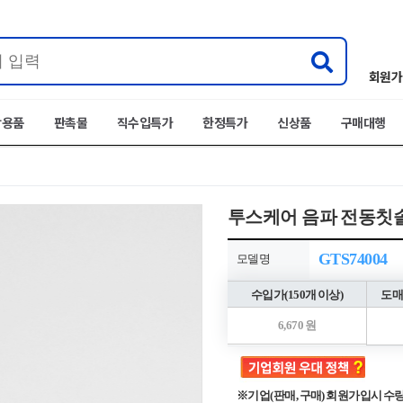
회원가
박용품
판촉물
직수입특가
한정특가
신상품
구매대행
투스케어 음파 전동칫솔
GTS74004
모델명
수입가(150개 이상)
도매
6,670 원
※기업(판매, 구매) 회원가입시 수