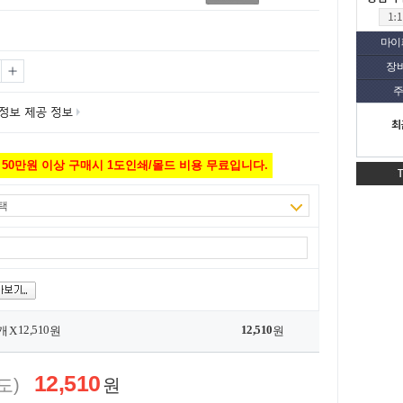
마이
장
주
최
50만원 이상 구매시 1도인쇄/몰드 비용 무료입니다.
택
12,510
12,510
개 X
원
원
12,510
도)
원