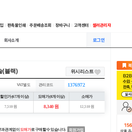
입
판촉물인쇄
주문배송조회
장바구니
고객센터
셀러관리자
로그인
회사소개
(블랙)
위시리스트
1376972
VAT별도
관리코드
할인가 (67개 이상)
도매가 (8개 이상)
소매가
8,340 원
7,510 원
12,510 원
량과 관계없이
도매가
로 구매할 수 있습니다.