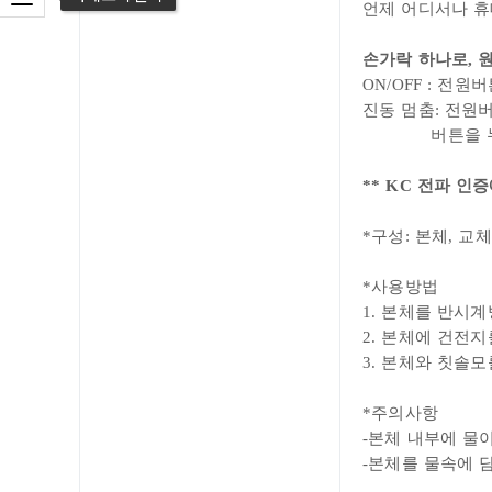
카테고리 열기
언제 어디서나 휴
손가락 하나로, 
ON/OFF :
전원버
진동 멈춤: 전원
버튼을 누르고
** KC 전파 인
*구성: 본체, 교
*사용방법
1. 본체를 반시
2. 본체에 건전
3. 본체와 칫솔모
*주의사항
-
본체 내부에
물
-본체를 물속에 