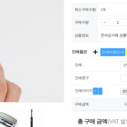
최소구매수량
1개
구매수량
상품정보
인쇄옵션
인쇄비용안내
인쇄
선
인쇄문구
인쇄이미지
+
-
1
구매금액
총 구매 금액
(VAT 별