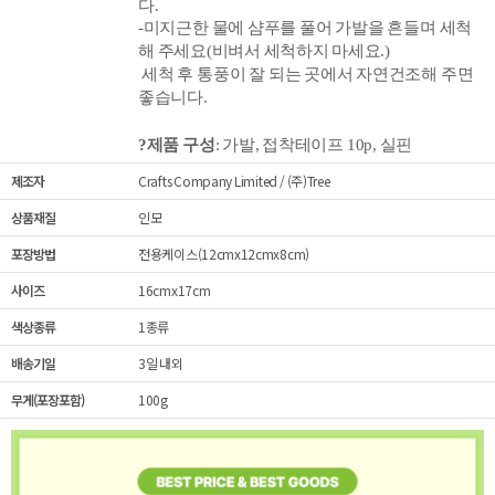
다.
-미지근한 물에 샴푸를 풀어 가발을 흔들며 세척
해 주세요(비벼서 세척하지 마세요.)
세척 후 통풍이 잘 되는 곳에서 자연건조해 주면
좋습니다.
?
제품 구성
: 가발, 접착테이프
10p, 실핀
제조자
Crafts Company Limited / (주)Tree
상품재질
인모
포장방법
전용케이스(12cmx12cmx8cm)
사이즈
16cmx17cm
색상종류
1종류
배송기일
3일 내외
무게(포장포함)
100g