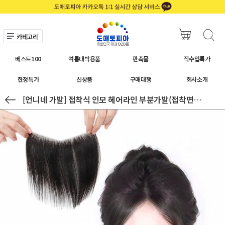
카테고리
베스트100
여름대박용품
판촉물
직수입특가
한정특가
신상품
구매대행
회사소개
[언니네 가발] 접착식 인모 헤어라인 부분가발(접착면2cm) (16x17cm)