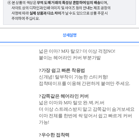
④ 본 상품의 색상은
무역 도매 거래의 특성상 혼합하여 임의 배송
되며,
사이트 상의 디자인과 인쇄 이미지 및 사이즈 등의 안내는 제조 공장의
사정에 따라
실제 상품과 다소 차이
가 날 수도 있으므로 상품 주문 시
주의하여 주십시오.
상세설명
넓은 이마? M자 탈모? 더 이상 걱정NO!
붙이는 헤어라인 커버 부분가발
?가장 쉽고 빠른 착용법
신개념! 탈부착이 가능한 스티커형!
접착테이프를 이용해 간편하게 붙여만 주세요.
?
감쪽같은 헤어라인 커버
넓은 이마와 M자 탈모 완.벽.커.버
더 이상 스트레스받지 말고 감쪽같이 숨겨보세요
이마 전체를 한번에 싹 덮어서 쉽고 빠르게 커버
가능!
?우수한 접착력