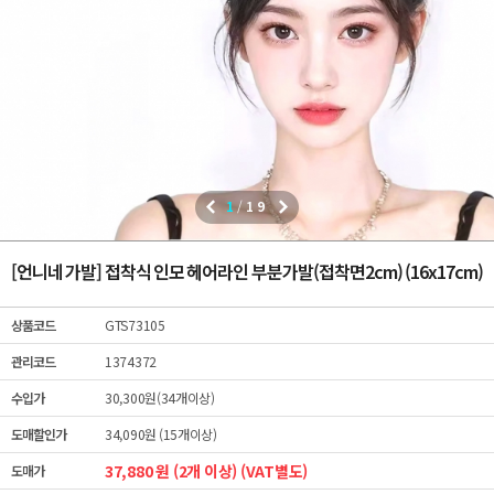
1
/
19
[언니네 가발] 접착식 인모 헤어라인 부분가발(접착면2cm) (16x17cm)
상품코드
GTS73105
관리코드
1374372
수입가
30,300원(34개이상)
도매할인가
34,090원 (15개이상)
37,880 원 (2개 이상) (VAT별도)
도매가