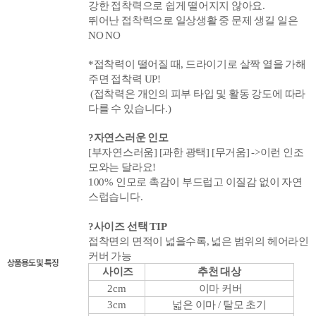
강한 접착력으로 쉽게 떨어지지 않아요.
뛰어난 접착력으로 일상생활 중 문제 생길 일은
NO NO
*
접착력이 떨어질 때, 드라이기로 살짝 열을 가해
주면 접착력 UP!
(접착력은 개인의 피부 타입 및 활동 강도에 따라
다를 수
있습니다.)
?자연스러운 인모
[부자연스러움] [
과한 광택] [
무거움]
->이런 인조
모와는 달라요!
100% 인모로 촉감이 부드럽고 이질감 없이
자연
스럽습니다.
?사이즈 선택 TIP
접착면의 면적이 넓을수록, 넓은 범위의 헤어라인
커버 가능
상품용도 및 특징
사이즈
추천 대상
2cm
이마 커버
3cm
넓은 이마 / 탈모 초기