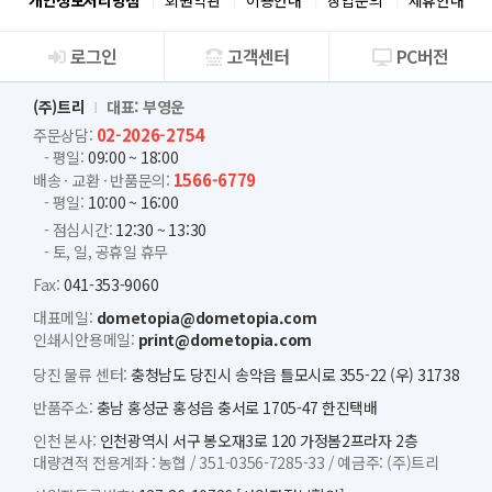
개인정보처리방침
회원약관
이용안내
창업문의
제휴안내
로그인
고객센터
PC버전
회사소개
(주)트리
대표: 부영운
02-2026-2754
주문상담:
- 평일:
09:00 ~ 18:00
1566-6779
배송 · 교환 · 반품문의:
- 평일:
10:00 ~ 16:00
- 점심시간:
12:30 ~ 13:30
- 토, 일, 공휴일 휴무
Fax:
041-353-9060
대표메일:
dometopia@dometopia.com
인쇄시안용메일:
print@dometopia.com
당진 물류 센터:
충청남도 당진시 송악읍 틀모시로 355-22 (우) 31738
반품주소:
충남 홍성군 홍성읍 충서로 1705-47 한진택배
인천 본사:
인천광역시 서구 봉오재3로 120 가정봄2프라자 2층
대량견적 전용계좌 :
농협 /
351-0356-7285-33 /
예금주: (주)트리