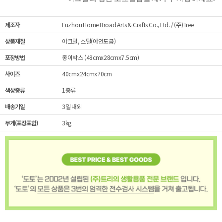
제조자
Fuzhou Home Broad Arts & Crafts Co., Ltd. / (주)Tree
상품재질
아크릴, 스틸(아연도금)
포장방법
종이박스 (48cmx28cmx7.5cm)
사이즈
40cmx24cmx70cm
색상종류
1종류
배송기일
3일 내외
무게(포장포함)
3kg