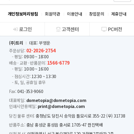
개인정보처리방침
회원약관
이용안내
창업문의
제휴안내
로그인
고객센터
PC버전
회사소개
(주)트리
대표: 부영운
02-2026-2754
주문상담:
- 평일:
09:00 ~ 18:00
1566-6779
배송 · 교환 · 반품문의:
- 평일:
10:00 ~ 16:00
- 점심시간:
12:30 ~ 13:30
- 토, 일, 공휴일 휴무
Fax:
041-353-9060
대표메일:
dometopia@dometopia.com
인쇄시안용메일:
print@dometopia.com
당진 물류 센터:
충청남도 당진시 송악읍 틀모시로 355-22 (우) 31738
반품주소:
충남 홍성군 홍성읍 충서로 1705-47 한진택배
인천 본사:
인천광역시 서구 봉오재3로 120 가정봄2프라자 2층