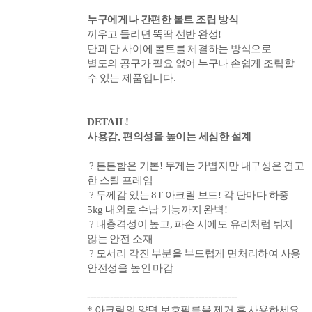
누구에게나
간편한 볼트 조립 방식
끼우고
돌리면 뚝딱 선반 완성!
단과 단 사이에 볼트를 체결하는 방식으로
별도의 공구가 필요 없어 누구나 손쉽게 조립할
수 있는 제품입니다.
DETAIL!
사용감, 편의성을 높이는 세심한 설계
?
튼튼함은 기본! 무게는 가볍지만 내구성은 견고
한 스틸 프레임
?
두께감 있는 8T 아크릴 보드! 각
단마다 하중
5k
g 내외로
수납 기능까지 완벽!
?
내충격성이 높고, 파손 시에도 유리처럼 튀지
않는 안전 소재
?
모서리 각진 부분을 부드럽게 면처리하여 사용
안전성을 높인 마감
----------------------------------------------
* 아크릴의 양면 보호필름을 제거 후 사용하세요.