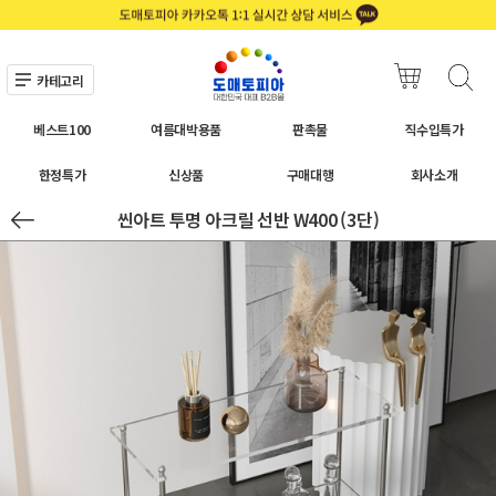
카테고리
베스트100
여름대박용품
판촉물
직수입특가
한정특가
신상품
구매대행
회사소개
씬아트 투명 아크릴 선반 W400 (3단)