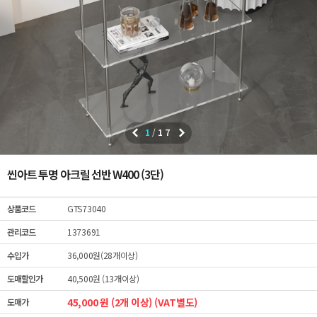
1
/
17
씬아트 투명 아크릴 선반 W400 (3단)
상품코드
GTS73040
관리코드
1373691
수입가
36,000원(28개이상)
도매할인가
40,500원 (13개이상)
45,000 원 (2개 이상) (VAT별도)
도매가