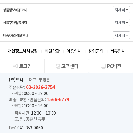
자세히
상품정보제공고시
자세히
상품구매 필독사항
자세히
배송/거래정보 안내
개인정보처리방침
회원약관
이용안내
창업문의
제휴안내
로그인
고객센터
PC버전
회사소개
(주)트리
대표: 부영운
02-2026-2754
주문상담:
- 평일:
09:00 ~ 18:00
1566-6779
배송 · 교환 · 반품문의:
- 평일:
10:00 ~ 16:00
- 점심시간:
12:30 ~ 13:30
- 토, 일, 공휴일 휴무
Fax:
041-353-9060