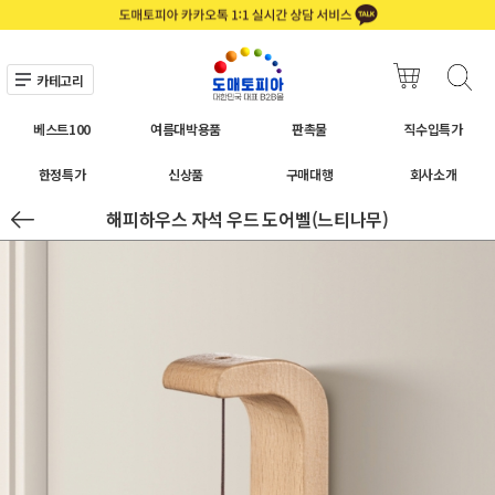
카테고리
베스트100
여름대박용품
판촉물
직수입특가
한정특가
신상품
구매대행
회사소개
해피하우스 자석 우드 도어벨(느티나무)