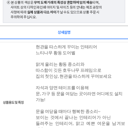
④ 본 상품의 색상은
무역 도매 거래의 특성상 혼합하여 임의 배송
되며,
사이트 상의 디자인과 인쇄 이미지 및 사이즈 등의 안내는 제조 공장의
사정에 따라
실제 상품과 다소 차이
가 날 수도 있으므로 상품 주문 시
주의하여 주십시오.
상세설명
현관을 따스하게 꾸미는 인테리어
느티나무 황동 도어벨
맑게 울리는 황동 종
소리와
따
스함이 깃든 호두나무 프레임으로
집의 첫인상, 현관을 따스하게 꾸며보세요
자석과 양면 테이프를 이용해
문, 가구 등 문을 여닫는 곳이라면 어디에도 설치
가능!
상품용도 및 특징
문을 여닫을 때마다 행복한 종소리~
보이는 것에서 끝나는 인테리어가 아닌
들려주는 인테리어,
맑고 예쁜 여운을 남겨보