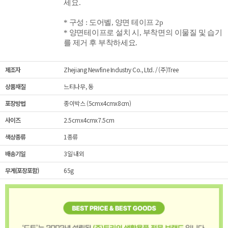
세요.
* 구성 : 도어벨, 양면 테이프 2p
* 양면테이프로 설치 시,
부착면의 이물질 및 습기
를 제거 후 부착하세요.
제조자
Zhejiang Newfine Industry Co., Ltd. / (주)Tree
상품재질
느티나무, 동
포장방법
종이박스 (5cmx4cmx8cm)
사이즈
2.5cmx4cmx7.5cm
색상종류
1종류
배송기일
3일 내외
무게(포장포함)
65g