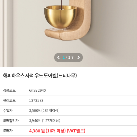
1
/
17
해피하우스 자석 우드 도어벨(느티나무)
상품코드
GTS72940
관리코드
1373593
수입가
3,500원(286개이상)
도매할인가
3,940원 (127개이상)
4,380 원 (16개 이상) (VAT별도)
도매가