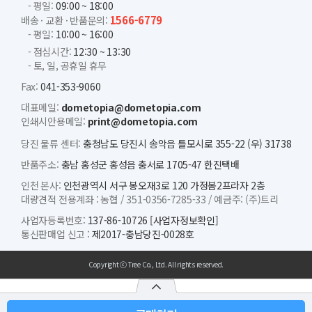
- 평일:
09:00 ~ 18:00
1566-6779
배송 · 교환 · 반품문의:
- 평일:
10:00 ~ 16:00
- 점심시간:
12:30 ~ 13:30
- 토, 일, 공휴일 휴무
Fax:
041-353-9060
대표메일:
dometopia@dometopia.com
인쇄시안용메일:
print@dometopia.com
당진 물류 센터:
충청남도 당진시 송악읍 틀모시로 355-22 (우) 31738
반품주소:
충남 홍성군 홍성읍 충서로 1705-47 한진택배
인천 본사:
인천광역시 서구 봉오재3로 120 가정봄2프라자 2층
대량견적 전용계좌 :
농협 /
351-0356-7285-33 /
예금주: (주)트리
사업자등록번호:
137-86-10726
[사업자정보확인]
통신판매업 신고 :
제2017-충남당진-0028호
Copyright ⓒ Tree Co., Ltd. All rights reserved.