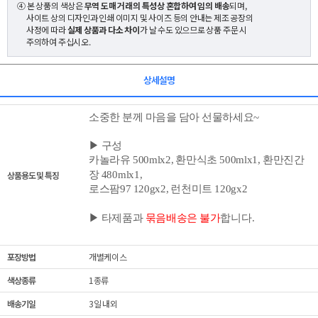
④ 본 상품의 색상은
무역 도매 거래의 특성상 혼합하여 임의 배송
되며,
사이트 상의 디자인과 인쇄 이미지 및 사이즈 등의 안내는 제조 공장의
사정에 따라
실제 상품과 다소 차이
가 날 수도 있으므로 상품 주문 시
주의하여 주십시오.
상세설명
소중한 분께 마음을 담아 선물하세요~
▶ 구성
카놀라유 500mlx2, 환만식초 500ml
x1
, 환만진간
상품용도 및 특징
장 480ml
x1
,
로스팜97 120gx2, 런천미트 120gx2
▶ 타제품과
묶음배송은 불가
합니다.
포장방법
개별케이스
색상종류
1종류
배송기일
3일 내외