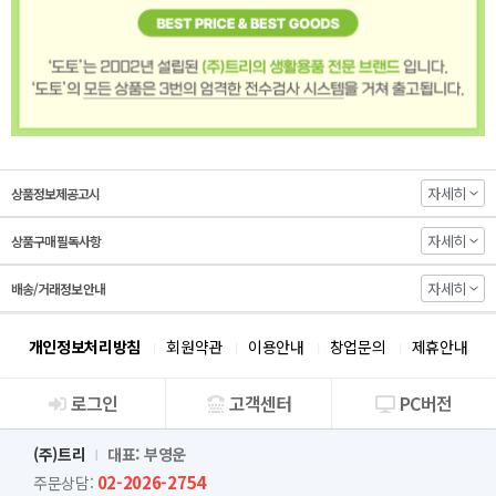
자세히
상품정보제공고시
자세히
상품구매 필독사항
자세히
배송/거래정보 안내
개인정보처리방침
회원약관
이용안내
창업문의
제휴안내
로그인
고객센터
PC버전
회사소개
(주)트리
대표: 부영운
02-2026-2754
주문상담: