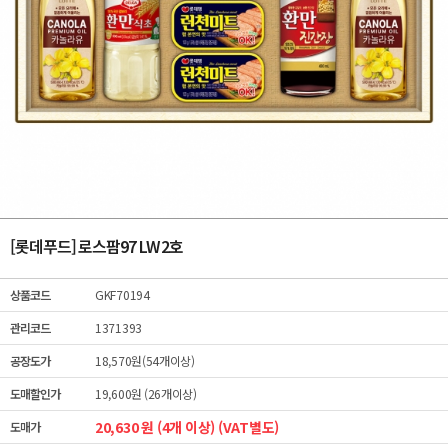
[롯데푸드] 로스팜97 LW 2호
상품코드
GKF70194
관리코드
1371393
공장도가
18,570원(54개이상)
도매할인가
19,600원 (26개이상)
20,630 원 (4개 이상) (VAT별도)
도매가