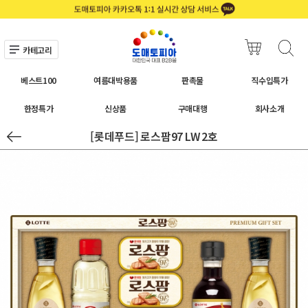
카테고리
베스트100
여름대박용품
판촉물
직수입특가
한정특가
신상품
구매대행
회사소개
[롯데푸드] 로스팜97 LW 2호