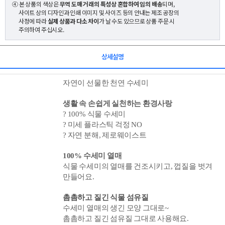
④ 본 상품의 색상은
무역 도매 거래의 특성상 혼합하여 임의 배송
되며,
사이트 상의 디자인과 인쇄 이미지 및 사이즈 등의 안내는 제조 공장의
사정에 따라
실제 상품과 다소 차이
가 날 수도 있으므로 상품 주문 시
주의하여 주십시오.
상세설명
자연이 선물한 천연 수세미
생활 속 손쉽게 실천하는 환경사랑
?
100% 식물 수세미
? 미세 플라스틱 걱정 NO
?
자연 분해, 제로웨이스트
100% 수세미 열매
식물 수세미의 열매를 건조시키고, 껍질을 벗겨
만들어요.
촘촘하고 질긴 식물 섬유질
수세미 열매의 생긴 모양 그대로~
촘촘하고 질긴 섬유질 그대로 사용해요.