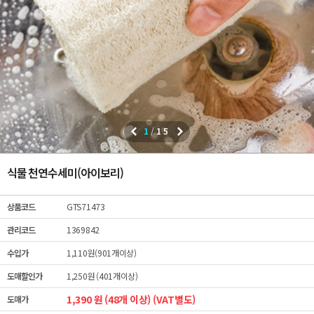
1
/
15
식물 천연수세미(아이보리)
상품코드
GTS71473
관리코드
1369842
수입가
1,110원(901개이상)
도매할인가
1,250원 (401개이상)
1,390 원 (48개 이상) (VAT별도)
도매가