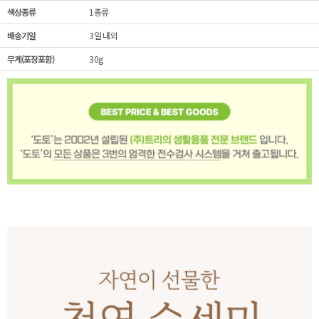
색상종류
1종류
배송기일
3일 내외
무게(포장포함)
30g