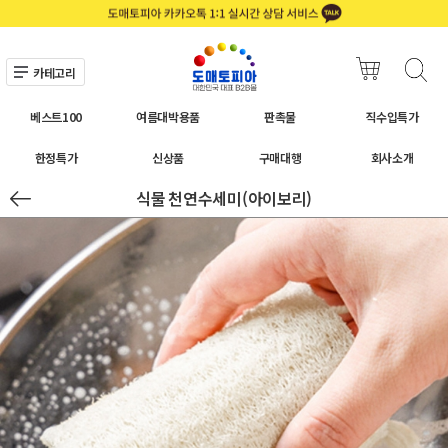
카테고리
베스트100
여름대박용품
판촉물
직수입특가
한정특가
신상품
구매대행
회사소개
식물 천연수세미(아이보리)