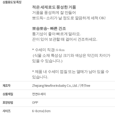
상품용도 및 특징
적은 세제로도 풍성한 거품
거품을 풍성하게 잘 만들어
뽀드득~
소리가 날 정도로 깔끔하게 세척 OK!
뽀송뽀송~ 빠른 건조
통기성이 좋아 빠르게 말라요.
끈이 있어 보관할 때 걸어서 건조하세요.
* 수세미 직경:
6~8cm
(식물 소재 특성상 크기와
색상은
약간의 차이가
있을 수 있습니다.)
* 제품 내 수세미 껍질 또는 열매가 남아 있을 수
있습니다.
제조자
Zhejiang Newfine Industry Co., Ltd. / (주)Tree
상품재질
천연수세미
포장방법
OPP
사이즈
6~8cmx10cm