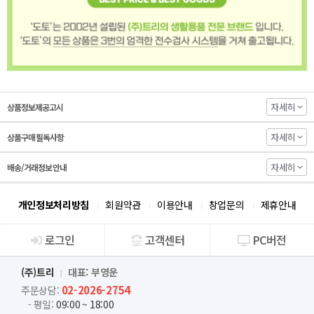
자세히
상품정보제공고시
자세히
상품구매 필독사항
자세히
배송/거래정보 안내
개인정보처리방침
회원약관
이용안내
창업문의
제휴안내
로그인
고객센터
PC버전
회사소개
(주)트리
대표: 부영운
02-2026-2754
주문상담:
- 평일:
09:00 ~ 18:00