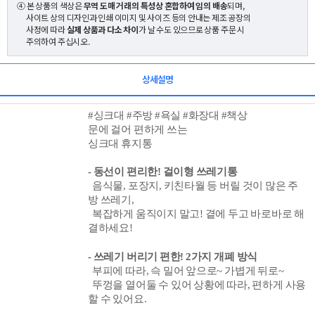
④ 본 상품의 색상은
무역 도매 거래의 특성상 혼합하여 임의 배송
되며,
사이트 상의 디자인과 인쇄 이미지 및 사이즈 등의 안내는 제조 공장의
사정에 따라
실제 상품과 다소 차이
가 날 수도 있으므로 상품 주문 시
주의하여 주십시오.
상세설명
#싱크대 #주방 #욕실 #화장대 #책상
문에 걸어 편하게 쓰는
싱크대 휴지통
- 동선이 편리한! 걸이형 쓰레기통
음식물, 포장지, 키친타월
등 버릴 것이 많은 주
방 쓰레기,
복잡하게 움직이지 말고! 곁에 두고 바로바로 해
결하세요!
- 쓰레기 버리기 편한
!
2가지 개폐
방식
부피에 따라, 슥 밀어 앞으로~
가볍게 뒤로~
뚜껑을 열어둘 수 있어 상황에 따라, 편하게 사용
할 수 있어요.