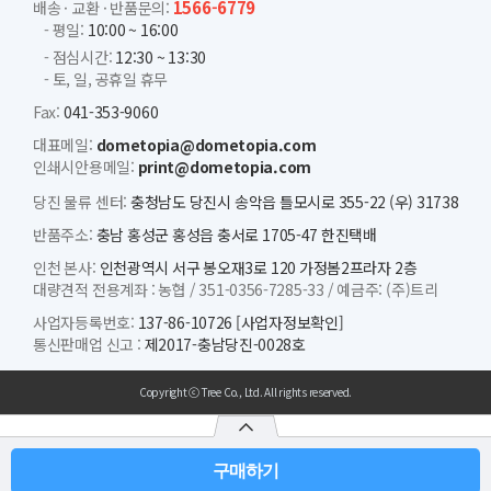
1566-6779
배송 · 교환 · 반품문의:
- 평일:
10:00 ~ 16:00
- 점심시간:
12:30 ~ 13:30
- 토, 일, 공휴일 휴무
Fax:
041-353-9060
대표메일:
dometopia@dometopia.com
인쇄시안용메일:
print@dometopia.com
당진 물류 센터:
충청남도 당진시 송악읍 틀모시로 355-22 (우) 31738
반품주소:
충남 홍성군 홍성읍 충서로 1705-47 한진택배
인천 본사:
인천광역시 서구 봉오재3로 120 가정봄2프라자 2층
대량견적 전용계좌 :
농협 /
351-0356-7285-33 /
예금주: (주)트리
사업자등록번호:
137-86-10726
[사업자정보확인]
통신판매업 신고 :
제2017-충남당진-0028호
Copyright ⓒ Tree Co., Ltd. All rights reserved.