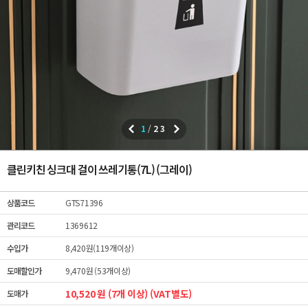
1
/
23
클린키친 싱크대 걸이 쓰레기통(7L) (그레이)
상품코드
GTS71396
관리코드
1369612
수입가
8,420원(119개이상)
도매할인가
9,470원 (53개이상)
10,520 원 (7개 이상) (VAT별도)
도매가