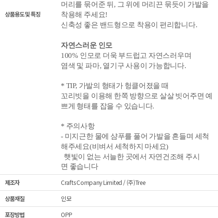
머리를 묶어준 뒤,
그 위에 머리끈 묶듯이 가발을
상품용도 및 특징
착용해 주세요!
신축성 좋은 밴드형으로 착용이 편리합니다.
자연스러운 인모
100% 인모로 더욱 부드럽고 자연스러우
며
염색 및 파마, 열기구 사용이 가능합니다.
* TIP,
가발의 형태가 헝클어졌을 때
꼬리빗을 이용해 한쪽 방향으로 살살 빗어주면 예
쁘게 형태를 잡을 수 있습니다.
* 주의사항
- 미지근한 물에 샴푸를 풀어 가발을 흔들며 세척
해주세요(비벼서 세척하지 마세요)
햇빛이 없는 서늘한 곳에서 자연건조해 주시
면 좋습니다
제조자
Crafts Company Limited / (주)Tree
상품재질
인모
포장방법
OPP