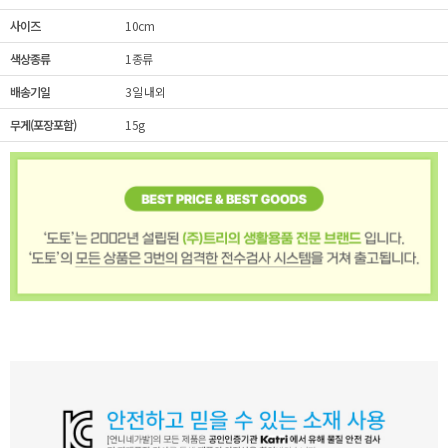
사이즈
10cm
색상종류
1종류
배송기일
3일 내외
무게(포장포함)
15g