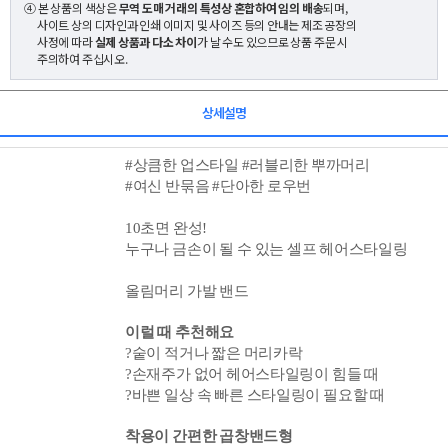
④ 본 상품의 색상은
무역 도매 거래의 특성상 혼합하여 임의 배송
되며,
사이트 상의 디자인과 인쇄 이미지 및 사이즈 등의 안내는 제조 공장의
사정에 따라
실제 상품과 다소 차이
가 날 수도 있으므로 상품 주문 시
주의하여 주십시오.
상세설명
#상큼한 업스타일 #러블리한 뿌까머리
#여신 반묶음 #단아한 로우번
10초면 완성!
누구나 금손이 될 수 있는 셀프 헤어스타일링
올림머리 가발 밴드
이럴 때 추천해요
?
숱이 적거나 짧은 머리카락
?
손재주가 없어 헤어스타일링이 힘들 때
?
바쁜 일상 속 빠른 스타일링이 필요할 때
착용이
간편한
곱창
밴드형