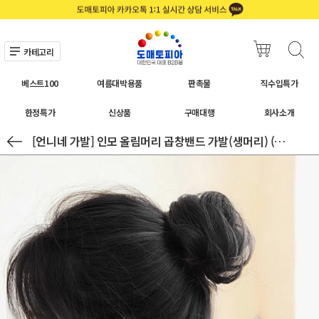
카테고리
베스트100
여름대박용품
판촉물
직수입특가
한정특가
신상품
구매대행
회사소개
[언니네 가발] 인모 올림머리 곱창밴드 가발(생머리) (블랙)