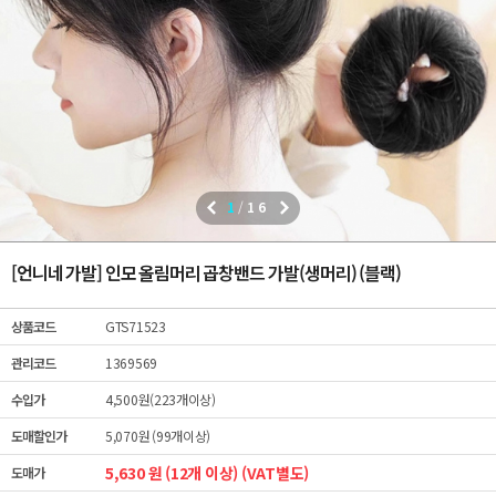
1
/
16
[언니네 가발] 인모 올림머리 곱창밴드 가발(생머리) (블랙)
상품코드
GTS71523
관리코드
1369569
수입가
4,500원(223개이상)
도매할인가
5,070원 (99개이상)
5,630 원 (12개 이상) (VAT별도)
도매가