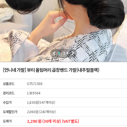
1
/
14
[언니네 가발] 뷰티 올림머리 곱창밴드 가발(내추럴블랙)
상품코드
GTS71508
관리코드
1369564
수입가
1,830원(547개이상)
도매할인가
2,060원 (243개이상)
2,290 원 (30개 이상) (VAT별도)
도매가