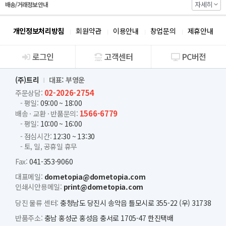
자세히
배송/거래정보 안내
개인정보처리방침
회원약관
이용안내
창업문의
제휴안내
로그인
고객센터
PC버전
회사소개
(주)트리
대표: 부영운
02-2026-2754
주문상담:
- 평일:
09:00 ~ 18:00
1566-6779
배송 · 교환 · 반품문의:
- 평일:
10:00 ~ 16:00
- 점심시간:
12:30 ~ 13:30
- 토, 일, 공휴일 휴무
Fax:
041-353-9060
대표메일:
dometopia@dometopia.com
인쇄시안용메일:
print@dometopia.com
당진 물류 센터:
충청남도 당진시 송악읍 틀모시로 355-22 (우) 31738
반품주소:
충남 홍성군 홍성읍 충서로 1705-47 한진택배