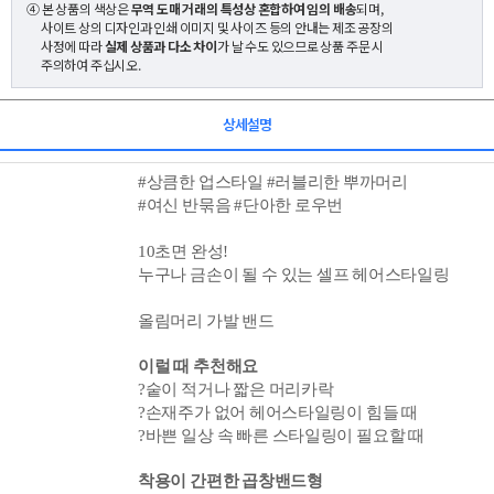
④ 본 상품의 색상은
무역 도매 거래의 특성상 혼합하여 임의 배송
되며,
사이트 상의 디자인과 인쇄 이미지 및 사이즈 등의 안내는 제조 공장의
사정에 따라
실제 상품과 다소 차이
가 날 수도 있으므로 상품 주문 시
주의하여 주십시오.
상세설명
#상큼한 업스타일 #러블리한 뿌까머리
#여신 반묶음 #단아한 로우번
10초면 완성!
누구나 금손이 될 수 있는 셀프 헤어스타일링
올림머리 가발 밴드
이럴 때 추천해요
?
숱이 적거나 짧은 머리카락
?
손재주가 없어 헤어스타일링이 힘들 때
?
바쁜 일상 속 빠른 스타일링이 필요할 때
착용이
간편한
곱창
밴드형