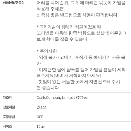
상품용도 및 특징
머리를 묶어준 뒤,
그 위에 머리끈 묶듯이 가발을
착용해 주세요!
신축성 좋은 밴드형으로 착용이 편리합니다.
* TIP,
가발의 형태가 헝클어졌을 때
꼬리빗을 이용해 한쪽 방향으로 살살 빗어주면 예
쁘게 형태를 잡을 수 있습니다.
* 주의사항
-
염색 불가 / 고데기, 매직기 등 헤어
기기 사용 불
가
- 미지근한 물에 샴푸를 풀어 가발을 흔들며 세척
해주세요(비벼서 세척하지 마세요)
햇빛이 없는 서늘한 곳에서 자연건조해 주시
면 좋습니다
제조자
Crafts Company Limited / (주)Tree
상품재질
인조모
포장방법
OPP
사이즈
10cm