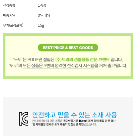
색상종류
1종류
배송기일
3일 내외
무게(포장포함)
15g