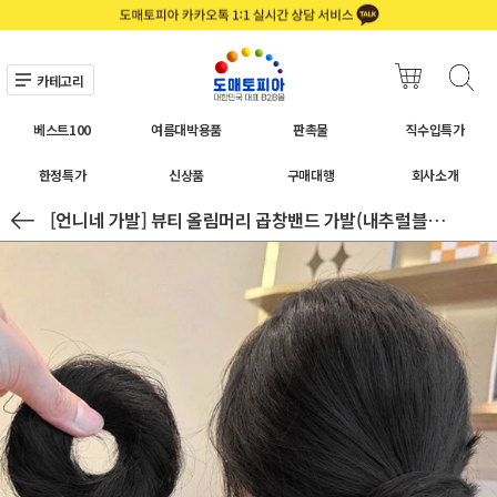
카테고리
베스트100
여름대박용품
판촉물
직수입특가
한정특가
신상품
구매대행
회사소개
[언니네 가발] 뷰티 올림머리 곱창밴드 가발(내추럴블랙)