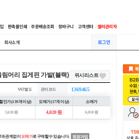
입
판촉물인쇄
주문배송조회
장바구니
고객센터
셀러관리자
로그인
회사소개
올림머리 집게핀 가발(블랙)
위시리스트
1369465
VAT별도
관리코드
인가 (139개 이상)
도매가 (17개 이상)
소매가
4,020 원
3,620 원
6,030 원
량과 관계없이
도매가
로 구매할 수 있습니다.