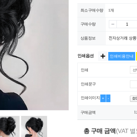
최소구매수량
1개
구매수량
상품정보
인쇄옵션
인쇄비용안내
인쇄
선
인쇄문구
인쇄이미지
+
-
1
구매금액
총 구매 금액
(VAT 별