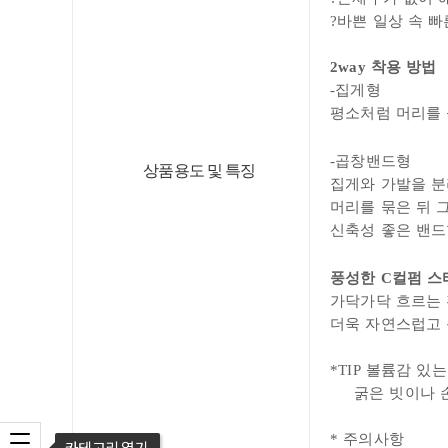
?
바쁜 일상 속 
2way 착용 방법
-집게형
평소처럼 머리를 
-곱창밴드형
상품용도 및 특징
집게와 가발을 분
머리를 묶은 뒤 
신축성 좋은 밴드
풍성한 C컬펌 스
가닥가닥 흐르는
더욱 자연스럽고 
*TIP 볼륨감 있는
굵은 빗이나
* 주의사항