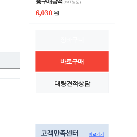
총 구매 금액
(VAT 별도)
6,030
원
장바구니
바로구매
대량견적상담