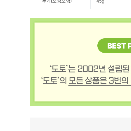
무게(포장포함)
45g