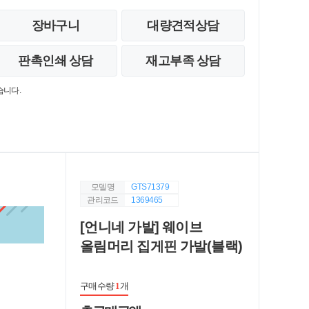
장바구니
대량견적상담
판촉인쇄 상담
재고부족 상담
습니다.
모델명
GTS71379
관리코드
1369465
[언니네 가발] 웨이브
올림머리 집게핀 가발(블랙)
구매수량
1
개