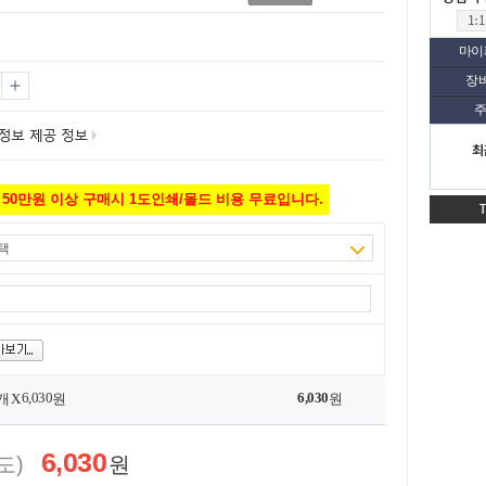
마이
장
주
최
50만원 이상 구매시 1도인쇄/몰드 비용 무료입니다.
택
6,030
6,030
개 X
원
원
6,030
도)
원