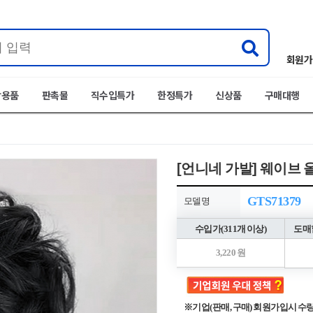
회원가
박용품
판촉물
직수입특가
한정특가
신상품
구매대행
[언니네 가발] 웨이브 
GTS71379
모델명
수입가(311개 이상)
도매할
3,220 원
※기업(판매, 구매) 회원가입시 수