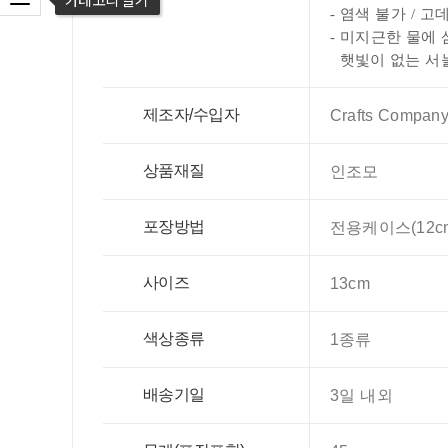
카테고리 열기
-
염색 불가 / 고
- 미지근한 물에
햇빛이 없는 서
제조자/수입자
Crafts Company
상품재질
인조모
포장방법
전용케이스(12cm
사이즈
13cm
색상종류
1종류
배송기일
3일 내외