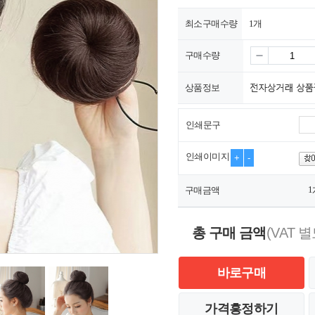
최소구매수량
1개
구매수량
상품정보
인쇄문구
인쇄이미지
+
-
1
구매금액
총 구매 금액
(VAT 별
바로구매
가격흥정하기