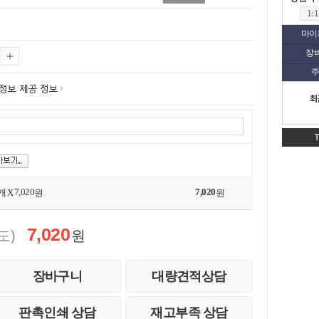
마이
장
주
최
7,020
7,020
개 X
원
원
7,020
도)
원
장바구니
대량견적상담
판촉인쇄 상담
재고부족 상담