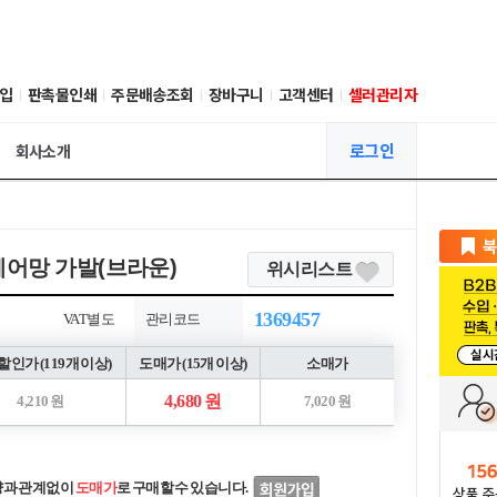
입
판촉물인쇄
주문배송조회
장바구니
고객센터
셀러관리자
로그인
회사소개
헤어망 가발(브라운)
위시리스트
1369457
VAT별도
관리코드
인가 (119개 이상)
도매가 (15개 이상)
소매가
4,680 원
4,210 원
7,020 원
량과 관계없이
도매가
로 구매할 수 있습니다.