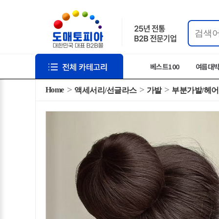
베스트100
여름대
Home
액세서리/선글라스
가발
부분가발/헤