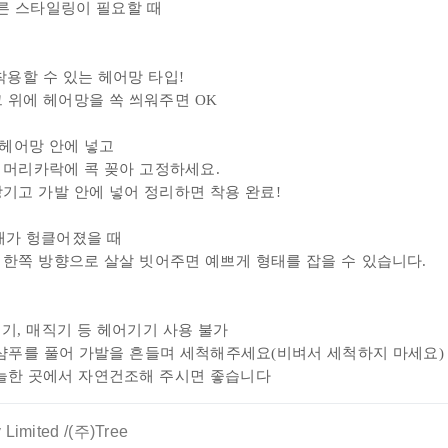
빠른 스타일링이 필요할 때
착용할 수 있는 헤어망 타입!
그 위에 헤어망을 쏙 씌워주면 OK
헤어망 안에 넣고
 머리카락에 콕 꽂아 고정하세요.
기고 가발 안에 넣어 정리하면 착용 완료!
태가 헝클어졌을 때
한쪽 방향으로 살살 빗어주면 예쁘게 형태를 잡을 수 있습니다.
데기, 매직기 등 헤어
기기 사용 불가
 샴푸를 풀어 가발을 흔들며 세척해주세요(비벼서 세척하지 마세요)
늘한 곳에서 자연건조해 주시면 좋습니다
 Limited /(주)Tree