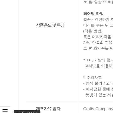
?
바쁜 일상 속 
헤어망 타입
깔끔 / 간편하게 
상품용도 및 특징
머리를 묶은 뒤 
(착용 방법
)
묶은 머리카락을 
가발 안쪽의 핀을
그 후
조임끈을 당
* TIP,
가발의 형
꼬리빗을 이용해 
* 주의사항
-
염색 불가 / 고
- 미지근한 물에
햇빛이 없는 서
제조자/수입자
Crafts Company
카테고리 열기