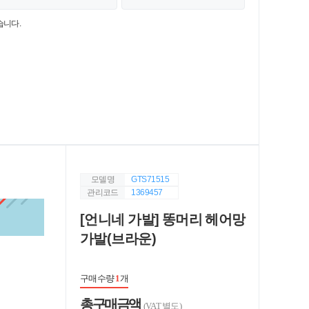
습니다.
모델명
GTS71515
관리코드
1369457
[언니네 가발] 똥머리 헤어망
가발(브라운)
구매수량
1
개
총 구매 금액
(VAT 별도)