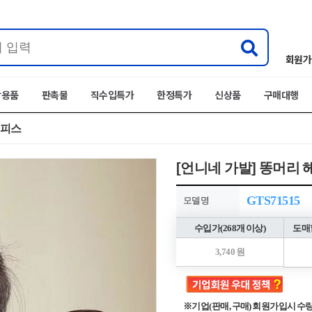
회원가
박용품
판촉물
직수입특가
한정특가
신상품
구매대행
어피스
[언니네 가발] 똥머리 
GTS71515
모델명
수입가(268개 이상)
도매할
3,740 원
※기업(판매, 구매) 회원가입시 수