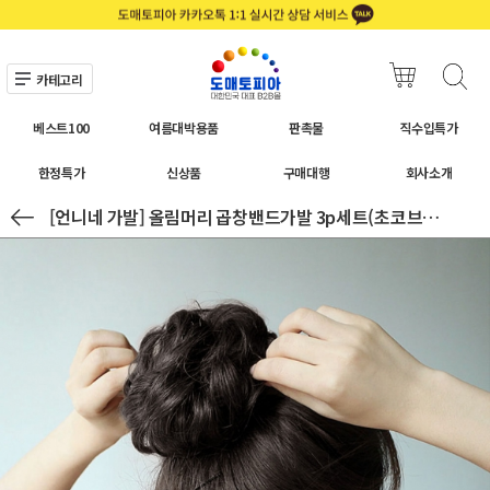
카테고리
베스트100
여름대박용품
판촉물
직수입특가
한정특가
신상품
구매대행
회사소개
[언니네 가발] 올림머리 곱창밴드가발 3p세트(초코브라운)