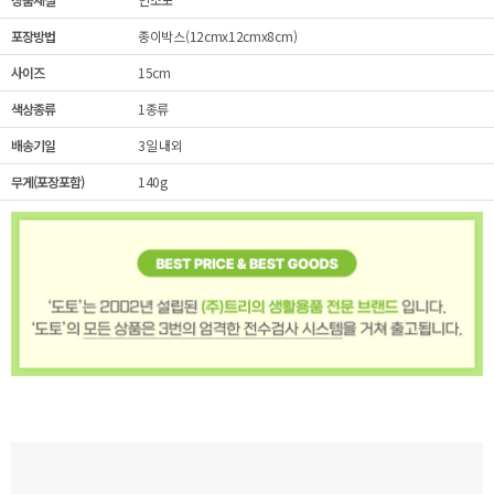
포장방법
종이박스(12cmx12cmx8cm)
사이즈
15cm
색상종류
1종류
배송기일
3일 내외
무게(포장포함)
140g