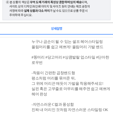
④ 본 상품의 색상은
무역 도매 거래의 특성상 혼합하여 임의 배송
되며,
사이트 상의 디자인과 인쇄 이미지 및 사이즈 등의 안내는 제조 공장의
사정에 따라
실제 상품과 다소 차이
가 날 수도 있으므로 상품 주문 시
주의하여 주십시오.
상세설명
누구나 금손이 될 수 있는 셀프 헤어스타일링
올림머리를 쉽고
예쁘게!
올림머리 가발 밴드
#똥머리 #당고머리
#상큼발랄 업스타일 #단아한
로우번
-착용이
간편한
곱창
밴드형
평소처럼 머리를 묶어준 뒤,
그 위에 머리끈 매듯이 가발을 착용해주세요!
실핀 혹은 고무줄로 마무리를 해주면 쉽고 예쁘게
헤어 완성
-자연스러운 C컬과 풍성함
진짜 내 머리인
것처럼 자연스러운 스타일링 OK