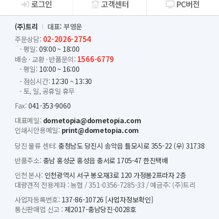
로그인
고객센터
PC버전
회사소개
(주)트리
대표: 부영운
02-2026-2754
주문상담:
- 평일:
09:00 ~ 18:00
1566-6779
배송 · 교환 · 반품문의:
- 평일:
10:00 ~ 16:00
- 점심시간:
12:30 ~ 13:30
- 토, 일, 공휴일 휴무
Fax:
041-353-9060
대표메일:
dometopia@dometopia.com
인쇄시안용메일:
print@dometopia.com
당진 물류 센터:
충청남도 당진시 송악읍 틀모시로 355-22 (우) 31738
반품주소:
충남 홍성군 홍성읍 충서로 1705-47 한진택배
인천 본사:
인천광역시 서구 봉오재3로 120 가정봄2프라자 2층
대량견적 전용계좌 :
농협 /
351-0356-7285-33 /
예금주: (주)트리
사업자등록번호:
137-86-10726
[사업자정보확인]
통신판매업 신고 :
제2017-충남당진-0028호