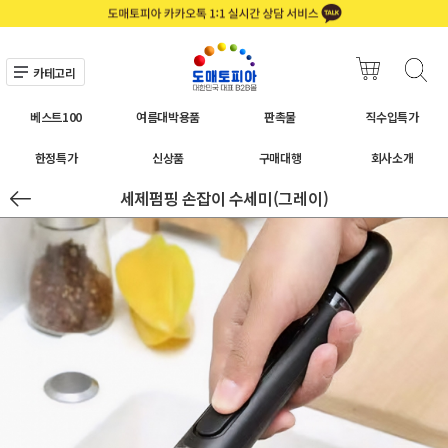
카테고리
베스트100
여름대박용품
판촉물
직수입특가
한정특가
신상품
구매대행
회사소개
세제펌핑 손잡이 수세미(그레이)