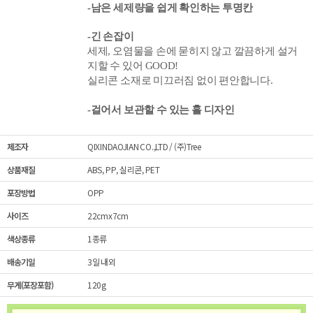
-남은 세제량을 쉽게 확인하는 투명칸
-긴 손잡이
세제, 오염물을 손에 묻히지 않고 깔끔하게 설거
지할 수 있어 GOOD!
실리콘 소재로 미끄러짐 없이 편안합니다.
-걸어서 보관할 수 있는 홀 디자인
제조자
QIXINDAOJIAN CO.,LTD / (주)Tree
상품재질
ABS, PP, 실리콘, PET
포장방법
OPP
사이즈
22cmx7cm
색상종류
1종류
배송기일
3일 내외
무게(포장포함)
120g