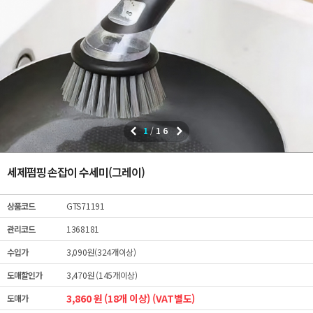
1
/
16
세제펌핑 손잡이 수세미(그레이)
상품코드
GTS71191
관리코드
1368181
수입가
3,090원(324개이상)
도매할인가
3,470원 (145개이상)
3,860 원 (18개 이상) (VAT별도)
도매가