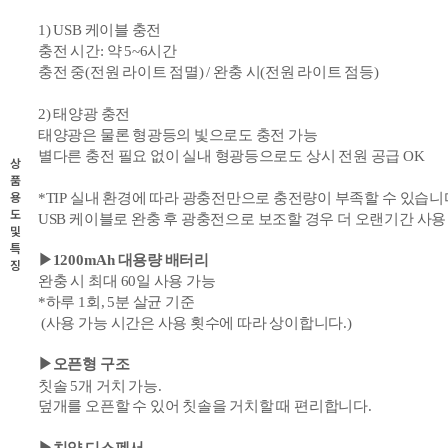
1) USB 케이블 충전
충전 시간: 약 5~
6
시간
충전 중(전원 라이트 점멸) /
완충 시(전원 라이트 점등)
2) 태양광 충전
태양광은 물론 형광등의 빛으로도 충전 가능
별다른 충전 필요 없이 실내 형광등으로도 상시 전원 공급 OK
상
품
용
*TIP
실내 환경에 따라 광
충전만으로
충전량이 부족할 수 있습니
도
USB 케이블로 완충 후
광
충전으로 보조할 경우 더
오랜기간 사용
및
특
▶
1200mAh 대용량 배터리
징
완충 시 최대 60일 사용 가능
*하루 1회,
5분 살균 기준
(사용 가능 시간은 사용 횟수에 따라 상이합니다.)
▶오픈형 구조
칫솔 5개 거치 가능.
덮개를 오픈할 수 있어 칫솔을 거치할 때 편리합니다.