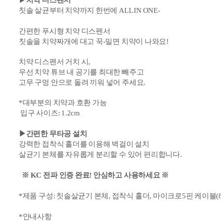
▶치약 디스펜서
칫솔 살균부터 치약까지 한번에
ALL IN ONE-
간편한 푸시형 치약 디스펜서
칫솔을 치약짜개에 대고
꾹-밀면
치약이 나와요!
치약 디스펜서 거치 시,
우선 치약
튜브 내
공기를 최대한 빼주고
고무 구멍 안으로
돌려 끼워 넣어 주세요.
*대부분의 치약과 호환 가능
입구 사이즈: 1.2cm
▶간편한 무타공 설치
강력한 접착식 홀더를 이용해 벽걸이 설치
살균기 본체를 자유롭게 분리할 수 있어 편리합니다.
※ KC
전파 인증 완료! 안심하고 사용하세요 ※
*제품 구성: 칫솔살균기 본체, 접착식 홀더, 마이크로
5핀
케이블(8
*안내사항