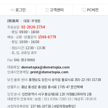
로그인
고객센터
PC버전
회사소개
(주)트리
대표: 부영운
02-2026-2754
주문상담:
- 평일:
09:00 ~ 18:00
1566-6779
배송 · 교환 · 반품문의:
- 평일:
10:00 ~ 16:00
- 점심시간:
12:30 ~ 13:30
- 토, 일, 공휴일 휴무
Fax:
041-353-9060
대표메일:
dometopia@dometopia.com
인쇄시안용메일:
print@dometopia.com
당진 물류 센터:
충청남도 당진시 송악읍 틀모시로 355-22 (우) 31738
반품주소:
충남 홍성군 홍성읍 충서로 1705-47 한진택배
인천 본사:
인천광역시 서구 봉오재3로 120 가정봄2프라자 2층
대량견적 전용계좌 :
농협 /
351-0356-7285-33 /
예금주: (주)트리
사업자등록번호:
137-86-10726
[사업자정보확인]