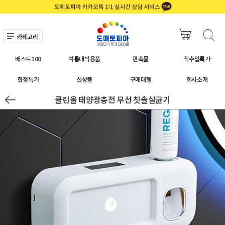
카테고리
베스트100
여름대박용품
판촉물
직수입특가
한정특가
신상품
구매대행
회사소개
클린올 태양광충전 무선 칫솔살균기