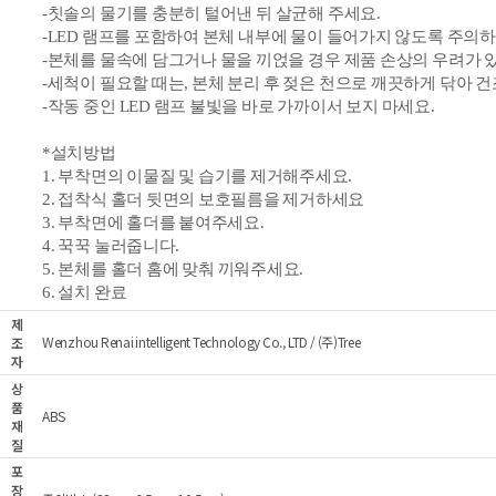
-칫솔의 물기를 충분히 털어낸 뒤 살균해 주세요.
-
LED
램프를 포함하여 본체 내부에
물이
들어가지 않도록 주의하
-본체를 물속에 담그거나 물을 끼얹을 경우 제품 손상의 우려가 
-세척이 필요할 때는, 본체 분리 후 젖은 천으로 깨끗하게 닦아 건
-작동 중인 LED 램프 불빛을 바로 가까이서 보지 마세요.
*
설치방법
1. 부착면의 이물질 및 습기를 제거해주세요.
2. 접착식 홀더 뒷면의 보호필름을 제거하세요
3. 부착면에 홀더를
붙여주세요.
4. 꾹꾹 눌러줍니다.
5. 본체를 홀더
홈에 맞춰 끼워주세요.
6. 설치 완료
제
Wenzhou Renai intelligent Technology Co., LTD / (주)Tree
조
자
상
품
ABS
재
질
포
장