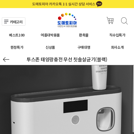
카테고리
베스트100
여름대박용품
판촉물
직수입특가
한정특가
신상품
구매대행
회사소개
투스존 태양광충전 무선 칫솔살균기(블랙)