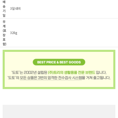
배
송
3일 내외
기
일
무
게
(포
328g
장
포
함)