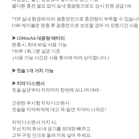
별다른 충전 필요 없이 실내 형광등으로도 상시 전원 공급 OK
*TIP
실내 환경에 따라 광
충전만으로
충전량이 부족할 수 있습니
USB 케이블로 완충 후
광
충전으로 보조할 경우 더
오랜기간 사용
▶
1200mAh 대용량 배터리
완충 시 최대 60일 사용 가능
*하루 1회,
5분 살균 기준
(사용 가능 시간은 사용 횟수에 따라 상이합니다.)
▶
칫솔 5개 거치 가능
▶치약 디스펜서
칫솔 살균부터 치약까지 한번에
ALL IN ONE-
간편한 푸시형 치약 디스펜서
칫솔을 치약짜개에 대고
꾹-밀면
치약이 나와요!
치약 디스펜서 거치 시,
우선 치약
튜브 내
공기를 최대한 빼주고
고무 구멍 안으로
돌려 끼워 넣어 주세요.