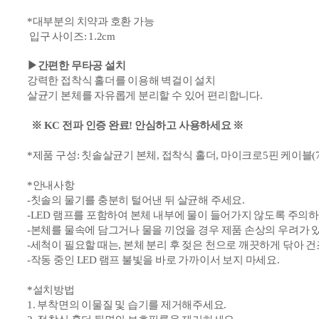
*대부분의 치약과 호환 가능
입구 사이즈: 1.2cm
▶간편한 무타공 설치
강력한 접착식 홀더를 이용해 벽걸이 설치
살균기 본체를 자유롭게 분리할 수 있어 편리합니다.
※ KC
전파 인증 완료! 안심하고 사용하세요 ※
*제품 구성: 칫솔살균기 본체, 접착식 홀더, 마이크로
5핀
케이블(7
*안내사항
-칫솔의 물기를 충분히 털어낸 뒤 살균해 주세요.
-
LED
램프를 포함하여 본체 내부에
물이
들어가지 않도록 주의하
-본체를 물속에 담그거나 물을 끼얹을 경우 제품 손상의 우려가 
-세척이 필요할 때는, 본체 분리 후 젖은 천으로 깨끗하게 닦아 건
-작동 중인 LED 램프 불빛을 바로 가까이서 보지 마세요.
*
설치방법
1. 부착면의 이물질 및 습기를 제거해주세요.