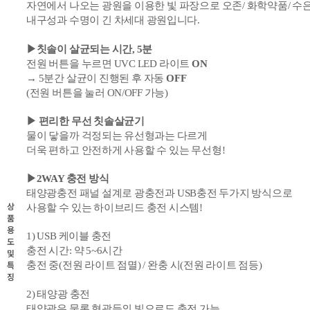
자연에서 나오는 광원을 이용한 빛 파장으로 오존/ 화학약품/ 수
내구성과 수명이 긴 차세대 광원입니다.
▶칫솔이 살균되는 시간, 5분
전원 버튼을 누르면
UVC LED
라이트
ON
→ 5분간 살균이 진행된 후 자동
OFF
(전원 버튼을 눌러 ON/OFF 가능)
▶ 편리한 무선 칫솔살균기
물이 닿을까 걱정되는 유선형과는 다르게
더욱 편하고 안전하게 사용할 수 있는 무선형!
▶
2WAY 충전 방식
태양
광충전 패널 설계로 광충전과 USB충전 두가지 방식으로
상
사용할 수 있는 하이브리드 충전 시스템!
품
용
1) USB 케이블 충전
도
충전 시간: 약 5~
6
시간
및
특
충전 중(전원 라이트 점멸) /
완충 시(전원 라이트 점등)
징
2) 태양광 충전
태양광은 물론 형광등의 빛으로도 충전 가능