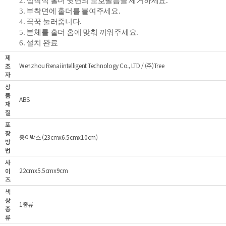
2. 접착식 홀더 뒷면의 보호필름을 제거하세요.
3. 부착면에 홀더를
붙여주세요.
4. 꾹꾹 눌러줍니다.
5. 본체를 홀더
홈에 맞춰 끼워주세요.
6. 설치 완료
제
Wenzhou Renai intelligent Technology Co., LTD / (주)Tree
조
자
상
품
ABS
재
질
포
장
종이박스 (23cmx6.5cmx10cm)
방
법
사
22cmx5.5cmx9cm
이
즈
색
상
1종류
종
류