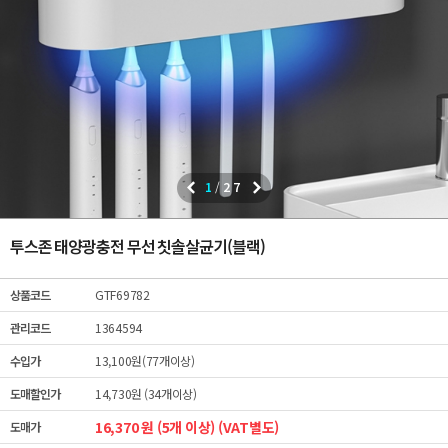
1
/
27
투스존 태양광충전 무선 칫솔살균기(블랙)
상품코드
GTF69782
관리코드
1364594
수입가
13,100원(77개이상)
도매할인가
14,730원 (34개이상)
16,370 원 (5개 이상) (VAT별도)
도매가