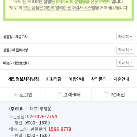
자세히
상품정보제공고시
자세히
상품구매 필독사항
자세히
배송/거래정보 안내
개인정보처리방침
회원약관
이용안내
창업문의
제휴안내
로그인
고객센터
PC버전
회사소개
(주)트리
대표: 부영운
02-2026-2754
주문상담:
- 평일:
09:00 ~ 18:00
1566-6779
배송 · 교환 · 반품문의:
- 평일:
10:00 ~ 16:00