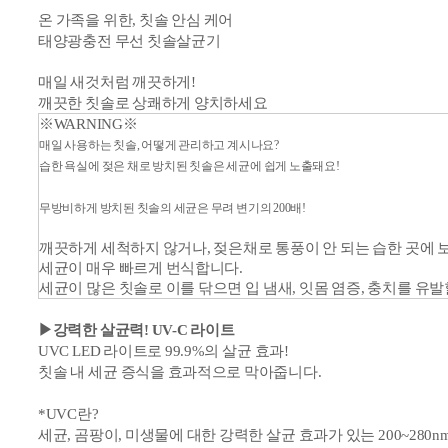
온 가족을 위한, 칫솔 안심 케어
태양광충전
무선
칫솔
살균기
매일 새것처럼 깨끗하게!
깨끗한 칫솔로 상쾌하게 양치하세요
※WARNING※
매일 사용하는 칫솔, 어떻게 관리하고 계시나요?
습한 욕실에 젖은 채로 방치된 칫솔은 세균에 쉽게 노출돼요!
무방비하게 방치된 칫솔의 세균은 무려 변기의 200배!
깨끗하게 세척하지 않거나,
젖은채로 통풍이 안 되는 습한 곳에
세균이 매우 빠르게 번식합니다.
세균이 많은 칫솔로 이를 닦으면
입 냄새, 잇몸 염증, 충치를 유발
▶강력한 살균력! UV-C 라이트
UVC LED 라이트로 99.9%의 살균 효과!
칫솔 내 세균 증식을 효과적으로 막아줍니다.
*
UVC란?
세균, 곰팡이, 미생물에 대한 강력한 살균 효과가 있는
200~280