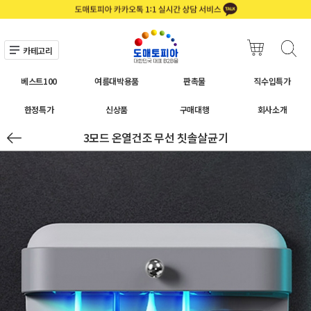
카테고리
베스트100
여름대박용품
판촉물
직수입특가
한정특가
신상품
구매대행
회사소개
3모드 온열건조 무선 칫솔살균기