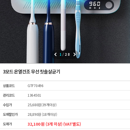
1
/
28
3모드 온열건조 무선 칫솔살균기
상품코드
GTF70496
관리코드
1364501
수입가
25,680원(39개이상)
도매할인가
28,890원 (18개이상)
32,100 원 (3개 이상) (VAT별도)
도매가