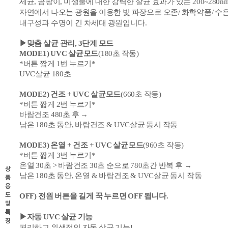
세균, 곰팡이, 미생물에 대한 강력한 살균 효과가 있는
200~280
자연에서 나오는 광원을 이용한 빛 파장으로 오존/ 화학약품/ 수
내구성과 수명이 긴 차세대 광원입니다.
▶맞춤 살균 관리, 3단계 모드
MODE1) UVC 살균모드
(
180초 작동)
*버튼 짧게 1번 누르기*
UVC
살균
180초
MODE2) 건조 + UVC 살균모드
(
660초 작동)
*버튼 짧게 2번 누르기*
바람
건조 480초 후 →
남은 180초 동안,
바람건조 &
UVC살균 동시 작동
MODE3) 온열 + 건조 + UVC 살균모드
(960초 작동)
*버튼 짧게 3
번 누르기*
온열 30초 >
바람건조 30초 순으로
780초간 반복 후
→
상
남은 180초 동안, 온열
&
바람건조
&
UVC살균 동시 작동
품
용
도
OFF) 전원 버튼을 길게 꾹 누르면 OFF 됩니다.
및
특
▶자동
UVC
살균 기능
징
편리하고 위생적인 자동 살균 기능!