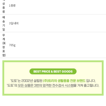
상
1종류
종
류
배
송
3일 내외
기
일
무
게
(포
705g
장
포
함)