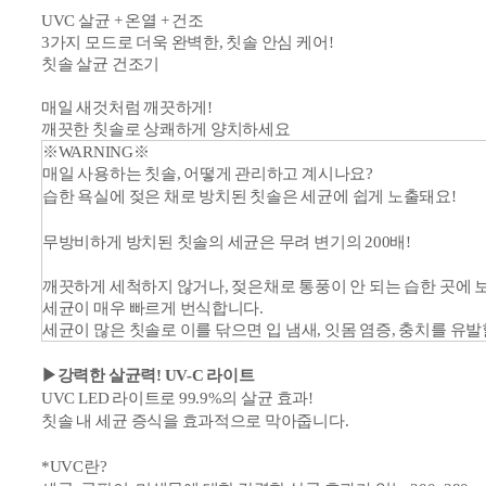
UVC 살균 + 온열 + 건조
3가지 모드로 더욱 완벽한, 칫솔 안심 케어!
칫솔 살균 건조기
매일 새것처럼 깨끗하게!
깨끗한 칫솔로 상쾌하게 양치하세요
※WARNING※
매일 사용하는 칫솔, 어떻게 관리하고 계시나요?
습한 욕실에 젖은 채로 방치된 칫솔은 세균에 쉽게 노출돼요!
무방비하게 방치된 칫솔의 세균은 무려 변기의 200배!
깨끗하게 세척하지 않거나,
젖은채로 통풍이 안 되는 습한 곳에
세균이 매우 빠르게 번식합니다.
세균이 많은 칫솔로 이를 닦으면
입 냄새, 잇몸 염증, 충치를 유발
▶강력한 살균력! UV-C 라이트
UVC LED 라이트로 99.9%의 살균 효과!
칫솔 내 세균 증식을 효과적으로 막아줍니다.
*
UVC란?