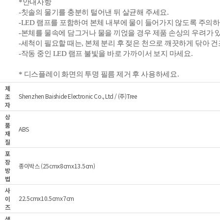
*안내사항
-칫솔의 물기를 충분히 털어낸 뒤 살균해 주세요.
-
LED
램프를 포함하여 본체 내부에
물이
들어가지 않도록 주의하
-본체를 물속에 담그거나 물을 끼얹을 경우 제품 손상의 우려가 
-세척이 필요할 때는, 본체 분리 후 젖은 천으로 깨끗하게 닦아 건
-작동 중인 LED 램프 불빛을 바로 가까이서 보지 마세요.
* 디스플레이 화면의 투명 필름 제거 후 사용하세요.
제
Shenzhen Baishide Electronic Co., Ltd / (주)Tree
조
자
상
품
ABS
재
질
포
장
종이박스 (25cmx8cmx13.5cm)
방
법
사
22.5cmx10.5cmx7cm
이
즈
색