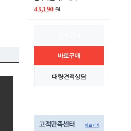
43,190
원
장바구니
바로구매
대량견적상담