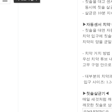
카테고리 열기
- 칫솔을 대고 
동시에 칫솔 살
- 살균은 10분 
▶
자동센서 치약
- 칫솔을 대면 자
치약 입구에 칫솔
치약의 양을 균일
- 치약 거치 방법
우선 치약
튜브 
고무 구멍 안으로
- 대부분의 치약
입구 사이즈: 1.2
▶
칫솔살균기
◀
매일 새것처럼 깨
깨끗한 칫솔로 
※WARNING※