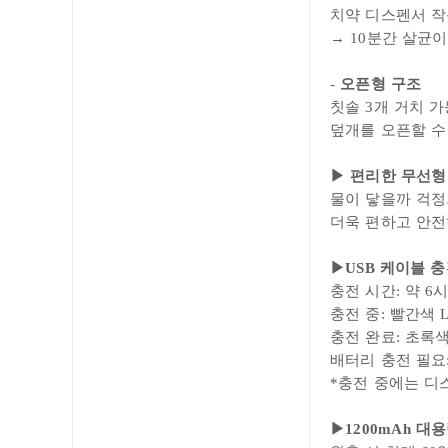
치약 디스펜서 작
→ 10분간 살균
-
오픈형 구조
칫솔 3개 거치 가
덮개를 오픈할 수
▶ 편리한 무선형
물이 닿을까 걱
더욱 편하고 안전
▶
USB 케이블 
충전 시간: 약
6
충전 중: 빨간색 
충전 완료: 초록
배터리 충전 필요
*충전 중에는 디
▶
1200mAh 대