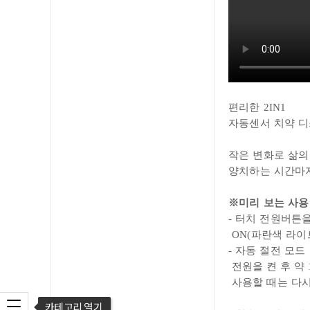
편리한
2IN1
자동
센서 치약 디
작은 변화로 삶의
양치하는 시간마
※미리 보는 사용
- 터치 전원버튼을 
ON(파란색 라
-
자동 절전 모드
전원을 켠 후 약
사용할 때는 다시