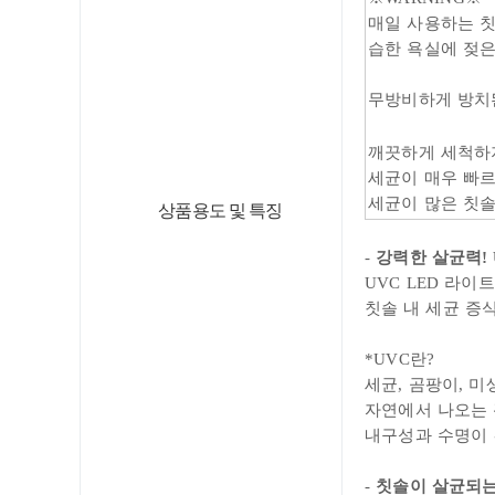
매일 사용하는 칫
습한 욕실에 젖은
무방비하게 방치된
깨끗하게 세척하
세균이 매우 빠르
세균이 많은 칫
상품용도 및 특징
-
강력한 살균력! 
UVC LED 라이트
칫솔 내 세균 증
*
UVC란?
세균, 곰팡이, 
자연에서 나오는 
내구성과 수명이 
-
칫솔이 살균되는 