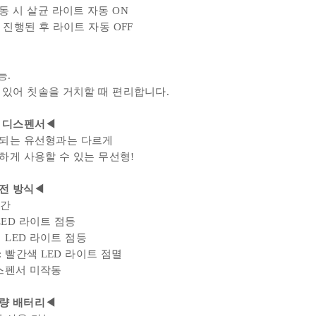
동 시 살균 라이트 자동
ON
이 진행된 후 라이트 자동
OFF
능.
 있어 칫솔을 거치할 때 편리합니다.
 디스펜서
◀
정되는 유선형과는 다르게
하게 사용할 수 있는 무선형!
충전 방식
◀
시간
LED 라이트 점등
색
LED
라이트 점등
: 빨간색
LED
라이트 점멸
스펜서 미작동
용량 배터리
◀