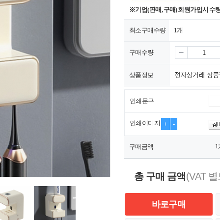
※기업(판매, 구매) 회원가입시 수
최소구매수량
1개
구매수량
상품정보
인쇄문구
인쇄이미지
+
-
1
구매금액
총 구매 금액
(VAT 별
바로구매