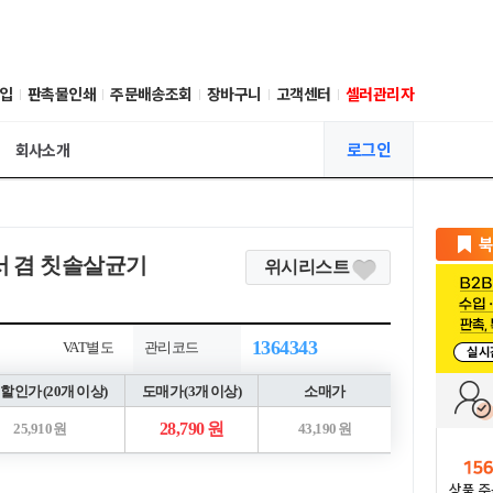
입
판촉물인쇄
주문배송조회
장바구니
고객센터
셀러관리자
로그인
회사소개
서 겸 칫솔살균기
위시리스트
1364343
VAT별도
관리코드
할인가 (20개 이상)
도매가 (3개 이상)
소매가
28,790 원
25,910 원
43,190 원