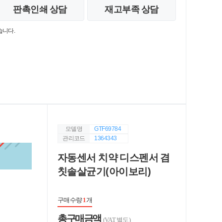
판촉인쇄 상담
재고부족 상담
습니다.
모델명
GTF69784
관리코드
1364343
자동센서 치약 디스펜서 겸
칫솔살균기(아이보리)
구매수량
1
개
총 구매 금액
(VAT 별도)