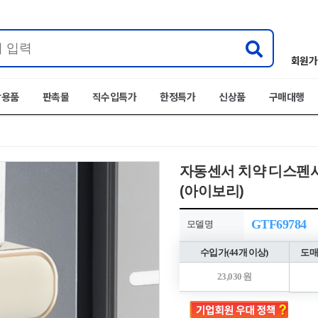
회원가
박용품
판촉물
직수입특가
한정특가
신상품
구매대행
자동센서 치약 디스펜
(아이보리)
GTF69784
모델명
수입가(44개 이상)
도매
23,030 원