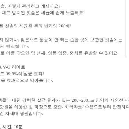
솔, 어떻게 관리하고 계시나요?
 채로 방치된 칫솔은 세균에 쉽게 노출돼요!
 칫솔의 세균은 무려 변기의 200배!
지 않거나,
젖은채로 통풍이 안 되는 습한 곳에 보관한 칫솔에는
게 번식합니다.
솔로 이를 닦으면
입 냄새, 잇몸 염증, 충치를 유발할 수 있어요.
UV-C 라이트
로 99.9%의 살균 효과!
식을 효과적으로 막아줍니다.
미생물에 대한 강력한 살균 효과가 있는
200~280nm 영역의 자외선 파
광원을 이용한 빛 파장으로 오존/ 화학약품/ 수은으로부터 안전하며
긴 차세대 광원입니다.
시간, 10분