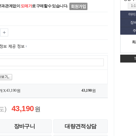
량과 관계없이
도매가
로 구매할 수 있습니다.
마이
장
주
최
43,190
43,190
개 X
원
원
43,190
도)
원
장바구니
대량견적상담