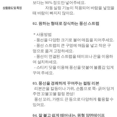
보다는 90% 정도만 넣어주세요.
상품용도 및 특징
자동 실링 기능이 적용되어 바람을 넣었을
때 바람이 빠지지 않아요.
02. 원하는 형태로 장식하는 풍선 스트랩
* 사용방법
- 풍선을 다양한 크기로 불어 매듭을 지어주세요.
- 풍선 스트랩의 큰 구멍에 매듭을 넣고 작은 구
멍으로 옮겨 고정하세요.
- 풍선이 연결된 스트랩을 테이프나 끈을 이용하
여 설치하세요.
- 스티키 닷을 이용해 풍선을 덧붙여 볼륨감 있게
꾸며
주세요.
03. 풍선을 경쾌하게 꾸며주는 컬링 리본
리본끈을 칼등이나 가위, 손톱으로 쭉- 긁어 당겨
주면 꼬불꼬불 컬링 완성!
풍선 꼬리,
가랜드 끈 등으로 다양하게 활용할 수
있어요.
04
. 잘 붙고 쉽게 떼어내는, 원형 양면테이프