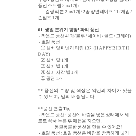
풍선 스트랩 3mx1개 /
컬링 리본 2mx1개 / 2종 양면테이프 112개입 /
손펌프 1개
01. 생일 분위기 팡팡! 파티 풍선
- 라운드 풍선 41개(블루 / 네이비 / 골드 / 그레이)
- 호일 풍선
① 실버 알파벳 레터링 13개(H A P P Y B I R T H
D A Y)
② 실버 달 1개
③ 실버 별 1개
④ 실버 사각 별 1개
⑤ 왕관 1개
** 풍선의 수량 및 색상은 약간의 차이가 있을
수 있으며, 임의 배송됩니다.
** 풍선 연출 Tip,
- 라운드 풍선 : 풍선에 바람을 넣은 상태에서 세
로로 꾹꾹 누른 후 매듭을 지으
면,
동글동글한 풍선을 만들 수 있어요!
- 호일 풍선 : 호일 풍선은 바람을 빵빵하게 넣기