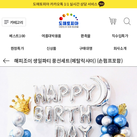
카테고리
베스트100
여름대박용품
판촉물
직수입특가
한정특가
신상품
구매대행
회사소개
해피조이 생일파티 풍선세트(메탈릭샤이) (손펌프포함)