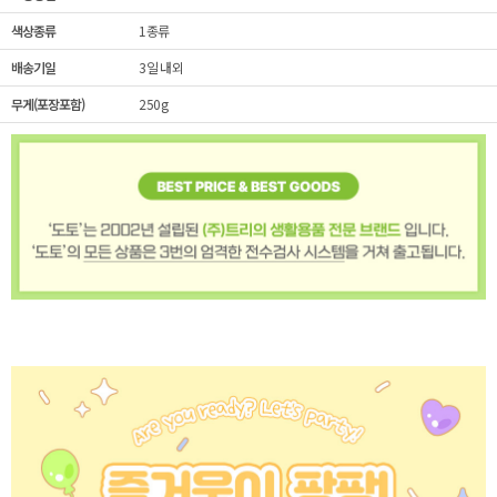
색상종류
1종류
배송기일
3일 내외
무게(포장포함)
250g