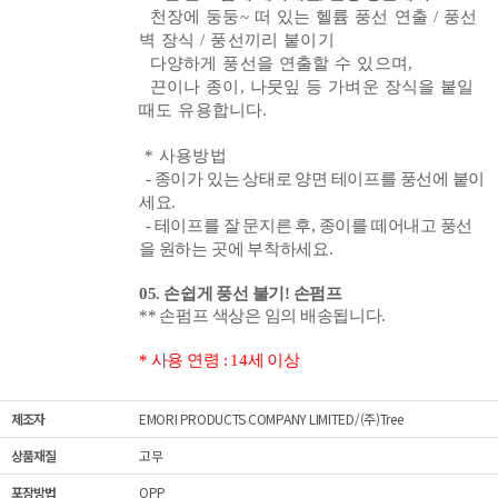
천장에 둥둥~ 떠 있는 헬륨 풍선 연출 / 풍선
벽 장식 / 풍선끼리 붙이기
다양하게 풍선을 연출할 수 있으며,
끈이나 종이, 나뭇잎 등 가벼운 장식을 붙일
때도 유용합니다.
* 사용방법
-
종이
가 있는 상태로 양면 테이프를 풍선에 붙이
세요.
- 테이프를 잘
문지른 후, 종이를 떼어내고 풍선
을 원하는 곳에 부착하세요.
05
. 손쉽게 풍선 불기! 손펌프
** 손펌프 색상은 임의 배송됩니다.
* 사용 연령 : 14세 이상
제조자
EMORI PRODUCTS COMPANY LIMITED/(주)Tree
상품재질
고무
포장방법
OPP