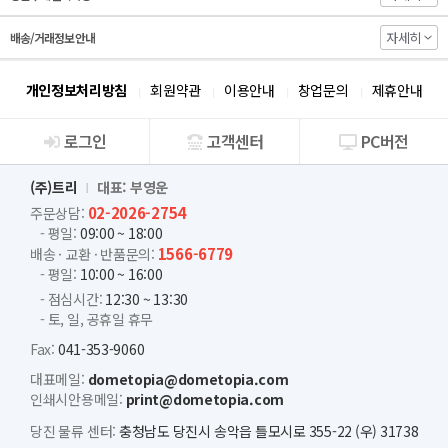
자세히
배송/거래정보 안내
개인정보처리방침
회원약관
이용안내
창업문의
제휴안내
로그인
고객센터
PC버전
회사소개
(주)트리
대표: 부영운
02-2026-2754
주문상담:
- 평일:
09:00 ~ 18:00
1566-6779
배송 · 교환 · 반품문의:
- 평일:
10:00 ~ 16:00
- 점심시간:
12:30 ~ 13:30
- 토, 일, 공휴일 휴무
Fax:
041-353-9060
대표메일:
dometopia@dometopia.com
인쇄시안용메일:
print@dometopia.com
당진 물류 센터:
충청남도 당진시 송악읍 틀모시로 355-22 (우) 31738