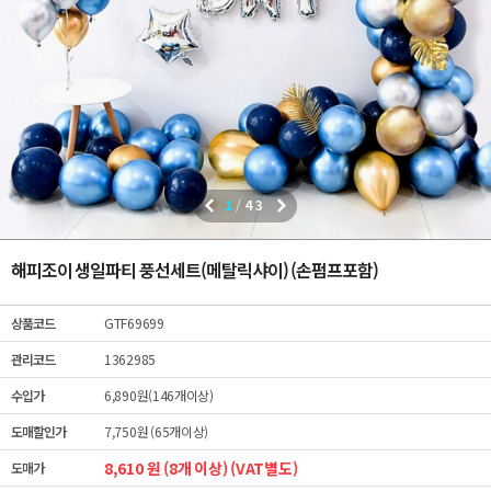
1
/
43
해피조이 생일파티 풍선세트(메탈릭샤이) (손펌프포함)
상품코드
GTF69699
관리코드
1362985
수입가
6,890원(146개이상)
도매할인가
7,750원 (65개이상)
8,610 원 (8개 이상) (VAT별도)
도매가