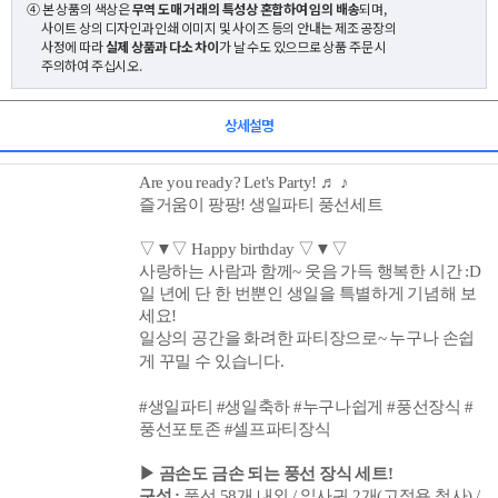
④ 본 상품의 색상은
무역 도매 거래의 특성상 혼합하여 임의 배송
되며,
사이트 상의 디자인과 인쇄 이미지 및 사이즈 등의 안내는 제조 공장의
사정에 따라
실제 상품과 다소 차이
가 날 수도 있으므로 상품 주문 시
주의하여 주십시오.
상세설명
Are you ready?
Let's Party!
♬ ♪
즐거움이 팡팡! 생일파티 풍선세트
▽▼▽ Happy birthday ▽▼▽
사랑하는 사람과 함께~ 웃음 가득 행복한 시간 :D
일 년에 단 한 번뿐인 생일을 특별하게 기념해 보
세요!
일상의 공간을 화려한 파티장으로~ 누구나 손쉽
게 꾸밀 수 있습니다.
#생일파티 #생일축하 #누구나쉽게 #풍선장식 #
풍선포토존 #셀프파티장식
▶ 곰손도 금손 되는 풍선 장식 세트!
구성 :
풍선 58개 내외 / 잎사귀 2개(고정용 철사) /