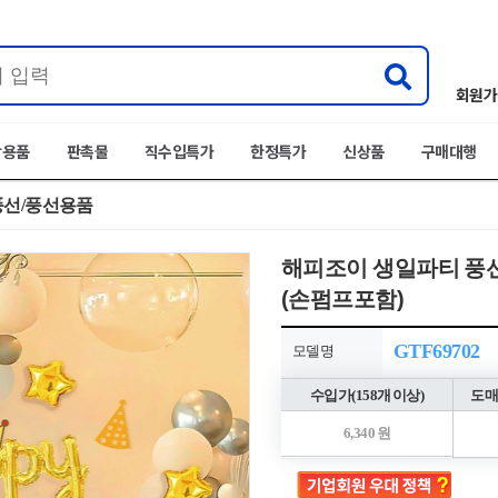
회원가
박용품
판촉물
직수입특가
한정특가
신상품
구매대행
풍선/풍선용품
해피조이 생일파티 풍
(손펌프포함)
GTF69702
모델명
수입가(158개 이상)
도매
6,340 원