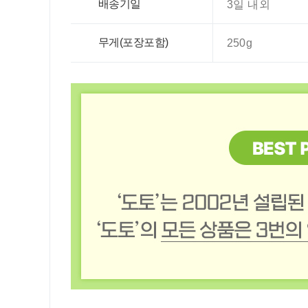
배송기일
3일 내외
무게(포장포함)
250g