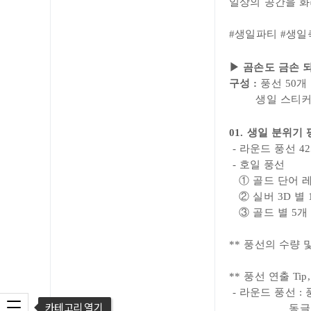
일상의 공간을 화
#생일파티 #생일
▶ 곰손도 금손 되
구성 :
풍선 50개 
생일 스티커 1장
01. 생일 분위기
- 라운드 풍선 4
- 호일 풍선
① 골드 단어
레터
② 실버 3D 별
③ 골드 별 5개
** 풍선의 수량 
** 풍선 연출 Tip,
- 라운드 풍선 
카테고리 열기
동글동글한 