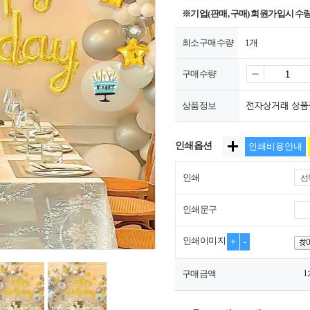
※기업(판매, 구매) 회원가입시 수
최소구매수량
1개
구매수량
상품정보
인쇄옵션
인쇄비용안내
인쇄
선
인쇄문구
인쇄이미지
+
-
1
구매금액