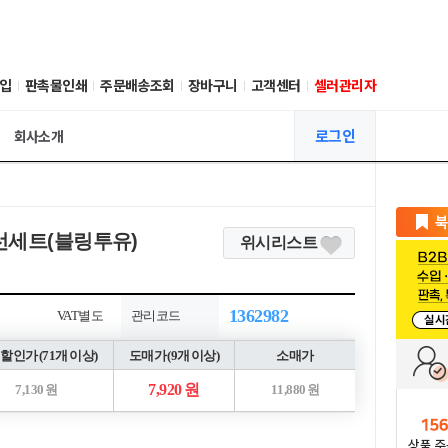
입
판촉물인쇄
주문배송조회
장바구니
고객센터
셀러관리자
로그인
회사소개
선세트(블링투유)
위시리스트
1362982
VAT별도
관리코드
할인가 (71개 이상)
도매가 (9개 이상)
소매가
7,920 원
7,130 원
11,880 원