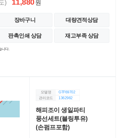
11,880
도)
원
장바구니
대량견적상담
판촉인쇄 상담
재고부족 상담
습니다.
모델명
GTF69702
관리코드
1362982
해피조이 생일파티
풍선세트(블링투유)
(손펌프포함)