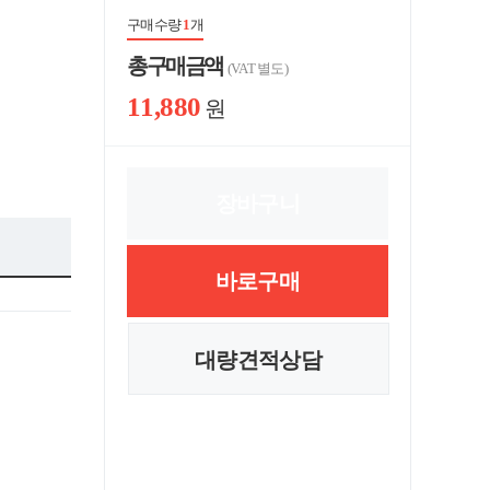
구매수량
1
개
총 구매 금액
(VAT 별도)
11,880
원
장바구니
바로구매
대량견적상담