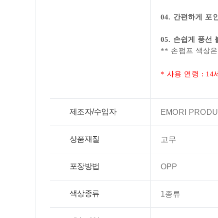
04. 간편하게 포
05
. 손쉽게 풍선
** 손펌프 색상
* 사용 연령 : 1
제조자/수입자
EMORI PRODUC
상품재질
고무
포장방법
OPP
색상종류
1종류