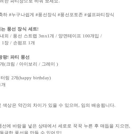
려한 파티장으로 바꿔 보세요.
축하 #누구나쉽게 #풍선장식 #풍선포토존 #셀프파티장식
는 풍선 장식 세트!
내외 / 풍선 스트랩 3mx1개 /
양면테이프 100개입 /
 / 손펌프 1개
 팡팡! 파티 풍선
2개(크림 / 아이보리 / 그레이
)
링 2개(happy birthday)
1개
및 색상은 약간의 차이가 있을 수 있으며, 임의 배송됩니다.
: 풍선에 바람을 넣은 상태에서 세로로 꾹꾹 누른 후 매듭을 지으
면,
풍선을 만들 수 있어요!