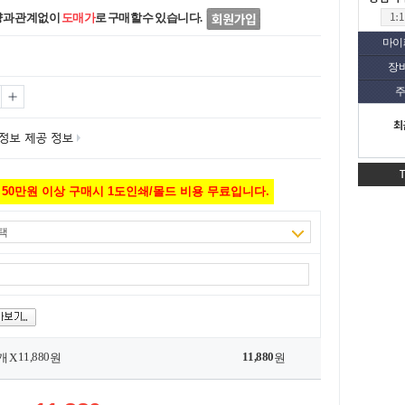
량과 관계없이
도매가
로 구매할 수 있습니다.
마이
장
주
최
50만원 이상 구매시 1도인쇄/몰드 비용 무료입니다.
택
11,880
11,880
개 X
원
원