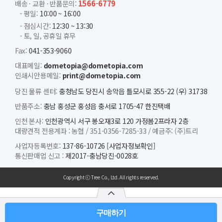
1566-6779
배송 · 교환 · 반품문의:
- 평일:
10:00 ~ 16:00
- 점심시간:
12:30 ~ 13:30
- 토, 일, 공휴일 휴무
Fax:
041-353-9060
대표메일:
dometopia@dometopia.com
인쇄시안용메일:
print@dometopia.com
당진 물류 센터:
충청남도 당진시 송악읍 틀모시로 355-22 (우) 31738
반품주소:
충남 홍성군 홍성읍 충서로 1705-47 한진택배
인천 본사:
인천광역시 서구 봉오재3로 120 가정봄2프라자 2층
대량견적 전용계좌 :
농협 /
351-0356-7285-33 /
예금주: (주)트리
사업자등록번호:
137-86-10726
[사업자정보확인]
통신판매업 신고 :
제2017-충남당진-0028호
Copyright ⓒ Tree Co., Ltd. All rights reserved.