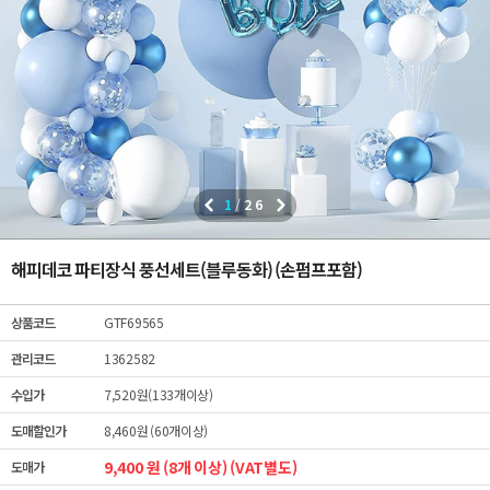
1
/
26
해피데코 파티장식 풍선세트(블루동화) (손펌프포함)
상품코드
GTF69565
관리코드
1362582
수입가
7,520원(133개이상)
도매할인가
8,460원 (60개이상)
9,400 원 (8개 이상) (VAT별도)
도매가