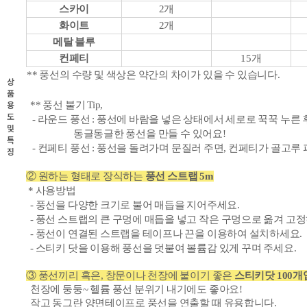
스카이
2개
화이트
2개
메탈 블루
컨페티
15개
** 풍선의 수량 및 색상은 약간의 차이가 있을 수 있습니다.
상
품
용
** 풍선 불기 Tip,
도
- 라운드 풍선 : 풍선에 바람을 넣은 상태에서 세로로 꾹꾹 누른 
및
동글동글한 풍선을 만들 수 있어요!
특
- 컨페티 풍선 : 풍선을 돌려가
며 문질러 주면, 컨페티가 골고루 
징
② 원하는 형태로 장식하는
풍선 스트랩 5m
* 사용방법
- 풍선을 다양한 크기로 불어 매듭을 지어주세요.
- 풍선 스트랩의 큰 구멍에 매듭을 넣고 작은 구멍으로 옮겨 고
- 풍선이 연결된 스트랩을 테이프나 끈을 이용하여 설치하세요.
- 스티키 닷을 이용해 풍선을 덧붙여 볼륨감 있게 꾸며
주세요.
③ 풍선끼리 혹은, 창문이나 천장에 붙이기 좋은
스티키닷 100개
천장에 둥둥~ 헬륨 풍선 분위기 내기에도 좋아요!
작고 동그란 양면테이프로 풍선을 연출할 때 유용합니다.