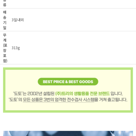
류
배
송
3일 내외
기
일
무
게
(포
313g
장
포
함)