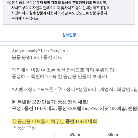
④ 본 상품의 색상은
무역 도매 거래의 특성상 혼합하여 임의 배송
되며,
사이트 상의 디자인과 인쇄 이미지 및 사이즈 등의 안내는 제조 공장의
사정에 따라
실제 상품과 다소 차이
가 날 수도 있으므로 상품 주문 시
주의하여 주십시오.
상세설명
Are you ready? Let's Party!
♬♪
볼륨 팡팡! 파티 풍선 세트
파티에서 빠질 수 없는 풍선 장식으로 파티 분위기 업~
풍성하고 특별하게~ 꽉 찬 공간을 만들어 보세요!
#이벤트장식 #포토존 #무대장식 #생일파티 #개업식 #회갑연 #
▶ 특별한 공간 만들기!
풍선 장식 세트!
구성 : 풍선 114개 내외, 풍선 스트랩 5m, 스티키닷 100개입, 손펌
① 공간을 다채롭게 채우는
풍선 114개 내외
* 풍선 구성
45cm
30cm