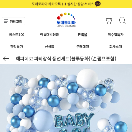
카테고리
베스트100
여름대박용품
판촉물
직수입특가
한정특가
신상품
구매대행
회사소개
해피데코 파티장식 풍선세트(블루동화) (손펌프포함)