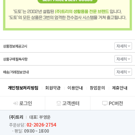
자세히
상품정보제공고시
자세히
상품구매 필독사항
자세히
배송/거래정보 안내
개인정보처리방침
회원약관
이용안내
창업문의
제휴안내
로그인
고객센터
PC버전
회사소개
(주)트리
대표: 부영운
02-2026-2754
주문상담:
- 평일:
09:00 ~ 18:00