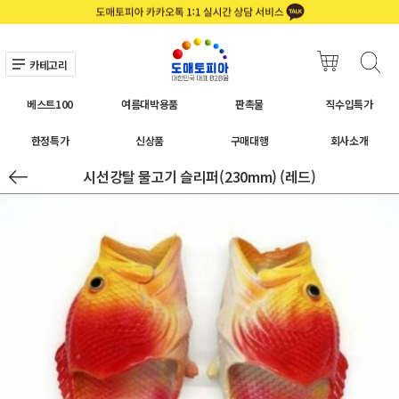
카테고리
베스트100
여름대박용품
판촉물
직수입특가
한정특가
신상품
구매대행
회사소개
시선강탈 물고기 슬리퍼(230mm) (레드)