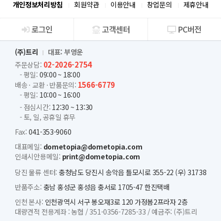
개인정보처리방침
회원약관
이용안내
창업문의
제휴안내
로그인
고객센터
PC버전
회사소개
(주)트리
대표: 부영운
02-2026-2754
주문상담:
- 평일:
09:00 ~ 18:00
1566-6779
배송 · 교환 · 반품문의:
- 평일:
10:00 ~ 16:00
- 점심시간:
12:30 ~ 13:30
- 토, 일, 공휴일 휴무
Fax:
041-353-9060
대표메일:
dometopia@dometopia.com
인쇄시안용메일:
print@dometopia.com
당진 물류 센터:
충청남도 당진시 송악읍 틀모시로 355-22 (우) 31738
반품주소:
충남 홍성군 홍성읍 충서로 1705-47 한진택배
인천 본사:
인천광역시 서구 봉오재3로 120 가정봄2프라자 2층
대량견적 전용계좌 :
농협 /
351-0356-7285-33 /
예금주: (주)트리