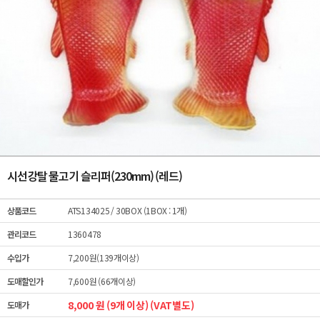
시선강탈 물고기 슬리퍼(230mm) (레드)
상품코드
ATS134025
/ 30BOX (1BOX : 1개)
관리코드
1360478
수입가
7,200원(139개이상)
도매할인가
7,600원 (66개이상)
8,000 원 (9개 이상) (VAT별도)
도매가