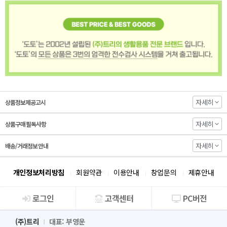
자세히
상품정보제공고시
자세히
상품구매 필독사항
자세히
배송/거래정보 안내
개인정보처리방침
회원약관
이용안내
창업문의
제휴안내
로그인
고객센터
PC버전
회사소개
(주)트리
대표: 부영운