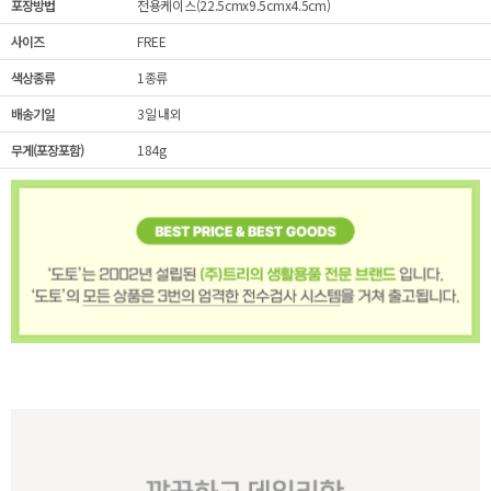
포장방법
전용케이스(22.5cmx9.5cmx4.5cm)
사이즈
FREE
색상종류
1종류
배송기일
3일 내외
무게(포장포함)
184g