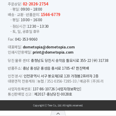
02-2026-2754
주문상담:
- 평일:
09:00 ~ 18:00
1566-6779
배송 · 교환 · 반품문의:
- 평일:
10:00 ~ 16:00
- 점심시간:
12:30 ~ 13:30
- 토, 일, 공휴일 휴무
Fax:
041-353-9060
대표메일:
dometopia@dometopia.com
인쇄시안용메일:
print@dometopia.com
당진 물류 센터:
충청남도 당진시 송악읍 틀모시로 355-22 (우) 31738
반품주소:
충남 홍성군 홍성읍 충서로 1705-47 한진택배
인천 본사:
인천광역시 서구 봉오재3로 120 가정봄2프라자 2층
대량견적 전용계좌 :
농협 /
351-0356-7285-33 /
예금주: (주)트리
사업자등록번호:
137-86-10726
[사업자정보확인]
통신판매업 신고 :
제2017-충남당진-0028호
Copyright ⓒ Tree Co., Ltd. All rights reserved.