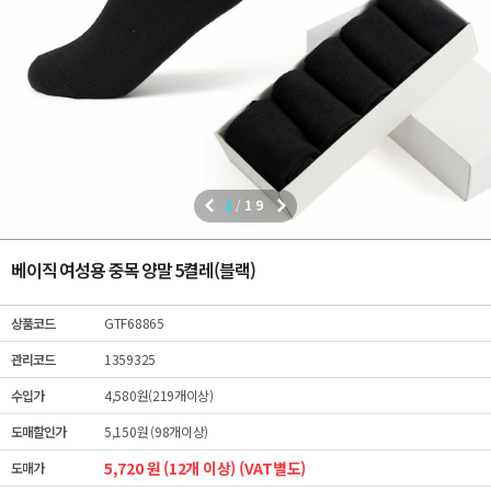
1
/
19
베이직 여성용 중목 양말 5켤레(블랙)
상품코드
GTF68865
관리코드
1359325
수입가
4,580원(219개이상)
도매할인가
5,150원 (98개이상)
5,720 원 (12개 이상) (VAT별도)
도매가