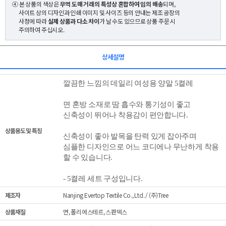
④ 본 상품의 색상은
무역 도매 거래의 특성상 혼합하여 임의 배송
되며,
사이트 상의 디자인과 인쇄 이미지 및 사이즈 등의 안내는 제조 공장의
사정에 따라
실제 상품과 다소 차이
가 날 수도 있으므로 상품 주문 시
주의하여 주십시오.
상세설명
깔끔한 느낌의 데일리 여성용 양말 5켤레
면 혼방 소재로 땀 흡수와 통기성이 좋고
신축성이 뛰어나 착용감이 편안합니다.
상품용도 및 특징
신축성이 좋아 발목을 탄력 있게 잡아주며
심플한 디자인으로 어느 코디에나 무난하게 착용
할 수 있습니다.
- 5켤레 세트 구성입니다.
제조자
Nanjing Evertop Textile Co., Ltd. / (주)Tree
상품재질
면, 폴리에스테르, 스판덱스