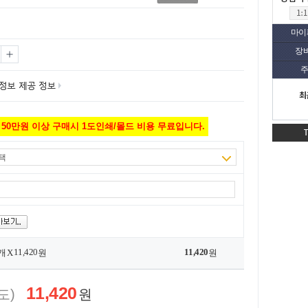
마이
장
주
최
50만원 이상 구매시 1도인쇄/몰드 비용 무료입니다.
택
11,420
11,420
개 X
원
원
11,420
도)
원