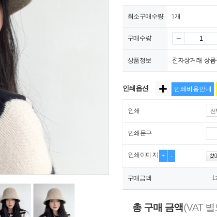
최소구매수량
1개
구매수량
상품정보
인쇄옵션
인쇄비용안내
인쇄
선
인쇄문구
인쇄이미지
+
-
1
구매금액
총 구매 금액
(VAT 별