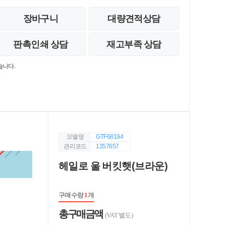
장바구니
대량견적상담
판촉인쇄 상담
재고부족 상담
습니다.
모델명
GTF68194
관리코드
1357657
헤일로 울 버킷햇(브라운)
구매수량
1
개
총 구매 금액
(VAT 별도)