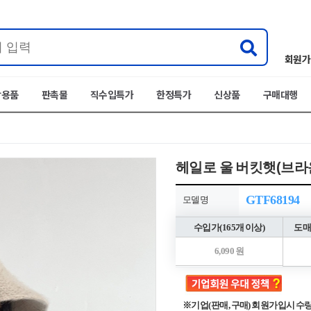
회원가
박용품
판촉물
직수입특가
한정특가
신상품
구매대행
헤일로 울 버킷햇(브라
GTF68194
모델명
수입가(165개 이상)
도매
6,090 원
※기업(판매, 구매) 회원가입시 수