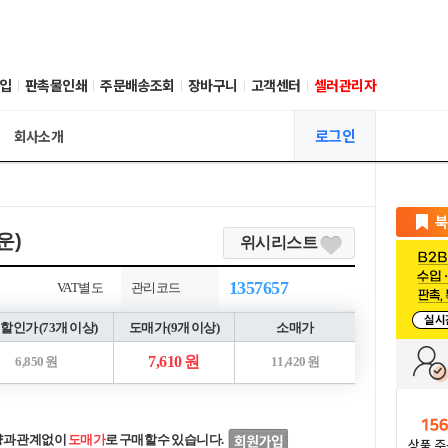
입
판촉물인쇄
주문배송조회
장바구니
고객센터
셀러관리자
로그인
회사소개
운)
위시리스트
1357657
VAT별도
관리코드
할인가 (73개 이상)
도매가 (9개 이상)
소매가
7,610 원
6,850 원
11,420 원
량과 관계없이
도매가
로 구매할 수 있습니다.