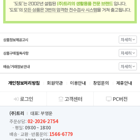
자세히
상품정보제공고시
자세히
상품구매 필독사항
자세히
배송/거래정보 안내
개인정보처리방침
회원약관
이용안내
창업문의
제휴안내
로그인
고객센터
PC버전
회사소개
(주)트리
대표: 부영운
02-2026-2754
주문상담:
- 평일:
09:00 ~ 18:00
1566-6779
배송 · 교환 · 반품문의: