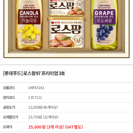
[롯데푸드] 로스팜97 프리미엄 3호
상품코드
GKF65161
관리코드
1357111
공장도가
22,500원(45개이상)
도매할인가
23,750원 (22개이상)
25,000 원 (3개 이상) (VAT별도)
도매가