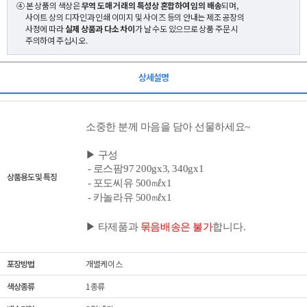
④ 본 상품의 색상은
무역 도매 거래의 특성상 혼합하여 임의 배송
되며,
사이트 상의 디자인과 인쇄 이미지 및 사이즈 등의 안내는 제조 공장의
사정에 따라
실제 상품과 다소 차이
가 날 수도 있으므로 상품 주문 시
주의하여 주십시오.
상세설명
소중한 분께 마음을 담아 선물하세요~
▶ 구성
- 로스팜97
200gx3, 340gx1
상품용도 및 특징
- 포도씨유 500㎖x1
- 카놀라유 500㎖x1
▶ 타제품과
묶음배송은 불가
합니다.
포장방법
개별케이스
색상종류
1종류