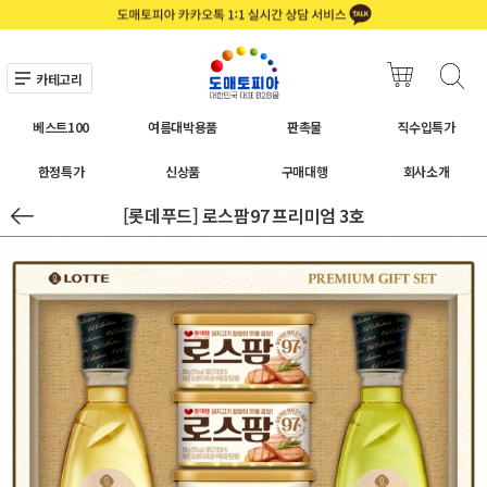
카테고리
베스트100
여름대박용품
판촉물
직수입특가
한정특가
신상품
구매대행
회사소개
[롯데푸드] 로스팜97 프리미엄 3호