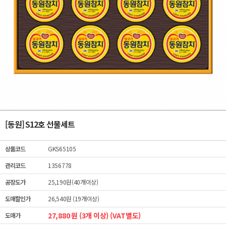
[동원] S12호 선물세트
상품코드
GKS65105
관리코드
1356778
공장도가
25,190원(40개이상)
도매할인가
26,540원 (19개이상)
27,880 원 (3개 이상) (VAT별도)
도매가