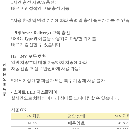
1시간 충전 시 90% 충전!
빠르고 안정적인 고속 충전 기능
*사용 환경 및 연결 기기에 따라 출력 및 충전 속도가 다를 수 있
- PD
(Power Delivery)
고속 충전
USB C-Type 케이블을 사용하여 다양한 기기를
빠르게 충전할 수 있습니다.
[12 - 24V 모두 호환 ]
일반 차량부터 대형 차량까지 차종에 따라
상
자동 전압 조절로 안전하게 사용 가능!
품
용
도
* 24V 이상 대형 화물차 또는 특수 기종에 사용 불가
및
특
- 스마트 LED
디스플레이
징
실시간으로 차량의 배터리
상태를
모니터링할 수 있습니다.
시동 ON
12V
차량
전압 상태
24V 차
14.4V
매우양호
28.8V