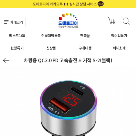
카테고리
베스트100
여름대박용품
판촉물
직수입특가
한정특가
신상품
구매대행
회사소개
차량용 QC3.0 PD 고속충전 시거잭 S-2(블랙)