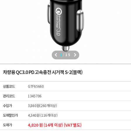
1
/
15
차량용 QC3.0 PD 고속충전 시거잭 S-2(블랙)
상품코드
GTF65660
관리코드
1345706
수입가
3,860원(260개이상)
도매할인가
4,340원 (116개이상)
4,820 원 (14개 이상) (VAT별도)
도매가