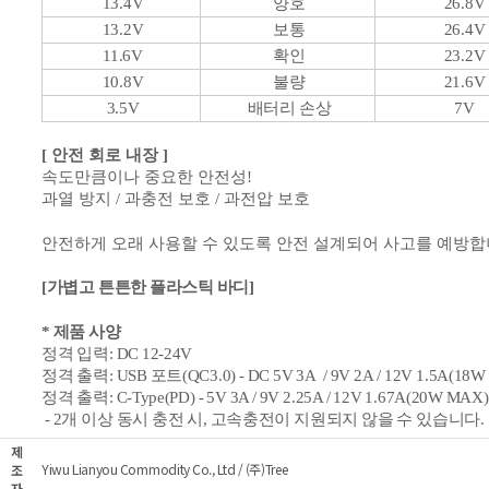
13.4V
양호
26.8V
13.2V
보통
26.4V
11.6V
확인
23.2V
10.8V
불량
21.6V
3.5V
배터리 손상
7V
[ 안전 회로 내장 ]
속도만큼이나 중요한 안전성!
과열 방지 / 과충전 보호 / 과전압 보호
안전하게 오래 사용할 수 있도록 안전 설계되어 사고를 예방
[가볍고 튼튼한 플라스틱 바디]
* 제품 사양
정격 입력: DC 12
-24
V
정격 출력: USB 포트(
QC
3.0) -
DC
5V 3A
/
9V 2A
/
12V 1.5A(
18W
정격 출력:
C-Type
(
PD) - 5V
3A / 9V
2.25A / 12V 1.67A
(
20W
MAX
)
- 2개 이상 동시 충전 시, 고속충전이 지원되지 않을 수 있습니다.
제
Yiwu Lianyou Commodity Co., Ltd / (주)Tree
조
자