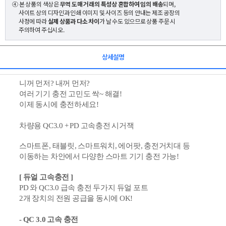
④ 본 상품의 색상은
무역 도매 거래의 특성상 혼합하여 임의 배송
되며,
사이트 상의 디자인과 인쇄 이미지 및 사이즈 등의 안내는 제조 공장의
사정에 따라
실제 상품과 다소 차이
가 날 수도 있으므로 상품 주문 시
주의하여 주십시오.
상세설명
니꺼 먼저? 내꺼 먼저?
여러 기기 충전 고민도 싹~ 해결!
이제
동시에 충전하세요!
차량용 QC3.0 + PD 고속충전 시거잭
스마트폰, 태블릿, 스마트워치, 에어팟, 충전거치대 등
이동하는 차안에서 다양한 스마트 기기 충전 가능!
[ 듀얼
고속충전 ]
PD 와
QC3.0 급속 충전 두가지 듀얼 포트
2개 장치의 전원 공급을 동시에 OK!
- QC 3.0 고속 충전