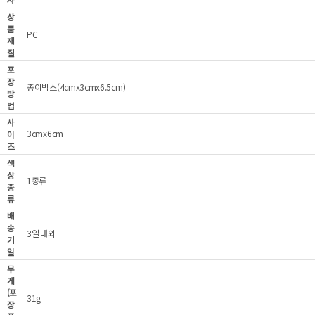
상
품
PC
재
질
포
장
종이박스(4cmx3cmx6.5cm)
방
법
사
3cmx6cm
이
즈
색
상
1종류
종
류
배
송
3일 내외
기
일
무
게
(포
31g
장