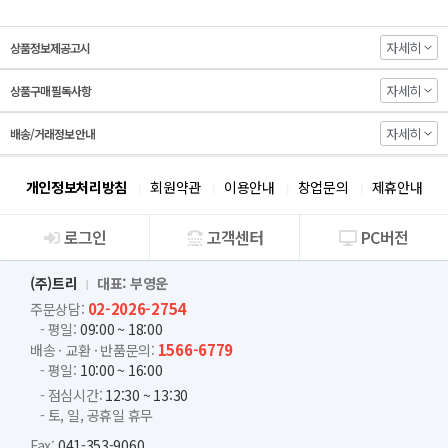
자세히
상품정보제공고시
자세히
상품구매 필독사항
자세히
배송/거래정보 안내
개인정보처리방침
회원약관
이용안내
창업문의
제휴안내
로그인
고객센터
PC버전
회사소개
(주)트리
대표: 부영운
02-2026-2754
주문상담:
- 평일:
09:00 ~ 18:00
1566-6779
배송 · 교환 · 반품문의:
- 평일:
10:00 ~ 16:00
- 점심시간:
12:30 ~ 13:30
- 토, 일, 공휴일 휴무
Fax:
041-353-9060