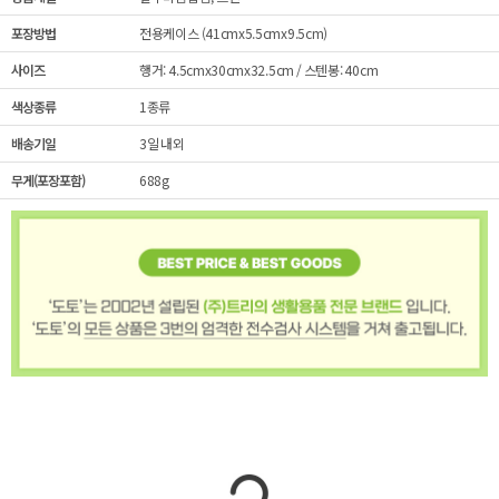
포장방법
전용케이스 (41cmx5.5cmx9.5cm)
사이즈
행거: 4.5cmx30cmx32.5cm / 스텐봉: 40cm
색상종류
1종류
배송기일
3일 내외
무게(포장포함)
688g