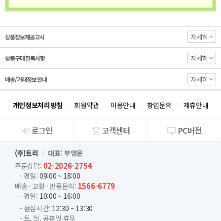
자세히
상품정보제공고시
자세히
상품구매 필독사항
자세히
배송/거래정보 안내
개인정보처리방침
회원약관
이용안내
창업문의
제휴안내
로그인
고객센터
PC버전
회사소개
(주)트리
대표: 부영운
02-2026-2754
주문상담:
- 평일:
09:00 ~ 18:00
1566-6779
배송 · 교환 · 반품문의:
- 평일:
10:00 ~ 16:00
- 점심시간:
12:30 ~ 13:30
- 토, 일, 공휴일 휴무