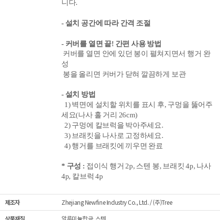
니다.
-
설치 공간에 따라 간격 조절
-
커버를 열면 끝! 간편
사용 방법
커버를 열면 안에 있던 봉이 펼쳐지면서 행거 완
성
봉을 올리면 커버가 닫혀 깔끔하게
보관
- 설치 방법
1) 벽면에 설치할 위치를 표시 후, 구멍을 뚫어주
세요(나사 홀 거리 26cm)
2) 구멍에 칼브럭을 박아주세요.
3)
브래킷을 나사로 고정하세요.
4) 행거를 브래킷에 끼우면 완료
* 구성 :
접이식 행거
2p
, 스텐 봉,
브래킷 4p,
나사
4p, 칼브럭 4p
제조자
Zhejiang Newfine Industry Co., Ltd. / (주)Tree
상품재질
알루미늄합금, 스텐