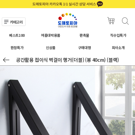
카테고리
베스트100
여름대박용품
판촉물
직수입특가
한정특가
신상품
구매대행
회사소개
공간활용 접이식 벽걸이 행거(더블) (봉 40cm) (블랙)