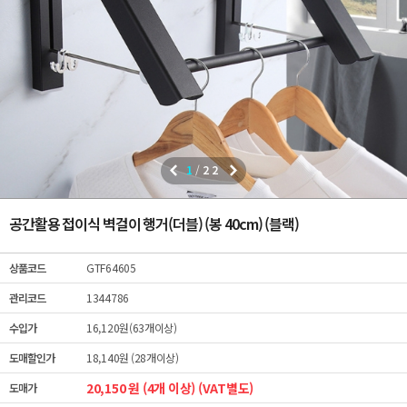
1
/
22
공간활용 접이식 벽걸이 행거(더블) (봉 40cm) (블랙)
상품코드
GTF64605
관리코드
1344786
수입가
16,120원(63개이상)
도매할인가
18,140원 (28개이상)
20,150 원 (4개 이상) (VAT별도)
도매가