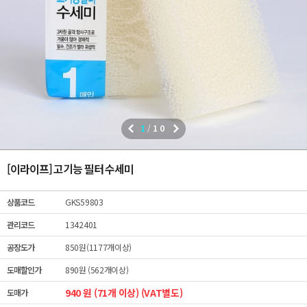
1
/
10
[이라이프] 고기능 필터 수세미
상품코드
GKS59803
관리코드
1342401
공장도가
850원(1177개이상)
도매할인가
890원 (562개이상)
940 원 (71개 이상) (VAT별도)
도매가