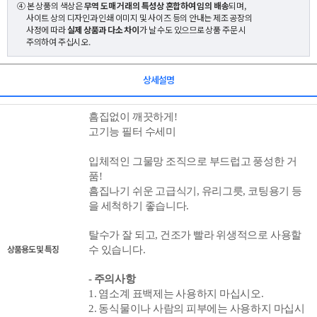
④ 본 상품의 색상은
무역 도매 거래의 특성상 혼합하여 임의 배송
되며,
사이트 상의 디자인과 인쇄 이미지 및 사이즈 등의 안내는 제조 공장의
사정에 따라
실제 상품과 다소 차이
가 날 수도 있으므로 상품 주문 시
주의하여 주십시오.
상세설명
흠집없이 깨끗하게!
고기능 필터 수세미
입체적인 그물망 조직으로 부드럽고 풍성한 거
품!
흠집나기 쉬운 고급식기, 유리그릇,
코
팅용기 등
을
세척하기 좋습니다.
탈수가 잘 되고, 건조가 빨라 위생적으로 사용할
상품용도 및 특징
수 있습니다.
- 주의사항
1. 염소계 표백제는 사용하지 마십시오.
2. 동식물이나 사람의 피부에는 사용하지 마십시