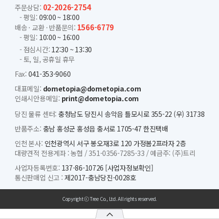
02-2026-2754
주문상담:
- 평일:
09:00 ~ 18:00
1566-6779
배송 · 교환 · 반품문의:
- 평일:
10:00 ~ 16:00
- 점심시간:
12:30 ~ 13:30
- 토, 일, 공휴일 휴무
Fax:
041-353-9060
대표메일:
dometopia@dometopia.com
인쇄시안용메일:
print@dometopia.com
당진 물류 센터:
충청남도 당진시 송악읍 틀모시로 355-22 (우) 31738
반품주소:
충남 홍성군 홍성읍 충서로 1705-47 한진택배
인천 본사:
인천광역시 서구 봉오재3로 120 가정봄2프라자 2층
대량견적 전용계좌 :
농협 /
351-0356-7285-33 /
예금주: (주)트리
사업자등록번호:
137-86-10726
[사업자정보확인]
통신판매업 신고 :
제2017-충남당진-0028호
Copyright ⓒ Tree Co., Ltd. All rights reserved.