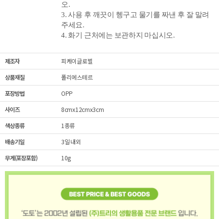
오.
3. 사용 후 깨끗이 헹구고 물기를 짜낸 후 잘 말려
주세요.
4. 화기 근처에는 보관하지 마십시오.
제조자
피케이글로벌
상품재질
폴리에스테르
포장방법
OPP
사이즈
8cmx12cmx3cm
색상종류
1종류
배송기일
3일 내외
무게(포장포함)
10g