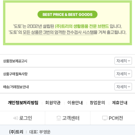
자세히
상품정보제공고시
자세히
상품구매 필독사항
자세히
배송/거래정보 안내
개인정보처리방침
회원약관
이용안내
창업문의
제휴안내
로그인
고객센터
PC버전
회사소개
(주)트리
대표: 부영운