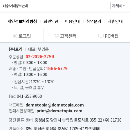
자세히
배송/거래정보 안내
개인정보처리방침
회원약관
이용안내
창업문의
제휴안내
로그인
고객센터
PC버전
회사소개
(주)트리
대표: 부영운
02-2026-2754
주문상담:
- 평일:
09:00 ~ 18:00
1566-6779
배송 · 교환 · 반품문의:
- 평일:
10:00 ~ 16:00
- 점심시간:
12:30 ~ 13:30
- 토, 일, 공휴일 휴무
Fax:
041-353-9060
대표메일:
dometopia@dometopia.com
인쇄시안용메일:
print@dometopia.com
당진 물류 센터:
충청남도 당진시 송악읍 틀모시로 355-22 (우) 31738
반품주소:
충남 홍성군 홍성읍 충서로 1705-47 한진택배