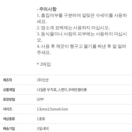
- 주의사항
1. 흠집여부를 구분하여 알맞은 수세미를 사용하
세요.
2. 염소계 표백제는 사용하지 마십시오.
3. 동식물이나 사람의 피부에는 사용하지 마십시
오.
4. 사용 후 깨끗이 헹구고 물기를 짜낸 후 잘 말려
주세요.
* 2매입
제조자
(주)인산
상품재질
나일론 부직포, 스펀지,우레탄필터폼
포장방법
OPP
사이즈
13cmx2.5cmx6.5cm
색상종류
1종류
배송기일
3일 내외