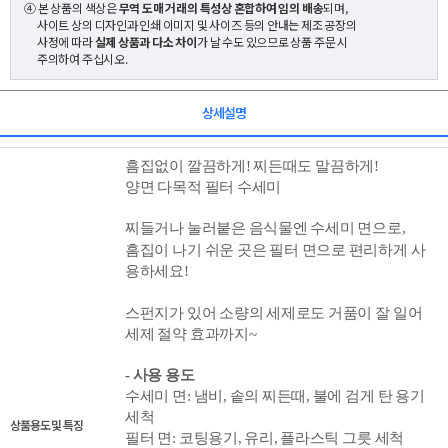
④ 본 상품의 색상은
무역 도매 거래의 특성상 혼합하여 임의 배송
되며,
사이트 상의 디자인과 인쇄 이미지 및 사이즈 등의 안내는 제조 공장의
사정에 따라
실제 상품과 다소 차이
가 날 수도 있으므로 상품 주문 시
주의하여 주십시오.
상세설명
흠집없이 깔끔하게!
찌든때도 말끔하게!
양면 다목적 필터 수세미
찌들거나 눌러붙은 음식물엔 수세미 면으로,
흠집이 나기 쉬운 곳은 필터 면으로 편리하게 사
용하세요!
스펀지가 있어 소량의 세제로도 거품이 잘 일어
세제 절약 효과까지~
- 사용 용도
수세미 면: 냄비, 솥의 찌든때, 불에 검게 탄 용기
세척
상품용도 및 특징
필터 면: 코팅용기, 유리, 플라스틱 그릇 세척