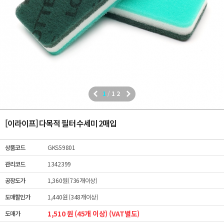
1
/
12
[이라이프] 다목적 필터 수세미 2매입
상품코드
GKS59801
관리코드
1342399
공장도가
1,360원(736개이상)
도매할인가
1,440원 (348개이상)
1,510 원 (45개 이상) (VAT별도)
도매가