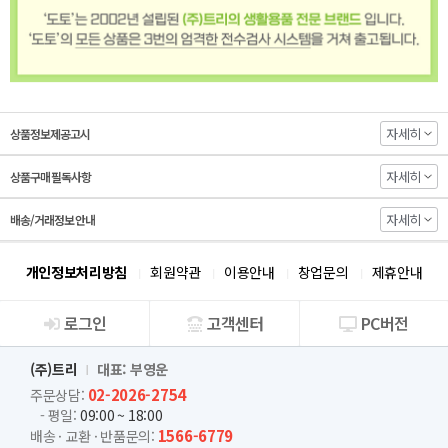
자세히
상품정보제공고시
자세히
상품구매 필독사항
자세히
배송/거래정보 안내
개인정보처리방침
회원약관
이용안내
창업문의
제휴안내
로그인
고객센터
PC버전
회사소개
(주)트리
대표: 부영운
02-2026-2754
주문상담:
- 평일:
09:00 ~ 18:00
1566-6779
배송 · 교환 · 반품문의: