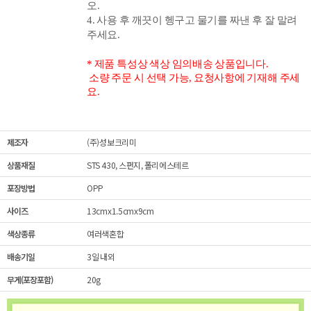
오.
4. 사용 후 깨끗이 헹구고 물기를 짜낸 후 잘 말려
주세요.
* 제품 특성상 색상 임의배송 상품입니다.
소량 주문 시 선택 가능, 요청사항에 기재해 주세
요.
제조자
(주)성보크리미
상품재질
STS 430, 스펀지, 폴리에스테르
포장방법
OPP
사이즈
13cmx1.5cmx9cm
색상종류
여러색혼합
배송기일
3일 내외
무게(포장포함)
20g