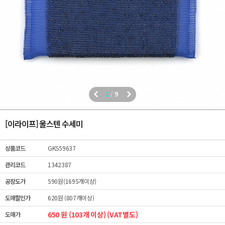
1
/
9
[이라이프] 울스텐 수세미
상품코드
GKS59637
관리코드
1342387
공장도가
590원(1695개이상)
도매할인가
620원 (807개이상)
650 원 (103개 이상) (VAT별도)
도매가