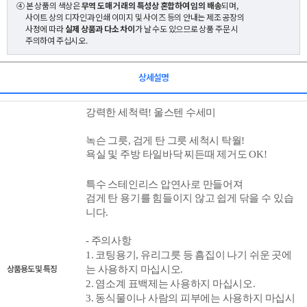
④ 본 상품의 색상은
무역 도매 거래의 특성상 혼합하여 임의 배송
되며,
사이트 상의 디자인과 인쇄 이미지 및 사이즈 등의 안내는 제조 공장의
사정에 따라
실제 상품과 다소 차이
가 날 수도 있으므로 상품 주문 시
주의하여 주십시오.
상세설명
강력한 세척력! 울스텐 수세미
녹슨 그릇, 검게 탄 그릇 세척시 탁월!
욕실 및 주방 타일바닥 찌든때 제거도 OK!
특수 스테인리스 압연사로 만들어져
검게 탄 용기를 힘들이지 않고 쉽게 닦을 수 있습
니다.
- 주의사항
1. 코팅용기, 유리그릇 등 흠집이 나기 쉬운 곳에
상품용도 및 특징
는 사용하지 마십시오.
2. 염소계 표백제는 사용하지 마십시오.
3. 동식물이나 사람의 피부에는 사용하지 마십시