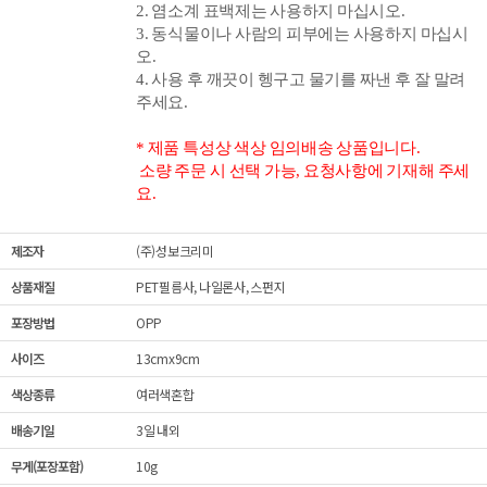
2. 염소계 표백제는 사용하지 마십시오.
3. 동식물이나 사람의 피부에는 사용하지 마십시
오.
4. 사용 후 깨끗이 헹구고 물기를 짜낸 후 잘 말려
주세요.
* 제품 특성상 색상 임의배송 상품입니다.
소량 주문 시 선택 가능, 요청사항에 기재해 주세
요.
제조자
(주)성보크리미
상품재질
PET필름사, 나일론사, 스펀지
포장방법
OPP
사이즈
13cmx9cm
색상종류
여러색혼합
배송기일
3일 내외
무게(포장포함)
10g