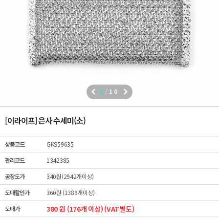
1
/
10
[이라이프] 은사 수세미(소)
상품코드
GKS59635
관리코드
1342385
공장도가
340원(2942개이상)
도매할인가
360원 (1389개이상)
380 원 (176개 이상) (VAT별도)
도매가