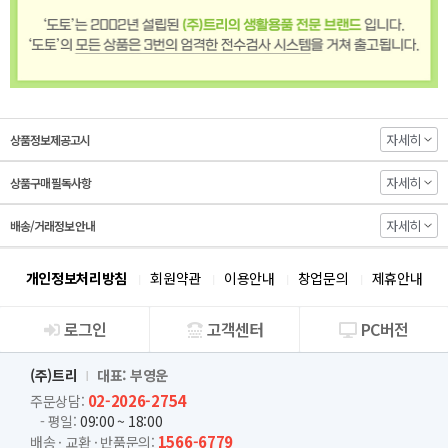
자세히
상품정보제공고시
자세히
상품구매 필독사항
자세히
배송/거래정보 안내
개인정보처리방침
회원약관
이용안내
창업문의
제휴안내
로그인
고객센터
PC버전
회사소개
(주)트리
대표: 부영운
02-2026-2754
주문상담:
- 평일:
09:00 ~ 18:00
1566-6779
배송 · 교환 · 반품문의: