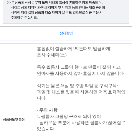
④ 본 상품의 색상은
무역 도매 거래의 특성상 혼합하여 임의 배송
되며,
사이트 상의 디자인과 인쇄 이미지 및 사이즈 등의 안내는 제조 공장의
사정에 따라
실제 상품과 다소 차이
가 날 수도 있으므로 상품 주문 시
주의하여 주십시오.
상세설명
흠집없이 깔끔하게!
찌든때도 말끔하게!
은사 수세미(소)
특수 필름사 그물망 형태로 만들어 잘 닦이고,
연마사를 사용하지 않아
흠집이 나지 않습니다.
식기는 물론 욕실 및 주방 타일 등
구석구석~
과일 및 채소를 씻을 때 사용하면 더욱 효과적입
니다.
- 주의 사항
1. 필름사 그물망 구조로 되어 있어
상품용도 및 특징
날카로운 부분에 사용하면 필름사가 끊어질 수
있습니다.