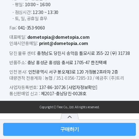
- 평일:
10:00 ~ 16:00
- 점심시간:
12:30 ~ 13:30
- 토, 일, 공휴일 휴무
Fax:
041-353-9060
대표메일:
dometopia@dometopia.com
인쇄시안용메일:
print@dometopia.com
당진 물류 센터:
충청남도 당진시 송악읍 틀모시로 355-22 (우) 31738
반품주소:
충남 홍성군 홍성읍 충서로 1705-47 한진택배
인천 본사:
인천광역시 서구 봉오재3로 120 가정봄2프라자 2층
대량견적 전용계좌 :
농협 /
351-0356-7285-33 /
예금주: (주)트리
사업자등록번호:
137-86-10726
[사업자정보확인]
통신판매업 신고 :
제2017-충남당진-0028호
Copyright ⓒ Tree Co., Ltd. All rights reserved.