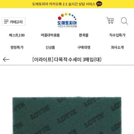
카테고리
베스트100
여름대박용품
판촉물
직수입특가
한정특가
신상품
구매대행
회사소개
[이라이프] 다목적 수세미 3매입(대)