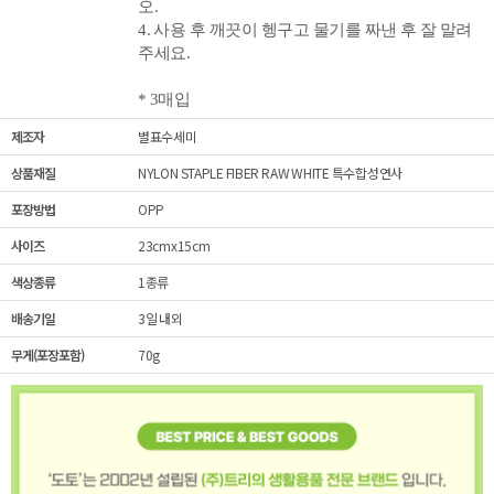
오.
4. 사용 후 깨끗이 헹구고 물기를 짜낸 후 잘 말려
주세요.
* 3매입
제조자
별표수세미
상품재질
NYLON STAPLE FIBER RAW WHITE 특수합성연사
포장방법
OPP
사이즈
23cmx15cm
색상종류
1종류
배송기일
3일 내외
무게(포장포함)
70g