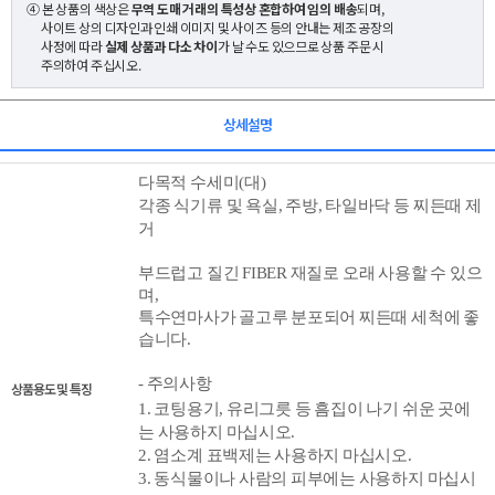
④ 본 상품의 색상은
무역 도매 거래의 특성상 혼합하여 임의 배송
되며,
사이트 상의 디자인과 인쇄 이미지 및 사이즈 등의 안내는 제조 공장의
사정에 따라
실제 상품과 다소 차이
가 날 수도 있으므로 상품 주문 시
주의하여 주십시오.
상세설명
다목적 수세미(대)
각종 식기류 및 욕실, 주방, 타일바닥 등 찌든때 제
거
부드럽고 질긴 FIBER 재질로
오래 사용할 수 있으
며,
특수연마사가 골고루 분포되어 찌든때 세척에 좋
습니다.
- 주의사항
상품용도 및 특징
1. 코팅용기, 유리그릇 등 흠집이 나기 쉬운 곳에
는 사용하지 마십시오.
2. 염소계 표백제는 사용하지 마십시오.
3. 동식물이나 사람의 피부에는 사용하지 마십시