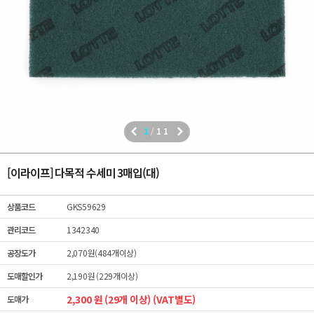
1
/
11
[이라이프] 다목적 수세미 3매입(대)
상품코드
GKS59629
관리코드
1342340
공장도가
2,070원(484개이상)
도매할인가
2,190원 (229개이상)
2,300 원 (29개 이상) (VAT별도)
도매가