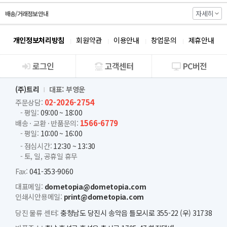
자세히
배송/거래정보 안내
개인정보처리방침
회원약관
이용안내
창업문의
제휴안내
로그인
고객센터
PC버전
회사소개
(주)트리
대표: 부영운
02-2026-2754
주문상담:
- 평일:
09:00 ~ 18:00
1566-6779
배송 · 교환 · 반품문의:
- 평일:
10:00 ~ 16:00
- 점심시간:
12:30 ~ 13:30
- 토, 일, 공휴일 휴무
Fax:
041-353-9060
대표메일:
dometopia@dometopia.com
인쇄시안용메일:
print@dometopia.com
당진 물류 센터:
충청남도 당진시 송악읍 틀모시로 355-22 (우) 31738